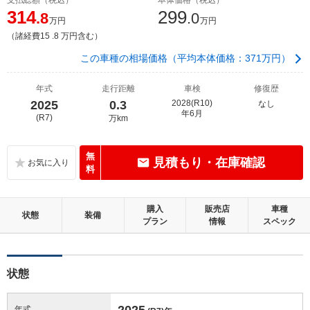
314
299
.8
.0
万円
万円
（諸経費15 .8 万円含む）
この車種の相場価格（平均本体価格：371万円）
年式
走行距離
車検
修復歴
2025
0.3
2028(R10)
なし
年6月
(R7)
万km
無
見積もり・在庫確認
料
購入
販売店
車種
状態
装備
プラン
情報
スペック
状態
2025
年式