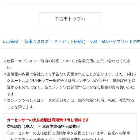
中古車トップへ
新車カタログ
フィアット(FIAT)
600ハイブリッドの
carview!
600
※仕様・オプション・装備の詳細については各販売店にお問い合わせくださ
い。
※当情報の内容は各社により予告なく変更されることがあります。また、(株)リ
クルートおよびLINEヤフー株式会社は当コンテンツの完全性、無誤謬性を保
証するものではなく、当コンテンツに起因するいかなる損害の責も負いかね
ます。
※コンテンツもしくはデータの全部または一部を無断で転写、転載、複製する
ことを禁じます。
カーセンサーの支払総額は店頭乗り出し価格です
支払総額（税込） ＝ 車両本体価格＋諸費用
※カーセンサーの支払総額は店頭納車を前提にしています。自宅への納車
をご希望された場合などは、別途納車費用がかかります