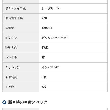
ボディタイプ色
シーグリーン
車台番号末尾
770
排気量
1200cc
エンジン
ガソリン(ハイオク)
駆動方式
2WD
ハンドル
右
ミッション
インパネ6AT
乗車定員
5名
ドア数
5枚
新車時の車種スペック