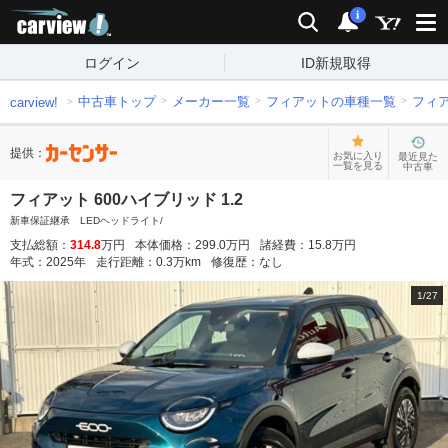
carview!
検索
通知
i
ログイン
ID新規取得
中古車トップ
メーカー一覧
フィアットの車種一覧
フィ
carview!
提供：
お気に入り
最近見た
一覧を見る
中古車
フィアット 600ハイブリッド 1.2
新車保証継承 LEDヘッドライト/
支払総額：
314.8
万円
本体価格：
299.0
万円
諸経費：
15.8
万円
年式：
2025
年
走行距離：
0.3
万km
修復歴：
なし
1
/
27