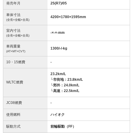
発売年月
25(R7)/05
車体寸法
4200
×
1780
×
1595
mm
(全長×全幅×全高)
室内寸法
-
×
-
×
-
mm
(全長×全幅×全高)
車両重量
1300/-/-
kg
(AT×MT×CVT)
10・15燃費
-
23.2km/L
└市街地：23.8km/L
WLTC燃費
└郊外：24.0km/L
└高速：22.5km/L
JC08燃費
-
使用燃料
ハイオク
駆動方式
前輪駆動（FF）