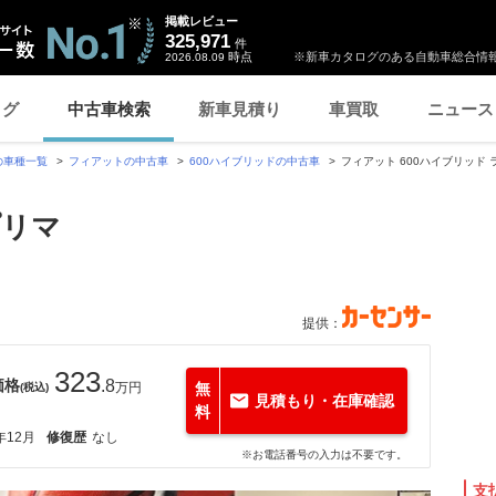
掲載レビュー
325,971
件
時点
※新車カタログのある自動車総合情報
2026.08.09
ログ
中古車検索
新車見積り
車買取
ニュース
の車種一覧
フィアットの中古車
600ハイブリッドの中古車
フィアット 600ハイブリッド
プリマ
提供：
323
価格
.8
万円
無
(税込)
見積もり・在庫確認
料
年12月
修復歴
なし
※お電話番号の入力は不要です。
支