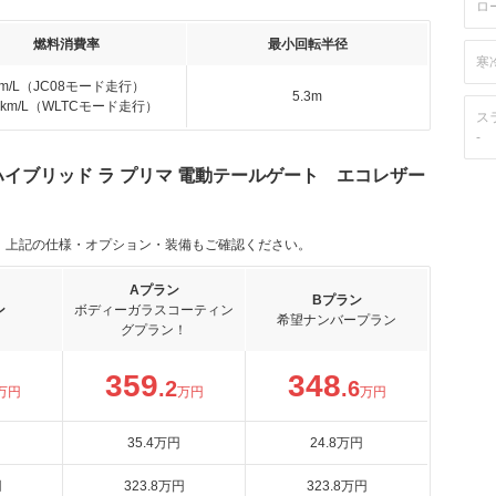
ロ
燃料消費率
最小回転半径
寒
km/L（JC08モード走行）
5.3m
.0km/L（WLTCモード走行）
ス
-
ハイブリッド ラ プリマ 電動テールゲート エコレザー
。上記の仕様・オプション・装備もご確認ください。
Aプラン
Bプラン
ン
ボディーガラスコーティン
希望ナンバープラン
グプラン！
359
348
.2
.6
万円
万円
万円
35
.4
万円
24
.8
万円
円
323
.8
万円
323
.8
万円