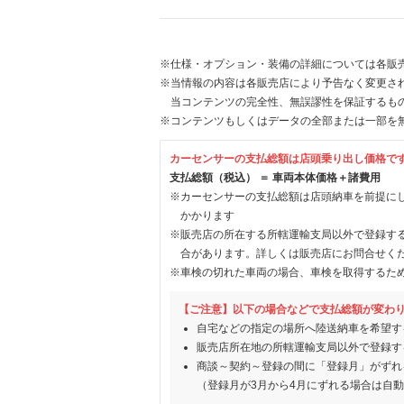
※仕様・オプション・装備の詳細については各販
※当情報の内容は各販売店により予告なく変更され
当コンテンツの完全性、無誤謬性を保証するも
※コンテンツもしくはデータの全部または一部を
カーセンサーの支払総額は店頭乗り出し価格で
支払総額（税込） ＝ 車両本体価格＋諸費用
※カーセンサーの支払総額は店頭納車を前提に
かかります
※販売店の所在する所轄運輸支局以外で登録す
合があります。詳しくは販売店にお問合せく
※車検の切れた車両の場合、車検を取得するた
【ご注意】以下の場合などで支払総額が変わ
自宅などの指定の場所へ陸送納車を希望す
販売店所在地の所轄運輸支局以外で登録す
商談～契約～登録の間に「登録月」がずれ
（登録月が3月から4月にずれる場合は自