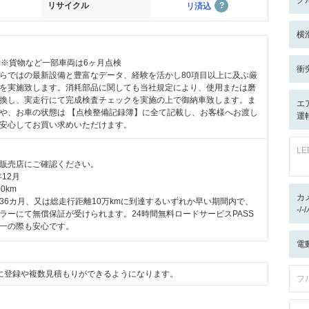
ク
リサイクル
リ済込
横
付※貨物など一部車両は6ヶ月点検
衝
らではの最新設備と豊富なデータ、経験を活かし80項目以上に及ぶ厳
を実施致します。消耗部品に関しても当社規定により、使用または磨
換し、実走行にて完成検査チェックを実施の上で御納車致します。ま
エ
や、お車の状態は 【点検整備記録簿】に全て記載し、お客様へお渡し
運
安心してお買い求めいただけます。
L
販売店にご確認ください。
12月
0km
カ
36カ月、又は総走行距離10万kmに到達するいずれか早い期間内で、
-/
ラーにて無償保証が受けられます。24時間無料ロードサービスPASS
一の際も安心です。
電
に登録や複数見積もりができるようになります。
フ