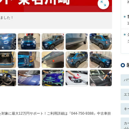
しました！
パ
エ
キ
に最大12万円サポート！ご利用詳細は『044-750-9388』中古車担
カ
-/