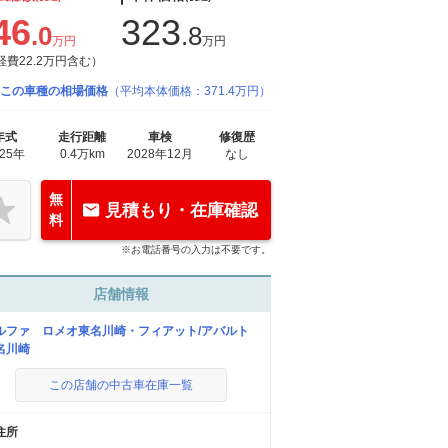
46
323
.0
.8
万円
万円
経費22.2万円含む）
この車種の相場価格
（平均本体価格：371.4万円）
年式
走行距離
車検
修復歴
025年
0.4万km
2028年12月
なし
無
見積もり・在庫確認
料
※お電話番号の入力は不要です。
店舗情報
ルファ ロメオ東名川崎・フィアット/アバルト
名川崎
この店舗の中古車在庫一覧
住所