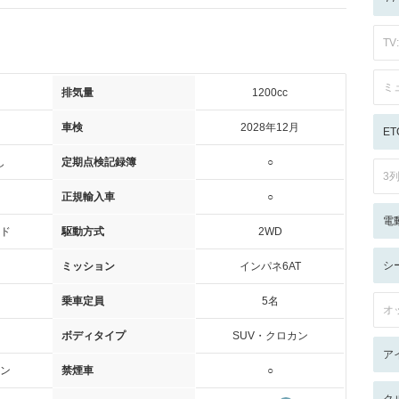
TV:
ミ
排気量
1200cc
車検
2028年12月
ET
し
定期点検記録簿
○
3
正規輸入車
○
電
ド
駆動方式
2WD
シ
ミッション
インパネ6AT
乗車定員
5名
オ
ボディタイプ
SUV・クロカン
ア
ン
禁煙車
○