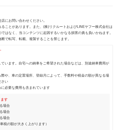
売店にお問い合わせください。
ることがあります。また、(株)リクルートおよびLINEヤフー株式会社は
のではなく、当コンテンツに起因するいかなる損害の責も負いかねます。
無断で転写、転載、複製することを禁じます。
す
しています。自宅への納車をご希望された場合などは、別途納車費用が
る際や、車の定置場所、登録月によって、手数料や税金の額が異なる場
ださい
めに必要な費用も含まれています
ります
る場合
る場合
る場合
動車税の額が大きく上がります）