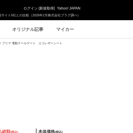
ログイン
[
新規取得
]
Yahoo! JAPAN
サイト5社との比較（2026年2月株式会社プラグ調べ）
オリジナル記事
マイカー
 ラ プリマ 電動テールゲート エコレザーシート
払総額
本体価格
(税込)
(税込)