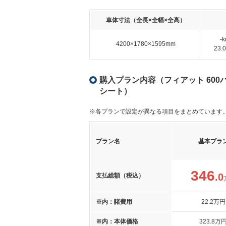
車体寸法（全長×全幅×全高）
-
4200×1780×1595mm
23
購入プラン内容（フィアット 600
シート）
※各プランで設定が異なる項目をまとめています
プラン名
基本プラ
346
.0
支払総額（税込）
※内：諸費用
22
.2
万円
※内：本体価格
323
.8
万