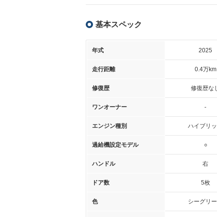
基本スペック
年式
2025
走行距離
0.4万km
修復歴
修復歴な
ワンオーナー
-
エンジン種別
ハイブリッ
過給機設定モデル
○
ハンドル
右
ドア数
5枚
色
シーグリー