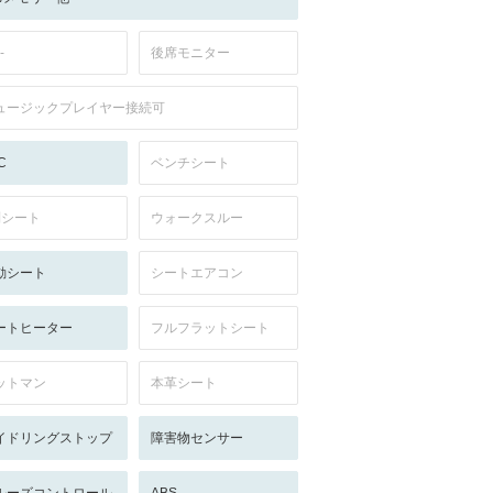
-
後席モニター
ュージックプレイヤー接続可
C
ベンチシート
列シート
ウォークスルー
動シート
シートエアコン
ートヒーター
フルフラットシート
ットマン
本革シート
イドリングストップ
障害物センサー