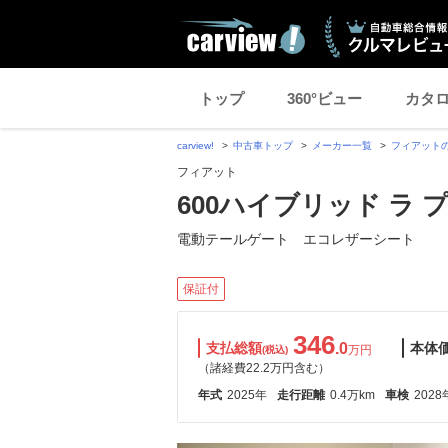
トップ
360°ビュー
カタ
carview!
中古車トップ
メーカー一覧
フィアット
フィアット
600ハイブリッド ラ 
電動テールゲート エコレザーシート
保証付
346
支払総額
.0
本体
万円
(税込)
（諸経費22.2万円含む）
年式
2025年
走行距離
0.4万km
車検
2028