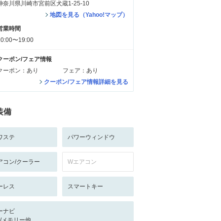
神奈川県川崎市宮前区犬蔵1-25-10
地図を見る（Yahoo!マップ）
営業時間
10:00〜19:00
クーポン/フェア情報
クーポン：あり
フェア：あり
クーポン/フェア情報詳細を見る
装備
ワステ
パワーウィンドウ
アコン/クーラー
Wエアコン
ーレス
スマートキー
ーナビ
-/-/メモリー他