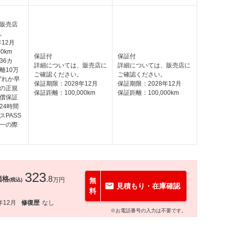
販売店
。
12月
0km
保証付
保証付
36カ
詳細については、販売店に
詳細については、販売店に
離10万
ご確認ください。
ご確認ください。
ずれか早
保証期限：2028年12月
保証期限：2028年12月
の正規
保証距離：100,000km
保証距離：100,000km
償保証
24時間
PASS
一の際
323
価格
.8
万円
無
(税込)
見積もり・在庫確認
料
年12月
修復歴
なし
※お電話番号の入力は不要です。