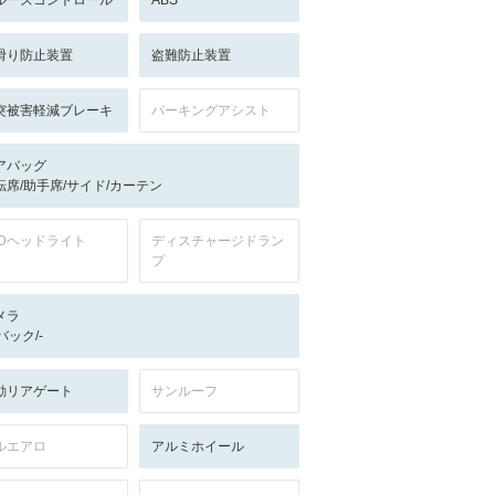
ルーズコントロール
ABS
滑り防止装置
盗難防止装置
突被害軽減ブレーキ
パーキングアシスト
アバッグ
転席/助手席/サイド/カーテン
EDヘッドライト
ディスチャージドラン
プ
メラ
-/バック/-
動リアゲート
サンルーフ
ルエアロ
アルミホイール