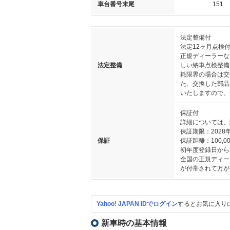
車台番号末尾
151
法定整備付
法定12ヶ月点検
正規ディーラーな
法定整備
しい納車点検整備
耗限界の場合は交
た、交換した部品
いたしますので、
保証付
詳細については、
保証期限：2028年
保証
保証距離：100,00
初年度登録日から
全国の正規ディー
が付帯されて万が
Yahoo! JAPAN IDでログイン
するとお気に入り
新車時の基本情報