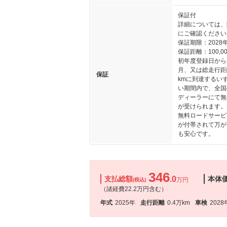
保証付
詳細については、
にご確認ください
保証期限：2028年
保証距離：100,00
初年度登録日から
月、又は総走行距
保証
kmに到達するい
い期間内で、全国
ディーラーにて無
が受けられます。
無料ロードサービス
が付帯されて万が
も安心です。
346
支払総額
.0
本体
万円
(税込)
（諸経費22.2万円含む）
年式
2025年
走行距離
0.4万km
車検
2028