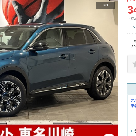
1
/
26
3
（諸
2
ア
東