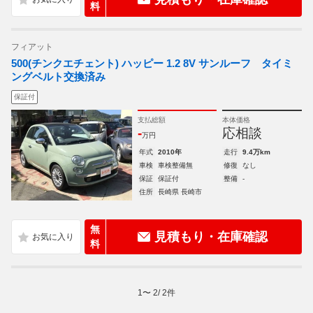
料
フィアット
500(チンクエチェント) ハッピー 1.2 8V サンルーフ タイミ
ングベルト交換済み
保証付
支払総額
本体価格
-
応相談
万円
年式
2010年
走行
9.4万km
車検
車検整備無
修復
なし
保証
保証付
整備
-
住所
長崎県 長崎市
無
見積もり・在庫確認
料
1
〜
2
/
2
件