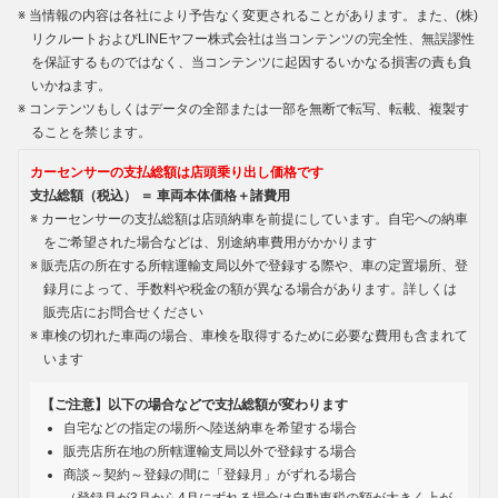
当情報の内容は各社により予告なく変更されることがあります。また、(株)
リクルートおよびLINEヤフー株式会社は当コンテンツの完全性、無誤謬性
を保証するものではなく、当コンテンツに起因するいかなる損害の責も負
いかねます。
コンテンツもしくはデータの全部または一部を無断で転写、転載、複製す
ることを禁じます。
カーセンサーの支払総額は店頭乗り出し価格です
支払総額（税込） ＝ 車両本体価格＋諸費用
カーセンサーの支払総額は店頭納車を前提にしています。自宅への納車
をご希望された場合などは、別途納車費用がかかります
販売店の所在する所轄運輸支局以外で登録する際や、車の定置場所、登
録月によって、手数料や税金の額が異なる場合があります。詳しくは
販売店にお問合せください
車検の切れた車両の場合、車検を取得するために必要な費用も含まれて
います
【ご注意】以下の場合などで支払総額が変わります
自宅などの指定の場所へ陸送納車を希望する場合
販売店所在地の所轄運輸支局以外で登録する場合
商談～契約～登録の間に「登録月」がずれる場合