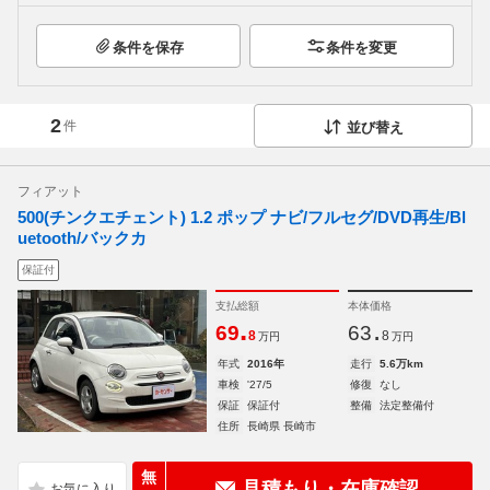
条件を保存
条件を変更
2
件
並び替え
フィアット
500(チンクエチェント) 1.2 ポップ ナビ/フルセグ/DVD再生/Bl
uetooth/バックカ
保証付
支払総額
本体価格
.
.
69
63
8
8
万円
万円
年式
2016年
走行
5.6万km
車検
'27/5
修復
なし
保証
保証付
整備
法定整備付
住所
長崎県 長崎市
無
見積もり・在庫確認