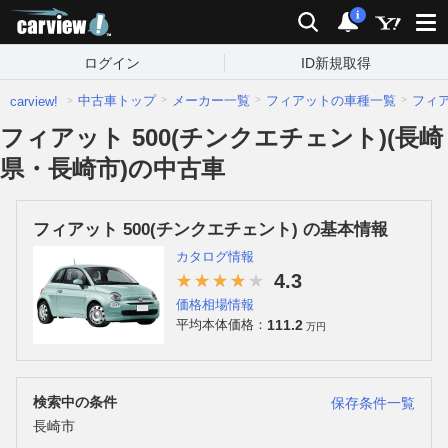
carview!
検索
通知
i
ログイン
ID新規取得
中古車トップ
メーカー一覧
フィアットの車種一覧
フィ
carview!
フィアット 500(チンクエチェント)(長崎
県・長崎市)の中古車
フィアット 500(チンクエチェント) の基本情報
カタログ情報
4.3
価格相場情報
111.2
平均本体価格：
万円
検索中の条件
保存条件一覧
長崎市