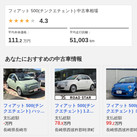
フィアット 500(チンクエチェント) 中古車相場
4.3
平均本体価格：
平均走行距離：
111
51,003
.2
万円
km
あなたにおすすめの中古車情報
フィアット 500(チン
フィアット 500(チン
フィアット 500
クエチェント) ハッピ
クエチェント) 1.2ベ
クエチェント) 
ー 1.2 8V
ースグレード
支払総額
支払総額
支払総額
-
78
99
万円
.9
万円
.2
万円
長崎県長崎市
長崎県西彼杵郡時津町
長崎県西彼杵郡