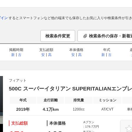
ログイン
するとスマートフォンなど他の端末でも保存したお気に入りや検索条件が引き
検索条件変更
検索条件の保存・新着
掲載時期
支払総額
本体価格
年式
新
古
安
高
安
高
新
古
フィアット
500C スーパーイタリアン SUPERITALIANエンブレム 
年式
走行距離
排気量
ミッション
2019年
4.1万km
1200cc
AT/CVT
車
Aプラン
支払総額
本体価格
: 176.7万円
Bプラン