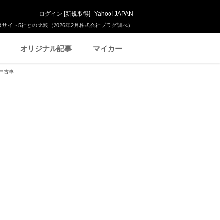
ログイン
[
新規取得
]
Yahoo! JAPAN
サイト5社との比較（2026年2月株式会社プラグ調べ）
オリジナル記事
マイカー
の中古車