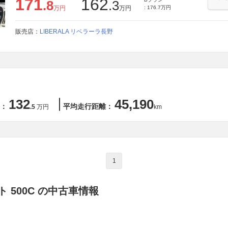
171
162
.8
.3
万円
万円
: 176.7万円
販売店：
LIBERALA リベラーラ長野
132
45,190
：
平均走行距離：
.5
万円
km
1
 500C の中古車情報