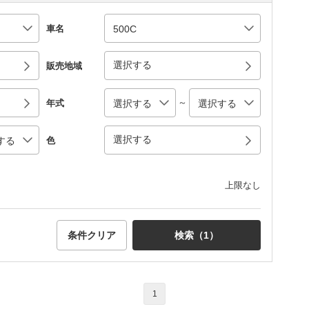
車名
選択する
販売地域
～
年式
選択する
色
上限なし
条件クリア
検索（
1
）
1