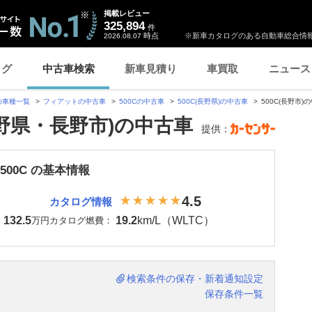
掲載レビュー
325,894
件
時点
※新車カタログのある自動車総合情報
2026.08.07
ログ
中古車検索
新車見積り
車買取
ニュース
の車種一覧
フィアットの中古車
500Cの中古車
500C(長野県)の中古車
500C(長野市)
長野県・長野市)の中古車
提供：
500C の基本情報
4.5
カタログ情報
132.5
19.2
km/L（WLTC）
：
万円
カタログ燃費：
検索条件の保存・新着通知設定
保存条件一覧