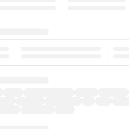
福祉車両
メーカー系販売店取り扱い車
修復歴無し
アルミホイール
ーなど)
CDプレーヤー
カーナビゲーション
ETC
禁煙車
法定整備
ーポンあり
車両品質評価書付
新着車両