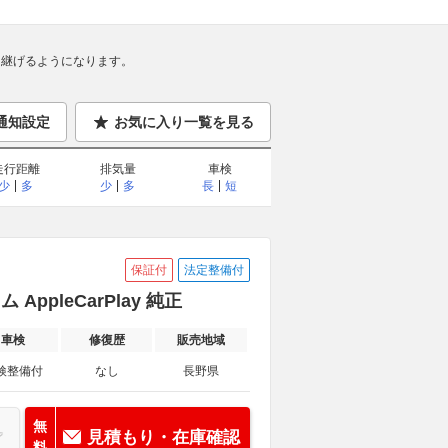
継げるようになります。
通知設定
お気に入り一覧を見る
走行距離
排気量
車検
少
多
少
多
長
短
保証付
法定整備付
AppleCarPlay 純正
車検
修復歴
販売地域
検整備付
なし
長野県
無
見積もり・在庫確認
料