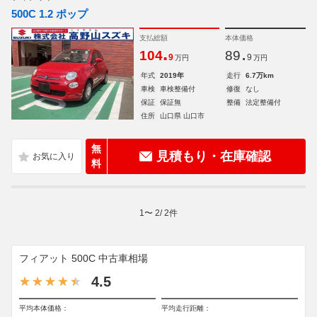
500C 1.2 ポップ
支払総額
本体価格
.
.
104
89
9
9
万円
万円
年式
2019年
走行
6.7万km
車検
車検整備付
修復
なし
保証
保証無
整備
法定整備付
住所
山口県 山口市
無
見積もり・在庫確認
料
1
〜
2
/
2
件
フィアット 500C 中古車相場
4.5
平均本体価格：
平均走行距離：