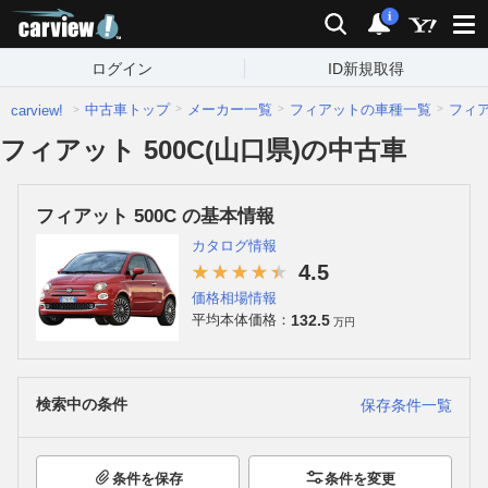
carview!
検索
通知
i
ログイン
ID新規取得
中古車トップ
メーカー一覧
フィアットの車種一覧
フィ
carview!
フィアット 500C(山口県)の中古車
フィアット 500C の基本情報
カタログ情報
4.5
価格相場情報
132.5
平均本体価格：
万円
検索中の条件
保存条件一覧
条件を保存
条件を変更