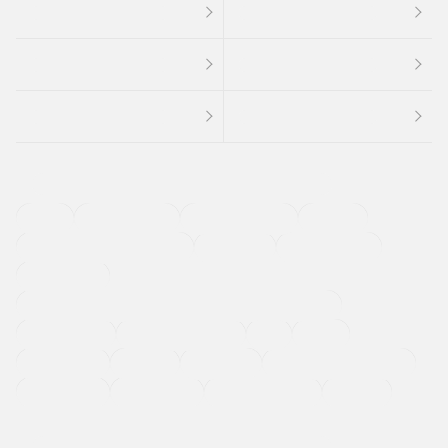
４ＷＤ
定期点検記録簿
ワンオーナーカー
福祉車両
メーカー系販売店取り扱い車
修復歴無し
アルミホイール
寒冷地仕様車
過給機設定モデル（ターボ・スーパーチャージャーなど)
ETC
CDプレーヤー
カーナビゲーション
禁煙車
法定整備付き
保証付き
エアバッグ
ディスチャージドランプ
支払総顔あり
クーポンあり
車両品質評価書付
新着車両