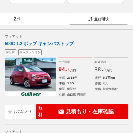
2
件
並び替え
フィアット
500C 1.2 ポップ キャンバストップ
保証付
購入プラン付き
支払総額
本体価格
.
.
94
88
3
0
万円
万円
年式
2018年
走行
5.8万km
車検
'27/5
修復
なし
保証
保証付
整備
法定整備付
住所
山口県 周南市
無
見積もり・在庫確認
料
フィアット