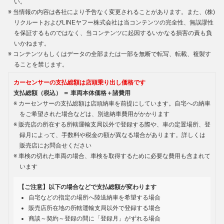
い。
当情報の内容は各社により予告なく変更されることがあります。また、(株)
リクルートおよびLINEヤフー株式会社は当コンテンツの完全性、無誤謬性
を保証するものではなく、当コンテンツに起因するいかなる損害の責も負
いかねます。
コンテンツもしくはデータの全部または一部を無断で転写、転載、複製す
ることを禁じます。
カーセンサーの支払総額は店頭乗り出し価格です
支払総額（税込） ＝ 車両本体価格＋諸費用
カーセンサーの支払総額は店頭納車を前提にしています。自宅への納車
をご希望された場合などは、別途納車費用がかかります
販売店の所在する所轄運輸支局以外で登録する際や、車の定置場所、登
録月によって、手数料や税金の額が異なる場合があります。詳しくは
販売店にお問合せください
車検の切れた車両の場合、車検を取得するために必要な費用も含まれて
います
【ご注意】以下の場合などで支払総額が変わります
自宅などの指定の場所へ陸送納車を希望する場合
販売店所在地の所轄運輸支局以外で登録する場合
商談～契約～登録の間に「登録月」がずれる場合