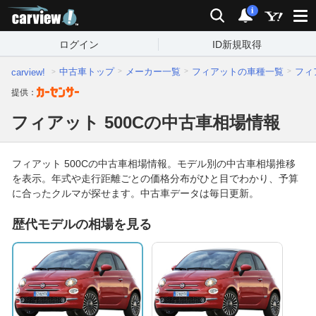
carview!
2014年以
2万km以
検索
通知
支払総額
支払総額
2015年
2万km
2016年
3万km
2017年
4万km
2018年
5万km
2
6
前
下
i
ログイン
ID新規取得
中古車トップ
メーカー一覧
フィアットの車種一覧
フィ
carview!
提供：
フィアット 500Cの中古車相場情報
フィアット 500Cの中古車相場情報。モデル別の中古車相場推移
を表示。年式や走行距離ごとの価格分布がひと目でわかり、予算
に合ったクルマが探せます。中古車データは毎日更新。
歴代モデルの相場を見る