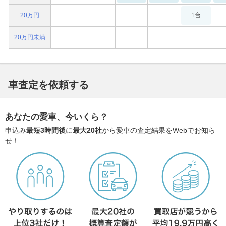
20万円
1台
20万円未満
車査定を依頼する
あなたの愛車、今いくら？
申込み
最短3時間後
に
最大20社
から愛車の査定結果をWebでお知ら
せ！