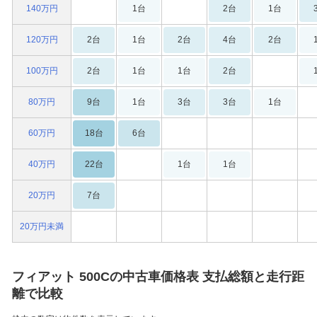
140万円
1台
2台
1台
120万円
2台
1台
2台
4台
2台
100万円
2台
1台
1台
2台
80万円
9台
1台
3台
3台
1台
60万円
18台
6台
40万円
22台
1台
1台
20万円
7台
20万円未満
フィアット 500Cの中古車価格表 支払総額と走行距
離で比較