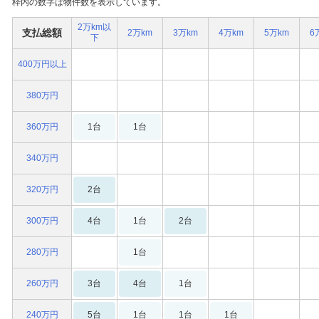
枠内の数字は物件数を表示しています。
2万km以
支払総額
2万km
3万km
4万km
5万km
6
下
400万円以上
380万円
360万円
1台
1台
340万円
320万円
2台
300万円
4台
1台
2台
280万円
1台
260万円
3台
4台
1台
240万円
5台
1台
1台
1台