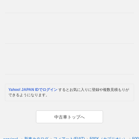
Yahoo! JAPAN IDでログイン
するとお気に入りに登録や複数見積もりが
できるようになります。
中古車トップへ
新車カタログ
フィアット(FIAT)
500X（カブリオレ）
50