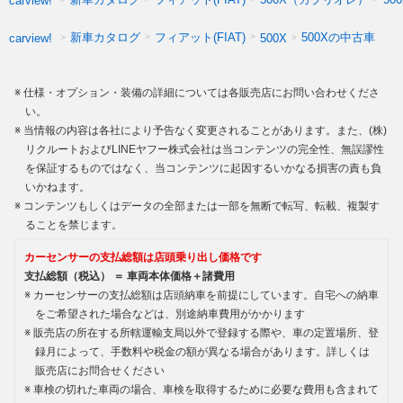
carview!
新車カタログ
フィアット(FIAT)
500Xの中古車
carview!
500X
仕様・オプション・装備の詳細については各販売店にお問い合わせくださ
い。
当情報の内容は各社により予告なく変更されることがあります。また、(株)
リクルートおよびLINEヤフー株式会社は当コンテンツの完全性、無誤謬性
を保証するものではなく、当コンテンツに起因するいかなる損害の責も負
いかねます。
コンテンツもしくはデータの全部または一部を無断で転写、転載、複製す
ることを禁じます。
カーセンサーの支払総額は店頭乗り出し価格です
支払総額（税込） ＝ 車両本体価格＋諸費用
カーセンサーの支払総額は店頭納車を前提にしています。自宅への納車
をご希望された場合などは、別途納車費用がかかります
販売店の所在する所轄運輸支局以外で登録する際や、車の定置場所、登
録月によって、手数料や税金の額が異なる場合があります。詳しくは
販売店にお問合せください
車検の切れた車両の場合、車検を取得するために必要な費用も含まれて