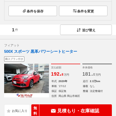
条件を保存
条件を変更
1
件
並び替え
フィアット
500X スポーツ 黒革パワーシートヒーター
購入プラン付き
支払総額
本体価格
.
.
192
181
8
0
万円
万円
年式
2020年
走行
2.3万km
車検
'27/12
修復
なし
保証
保証無
整備
法定整備付
住所
岡山県 岡山市南区
無
見積もり・在庫確認
料