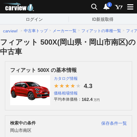
carview!
検索
通知
i
ログイン
ID新規取得
中古車トップ
メーカー一覧
フィアットの車種一覧
フィ
carview!
フィアット 500X(岡山県・岡山市南区)の
中古車
フィアット 500X の基本情報
カタログ情報
4.3
価格相場情報
162.4
平均本体価格：
万円
検索中の条件
保存条件一覧
岡山市南区