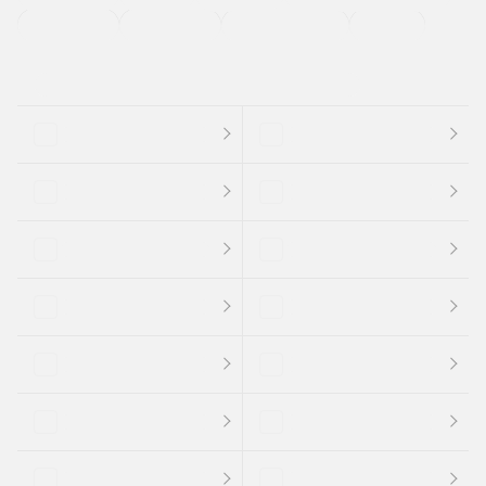
支払総顔あり
クーポンあり
車両品質評価書付
新着車両