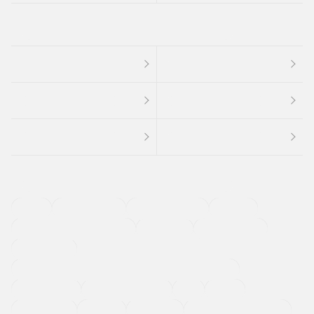
４ＷＤ
定期点検記録簿
ワンオーナーカー
福祉車両
メーカー系販売店取り扱い車
修復歴無し
アルミホイール
寒冷地仕様車
過給機設定モデル（ターボ・スーパーチャージャーなど)
ETC
CDプレーヤー
カーナビゲーション
禁煙車
法定整備付き
保証付き
エアバッグ
ディスチャージドランプ