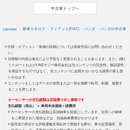
中古車トップへ
新車カタログ
フィアット(FIAT)
パンダ
パンダの中古車
carview!
仕様・オプション・装備の詳細については各販売店にお問い合わせくださ
い。
当情報の内容は各社により予告なく変更されることがあります。また、(株)
リクルートおよびLINEヤフー株式会社は当コンテンツの完全性、無誤謬性
を保証するものではなく、当コンテンツに起因するいかなる損害の責も負
いかねます。
コンテンツもしくはデータの全部または一部を無断で転写、転載、複製す
ることを禁じます。
カーセンサーの支払総額は店頭乗り出し価格です
支払総額（税込） ＝ 車両本体価格＋諸費用
カーセンサーの支払総額は店頭納車を前提にしています。自宅への納車
をご希望された場合などは、別途納車費用がかかります
販売店の所在する所轄運輸支局以外で登録する際や、車の定置場所、登