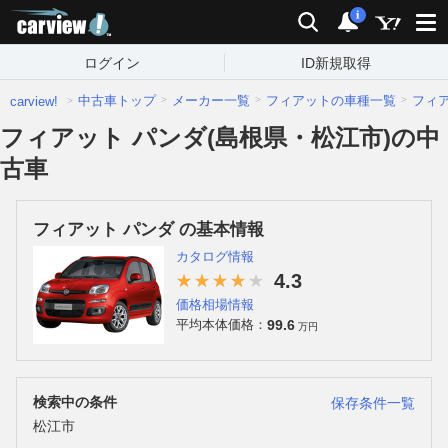
carview!
検索
通知
i
ログイン
ID新規取得
中古車トップ
メーカー一覧
フィアットの車種一覧
フィ
carview!
フィアット パンダ(島根県・松江市)の中
古車
フィアット パンダ の基本情報
カタログ情報
4.3
価格相場情報
99.6
平均本体価格：
万円
検索中の条件
保存条件一覧
松江市