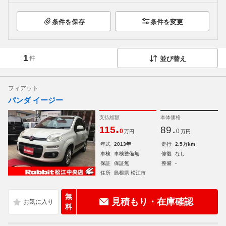
条件を保存
条件を変更
1
件
並び替え
フィアット
パンダ イージー
支払総額
本体価格
.
.
115
89
0
0
万円
万円
年式
2013年
走行
2.5万km
車検
車検整備無
修復
なし
保証
保証無
整備
-
住所
島根県 松江市
無
見積もり・在庫確認
料