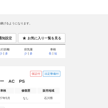
継げるようになります。
通知設定
お気に入り一覧を見る
走行距離
排気量
車検
少
多
少
多
長
短
保証付
法定整備付
ー AC PS
車検
修復歴
販売地域
27年5月
なし
石川県