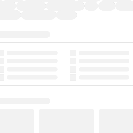
ーなど)
CDプレーヤー
カーナビゲーション
ETC
禁煙車
法定整備
ーポンあり
車両品質評価書付
新着車両