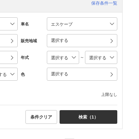
保存条件一覧
車名
選択する
販売地域
～
年式
選択する
色
上限なし
条件クリア
検索（
1
）