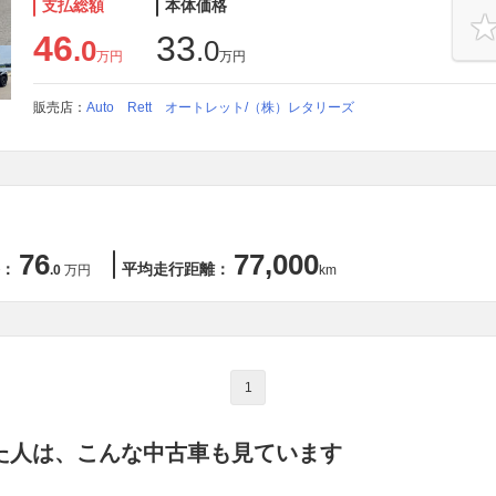
支払総額
本体価格
46
33
.0
.0
万円
万円
販売店：
Auto Rett オートレット/（株）レタリーズ
76
77,000
：
平均走行距離：
.0
万円
km
1
た人は、こんな中古車も見ています