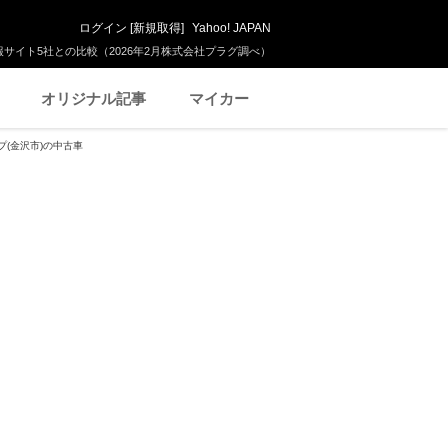
ログイン
[
新規取得
]
Yahoo! JAPAN
サイト5社との比較（2026年2月株式会社プラグ調べ）
オリジナル記事
マイカー
プ(金沢市)の中古車