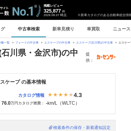
掲載レビュー
325,877
件
時点
※新車カタログのある自動車総合情報
2026.08.07
ログ
中古車検索
新車見積り
車買取
ニュース
車種一覧
フォードの中古車
エスケープの中古車
エスケープ(石川県)の中古車
エスケー
(石川県・金沢市)の中
提
供：
エスケープ の基本情報
4.3
カタログ情報
76.0
-
km/L（WLTC）
：
万円
カタログ燃費：
検索条件の保存・新着通知設定