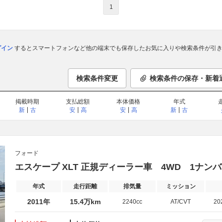
1
ログイン
するとスマートフォンなど他の端末でも保存したお気に入りや検索条件が引き
検索条件変更
検索条件の保存・新着
掲載時期
支払総額
本体価格
年式
新
古
安
高
安
高
新
古
フォード
エスケープ XLT 正規ディーラー車 4WD 1ナンバ
年式
走行距離
排気量
ミッション
2011年
15.4万km
2240cc
AT/CVT
20