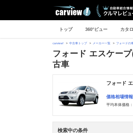
トップ
360°ビュー
カタ
carview!
中古車トップ
メーカー一覧
フォードの
フォード エスケープ
古車
フォード 
価格相場情報
平均本体価格
検索中の条件