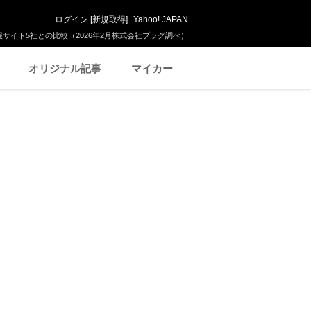
ログイン
[
新規取得
]
Yahoo! JAPAN
サイト5社との比較（2026年2月株式会社プラグ調べ）
オリジナル記事
マイカー