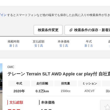
ログイン
するとスマートフォンなど他の端末でも保存したお気に入りや検索条件が引き
検索条件変更
検索条件の保存・新着
掲載時期
支払総額
本体価格
年式
新
古
安
高
安
高
新
古
GMC
テレーン Terrain SLT AWD Apple car pl
年式
走行距離
排気量
ミッション
2020年
0.3万km
1500cc
AT/CVT
国
支払総額
本体価格