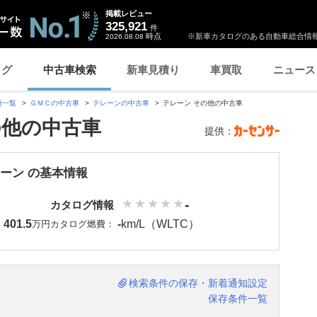
掲載レビュー
325,921
件
時点
※新車カタログのある自動車総合情報
2026.08.08
ログ
中古車検索
新車見積り
車買取
ニュース
種一覧
ＧＭＣの中古車
テレーンの中古車
テレーン その他の中古車
の他の中古車
提供：
レーン の基本情報
-
カタログ情報
401.5
-
km/L（WLTC）
：
万円
カタログ燃費：
検索条件の保存・新着通知設定
保存条件一覧