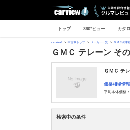
トップ
360°ビュー
カタ
carview!
中古車トップ
メーカー一覧
ＧＭＣの車
ＧＭＣ テレーン そ
ＧＭＣ テ
価格相場情報
平均本体価格
検索中の条件