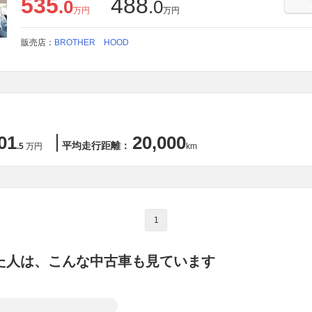
535
488
.0
.0
万円
万円
販売店：
BROTHER HOOD
01
20,000
平均走行距離：
.5
万円
km
1
た人は、こんな中古車も見ています