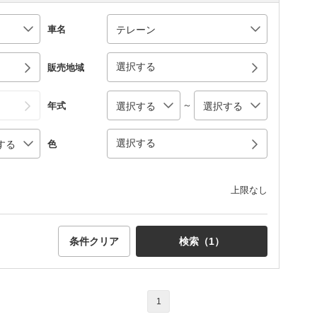
車名
選択する
販売地域
～
年式
選択する
色
上限なし
条件クリア
検索（
1
）
1