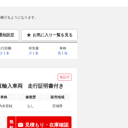
継げるようになります。
通知設定
お気に入り一覧を見る
走行距離
排気量
車検
少
多
少
多
長
短
保証付
ay付 自社直輸入車両 走行証明書付き
車検
修復歴
販売地域
内未登録
なし
茨城県
無
見積もり・在庫確認
料