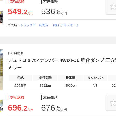
支払総額
本体価格
549
536
.2
.8
万円
万円
販売店：
トラック市 長岡店 （株）ナカノオート
日野自動車
デュトロ 2.7t 4ナンバー 4WD FJL 強化ダン
ミラー
年式
走行距離
排気量
ミッション
2025年
523km
4000cc
MT
2
支払総額
本体価格
696
676
.2
.5
万円
万円