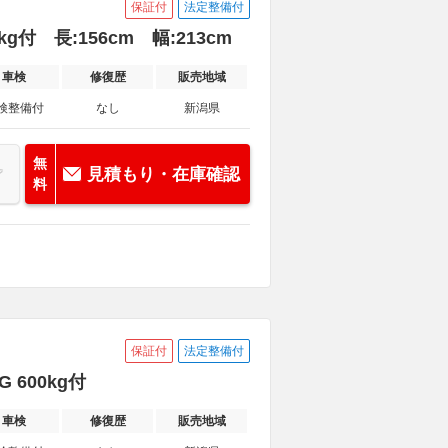
保証付
法定整備付
kg付 長:156cm 幅:213cm
車検
修復歴
販売地域
検整備付
なし
新潟県
無
見積もり・在庫確認
料
保証付
法定整備付
 600kg付
車検
修復歴
販売地域