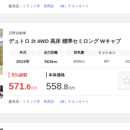
販売店：
トラック市 長岡店 （株）ナカノオート
日野自動車
デュトロ 2t 4WD 高床 標準セミロング Wキャブ
年式
走行距離
排気量
ミッション
2024年
563km
4000cc
MT
2
支払総額
本体価格
571
558
.6
.8
万円
万円
販売店：
トラック市 長岡店 （株）ナカノオート