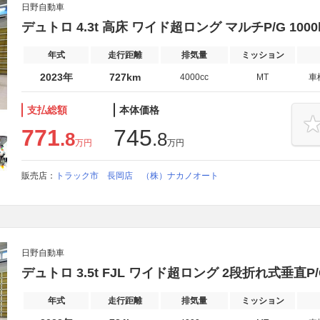
日野自動車
デュトロ 4.3t 高床 ワイド超ロング マルチP/G 1000
年式
走行距離
排気量
ミッション
2023年
727km
4000cc
MT
車
支払総額
本体価格
771
745
.8
.8
万円
万円
販売店：
トラック市 長岡店 （株）ナカノオート
日野自動車
デュトロ 3.5t FJL ワイド超ロング 2段折れ式垂直P/G
年式
走行距離
排気量
ミッション