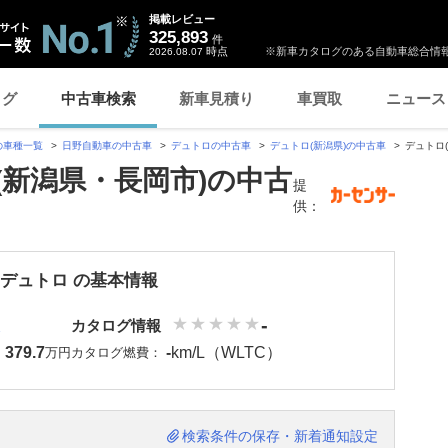
掲載レビュー
325,893
件
時点
※新車カタログのある自動車総合情報
2026.08.07
ログ
中古車検索
新車見積り
車買取
ニュース
の車種一覧
日野自動車の中古車
デュトロの中古車
デュトロ(新潟県)の中古車
デュトロ
(新潟県・長岡市)の中古
提
供：
 デュトロ の基本情報
-
カタログ情報
379.7
-
km/L（WLTC）
：
万円
カタログ燃費：
検索条件の保存・新着通知設定