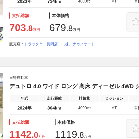
2023年
734km
4000cc
MT
車
支払総額
本体価格
703
679
.8
.8
万円
万円
販売店：
トラック市 長岡店 （株）ナカノオート
日野自動車
デュトロ 4.0 ワイド ロング 高床 ディーゼル 4WD 
年式
走行距離
排気量
ミッション
2024年
804km
4000cc
MT
車
支払総額
本体価格
1142
1119
.0
.8
万円
万円