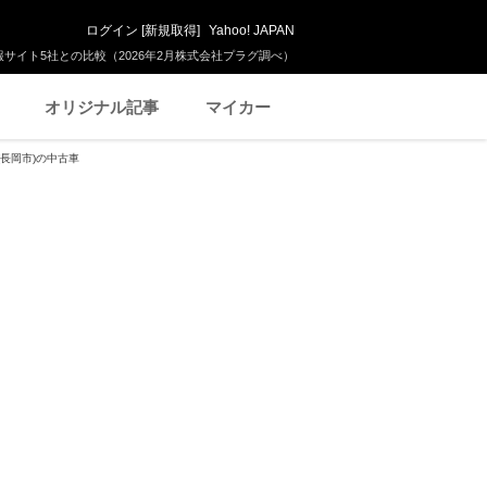
ログイン
[
新規取得
]
Yahoo! JAPAN
サイト5社との比較（2026年2月株式会社プラグ調べ）
オリジナル記事
マイカー
(長岡市)の中古車