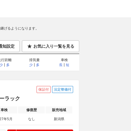
継げるようになります。
通知設定
お気に入り一覧を見る
走行距離
排気量
車検
少
多
少
多
長
短
保証付
法定整備付
コーラック
車検
修復歴
販売地域
027年5月
なし
新潟県