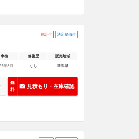
保証付
法定整備付
車検
修復歴
販売地域
026年8月
なし
新潟県
無
見積もり・在庫確認
料