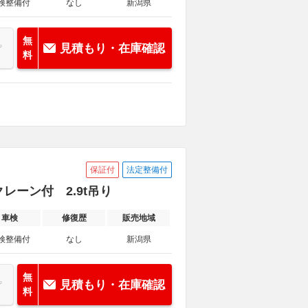
検整備付
なし
新潟県
無
見積もり・在庫確認
料
保証付
法定整備付
クレーン付 2.9t吊り
車検
修復歴
販売地域
検整備付
なし
新潟県
無
見積もり・在庫確認
料