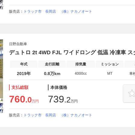
販売店：
トラック市 長岡店 （株）ナカノオート
日野自動車
デュトロ 2t 4WD FJL ワイドロング 低温 冷凍車 
年式
走行距離
排気量
ミッション
2019年
0.8万km
4000cc
MT
車
支払総額
本体価格
760
739
.0
.2
万円
万円
販売店：
トラック市 長岡店 （株）ナカノオート