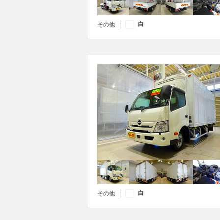
白
その他
白
その他