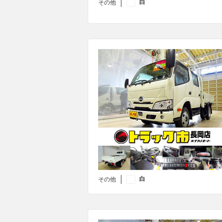
白
その他
白
その他