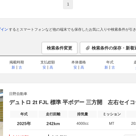
1
ログイン
するとスマートフォンなど他の端末でも保存したお気に入りや検索条件が引き
検索条件変更
検索条件の保存・新着
掲載時期
支払総額
本体価格
年式
新
古
安
高
安
高
新
古
日野自動車
デュトロ 2t FJL 標準 平ボデー 三方開 左右セイ
年式
走行距離
排気量
ミッション
2025年
242km
4000cc
MT
2