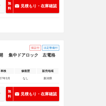
無
見積もり・在庫確認
料
保証付
法定整備付
プ 三方開 集中ドアロック 左電格
車検
修復歴
販売地域
027年3月
なし
新潟県
無
見積もり・在庫確認
料