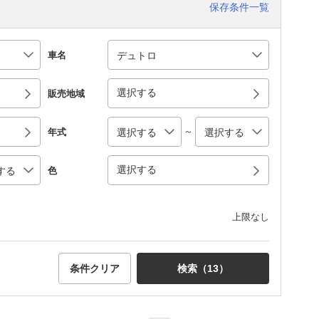
保存条件一覧
車名
選択する
販売地域
～
年式
選択する
色
上限なし
条件クリア
検索（
13
）