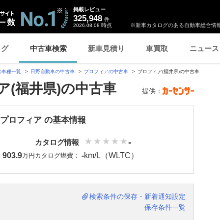
掲載レビュー
325,948
件
時点
※新車カタログのある自動車総合情報
2026.08.08
ログ
中古車検索
新車見積り
車買取
ニュース
の車種一覧
日野自動車の中古車
プロフィアの中古車
プロフィア(福井県)の中古車
ア(福井県)の中古車
提供：
 プロフィア の基本情報
-
カタログ情報
903.9
-
km/L（WLTC）
：
万円
カタログ燃費：
検索条件の保存・新着通知設定
保存条件一覧