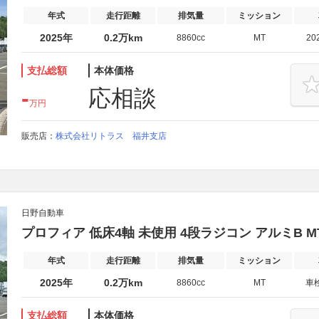
年式
走行距離
排気量
ミッション
2025年
0.2万km
8860cc
MT
20
支払総額
本体価格
-
応相談
万円
販売店：
株式会社リトラス 福井支店
日野自動車
プロフィア 低床4軸 未使用 4段ラジコン アルミB MT7
年式
走行距離
排気量
ミッション
2025年
0.2万km
8860cc
MT
車
支払総額
本体価格