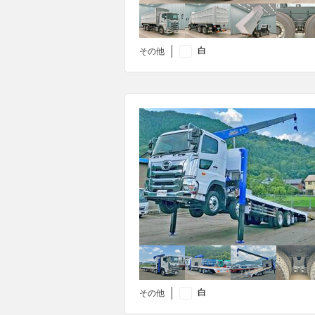
白
その他
白
その他