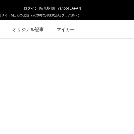
ログイン
[
新規取得
]
Yahoo! JAPAN
サイト5社との比較（2026年2月株式会社プラグ調べ）
オリジナル記事
マイカー