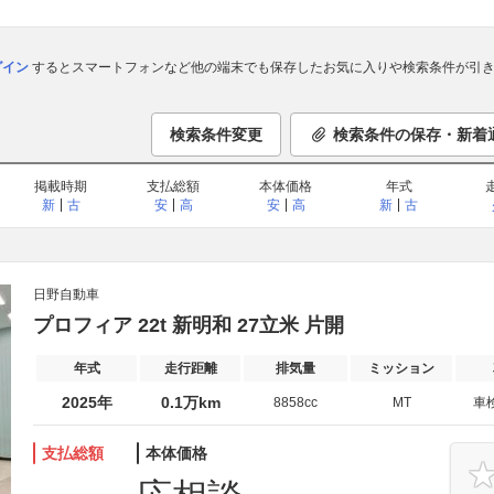
ログイン
するとスマートフォンなど他の端末でも保存したお気に入りや検索条件が引き
検索条件変更
検索条件の保存・新着
掲載時期
支払総額
本体価格
年式
新
古
安
高
安
高
新
古
日野自動車
プロフィア 22t 新明和 27立米 片開
年式
走行距離
排気量
ミッション
2025年
0.1万km
8858cc
MT
車
支払総額
本体価格