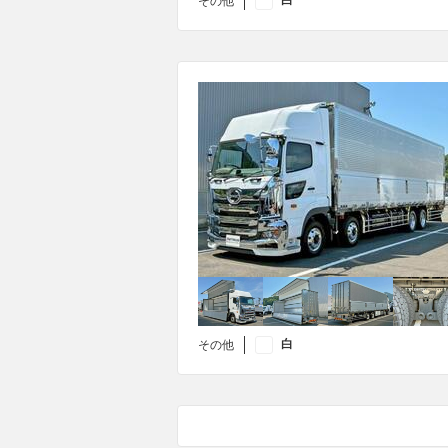
白
その他
白
その他