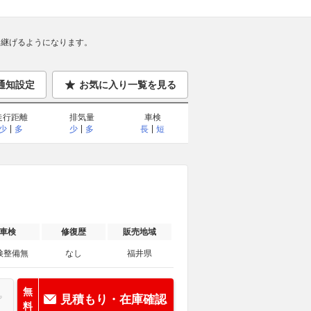
継げるようになります。
通知設定
お気に入り一覧を見る
走行距離
排気量
車検
少
多
少
多
長
短
車検
修復歴
販売地域
検整備無
なし
福井県
無
見積もり・在庫確認
料