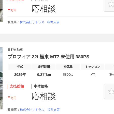
-
応相談
万円
販売店：
株式会社リトラス 福井支店
日野自動車
プロフィア 22t 極東 MT7 未使用 380PS
年式
走行距離
排気量
ミッション
2025年
0.2万km
8860cc
MT
車
支払総額
本体価格
-
応相談
万円
販売店：
株式会社リトラス 福井支店