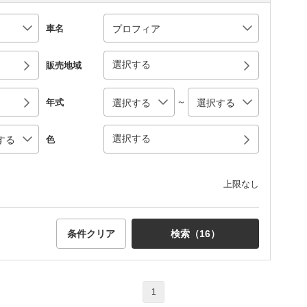
車名
選択する
販売地域
～
年式
選択する
色
上限なし
条件クリア
検索（
16
）
1