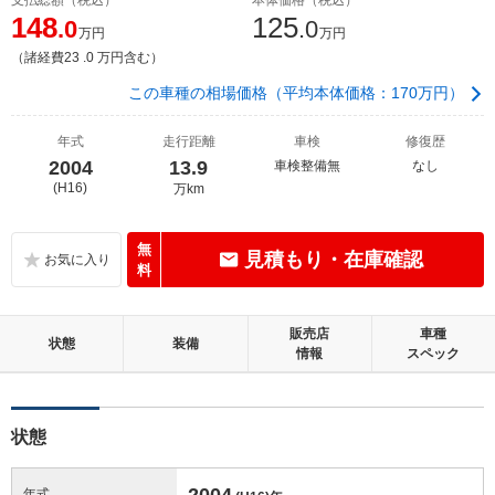
148
125
.0
.0
万円
万円
（諸経費23 .0 万円含む）
この車種の相場価格（平均本体価格：170万円）
年式
走行距離
車検
修復歴
2004
13.9
車検整備無
なし
(H16)
万km
無
見積もり・在庫確認
料
販売店
車種
状態
装備
情報
スペック
状態
2004
年式