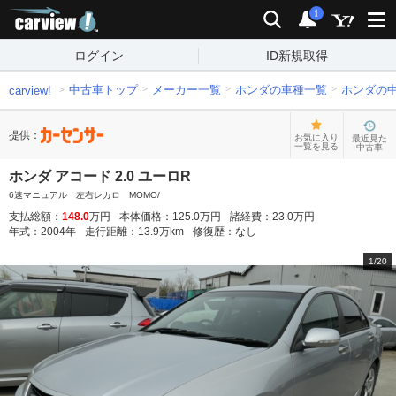
carview!
検索
通知
i
ログイン
ID新規取得
中古車トップ
メーカー一覧
ホンダの車種一覧
ホンダの
carview!
提供：
お気に入り
最近見た
一覧を見る
中古車
ホンダ アコード 2.0 ユーロR
6速マニュアル 左右レカロ MOMO/
支払総額：
148.0
万円
本体価格：
125.0
万円
諸経費：
23.0
万円
年式：
2004
年
走行距離：
13.9
万km
修復歴：
なし
1
/
20