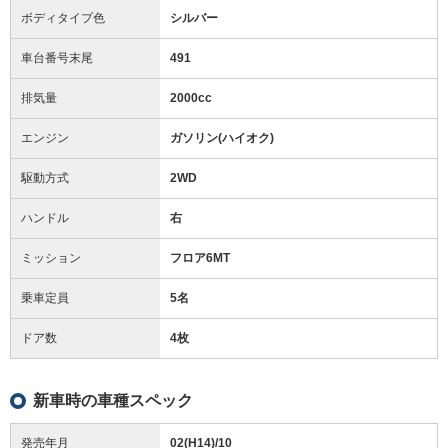
ボディタイプ色
シルバー
車台番号末尾
491
排気量
2000cc
エンジン
ガソリン(ハイオク)
駆動方式
2WD
ハンドル
右
ミッション
フロア6MT
乗車定員
5名
ドア数
4枚
新車時の車種スペック
発売年月
02(H14)/10