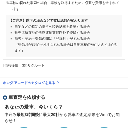
※車検の切れた車両の場合、車検を取得するために必要な費用も含まれて
います
【ご注意】以下の場合などで支払総額が変わります
自宅などの指定の場所へ陸送納車を希望する場合
販売店所在地の所轄運輸支局以外で登録する場合
商談～契約～登録の間に「登録月」がずれる場合
（登録月が3月から4月にずれる場合は自動車税の額が大きく上がり
ます）
[ 情報提供：(株)リクルート ]
ホンダ アコードのカタログを見る
車査定を依頼する
あなたの愛車、今いくら？
申込み
最短3時間後
に
最大20社
から愛車の査定結果をWebでお知
らせ！