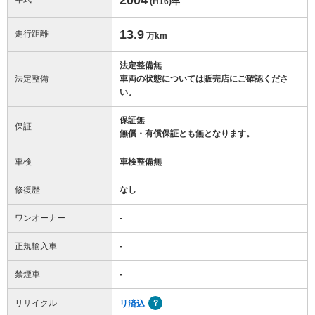
(H16)
年
13.9
走行距離
万km
法定整備無
法定整備
車両の状態については販売店にご確認くださ
い。
保証無
保証
無償・有償保証とも無となります。
車検
車検整備無
修復歴
なし
ワンオーナー
-
正規輸入車
-
禁煙車
-
リサイクル
リ済込