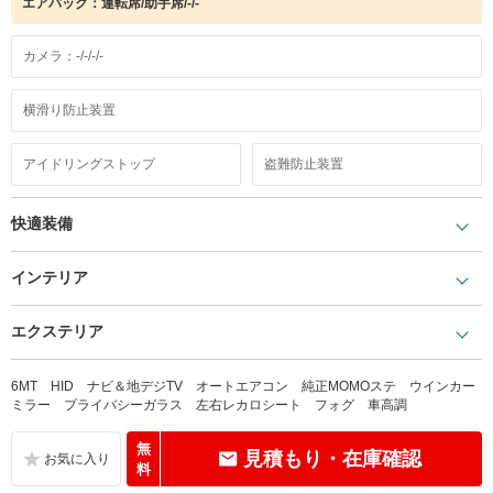
エアバック：運転席/助手席/-/-
カメラ：-/-/-/-
横滑り防止装置
アイドリングストップ
盗難防止装置
快適装備
インテリア
エクステリア
6MT HID ナビ＆地デジTV オートエアコン 純正MOMOステ ウインカー
ミラー プライバシーガラス 左右レカロシート フォグ 車高調
無
見積もり・在庫確認
料