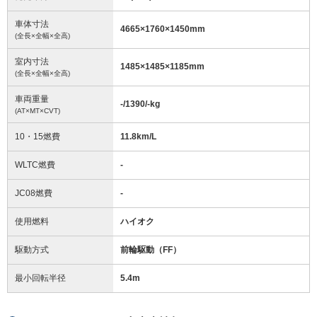
車体寸法
4665
×
1760
×
1450
mm
(全長×全幅×全高)
室内寸法
1485
×
1485
×
1185
mm
(全長×全幅×全高)
車両重量
-/1390/-
kg
(AT×MT×CVT)
10・15燃費
11.8km/L
WLTC燃費
-
JC08燃費
-
使用燃料
ハイオク
駆動方式
前輪駆動（FF）
最小回転半径
5.4
m