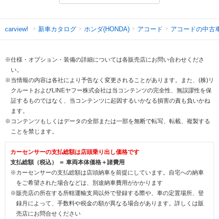
新車カタログ
ホンダ(HONDA)
アコード
アコードの中古
carview!
※仕様・オプション・装備の詳細については各販売店にお問い合わせくださ
い。
※当情報の内容は各社により予告なく変更されることがあります。また、(株)リ
クルートおよびLINEヤフー株式会社は当コンテンツの完全性、無誤謬性を保
証するものではなく、当コンテンツに起因するいかなる損害の責も負いかね
ます。
※コンテンツもしくはデータの全部または一部を無断で転写、転載、複製する
ことを禁じます。
カーセンサーの支払総額は店頭乗り出し価格です
支払総額（税込） ＝ 車両本体価格＋諸費用
※カーセンサーの支払総額は店頭納車を前提にしています。自宅への納車
をご希望された場合などは、別途納車費用がかかります
※販売店の所在する所轄運輸支局以外で登録する際や、車の定置場所、登
録月によって、手数料や税金の額が異なる場合があります。詳しくは販
売店にお問合せください