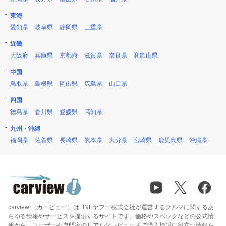
東海
愛知県
岐阜県
静岡県
三重県
近畿
大阪府
兵庫県
京都府
滋賀県
奈良県
和歌山県
中国
鳥取県
島根県
岡山県
広島県
山口県
四国
徳島県
香川県
愛媛県
高知県
九州・沖縄
福岡県
佐賀県
長崎県
熊本県
大分県
宮崎県
鹿児島県
沖縄県
carview!（カービュー）はLINEヤフー株式会社が運営するクルマに関するあ
らゆる情報やサービスを提供するサイトです。価格やスペックなどの公式情
報から、ユーザーや専門家のリアルなレビューまで購入検討に役立つ情報を