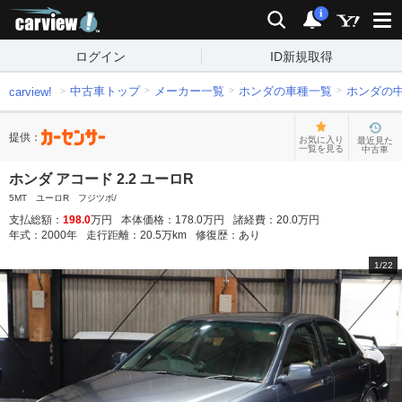
carview!
検索
通知
i
ログイン
ID新規取得
中古車トップ
メーカー一覧
ホンダの車種一覧
ホンダの
carview!
提供：
お気に入り
最近見た
一覧を見る
中古車
ホンダ アコード 2.2 ユーロR
5MT ユーロR フジツボ/
支払総額：
198.0
万円
本体価格：
178.0
万円
諸経費：
20.0
万円
年式：
2000
年
走行距離：
20.5
万km
修復歴：
あり
1
/
22