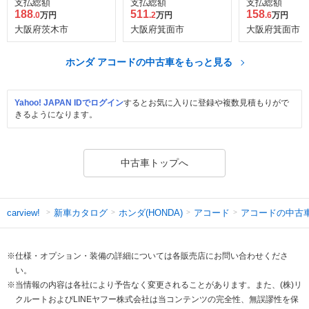
支払総額
支払総額
支払総額
188
511
158
.0
万円
.2
万円
.6
万円
大阪府茨木市
大阪府箕面市
大阪府箕面市
ホンダ アコードの中古車をもっと見る
Yahoo! JAPAN IDでログイン
するとお気に入りに登録や複数見積もりがで
きるようになります。
中古車トップへ
新車カタログ
ホンダ(HONDA)
アコード
アコードの中古
carview!
※仕様・オプション・装備の詳細については各販売店にお問い合わせくださ
い。
※当情報の内容は各社により予告なく変更されることがあります。また、(株)リ
クルートおよびLINEヤフー株式会社は当コンテンツの完全性、無誤謬性を保