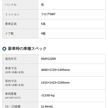
ハンドル
右
ミッション
フロア5MT
乗車定員
5名
ドア数
4枚
新車時の車種スペック
発売年月
00(H12)/06
車体寸法
4680
×
1720
×
1405
mm
(全長×全幅×全高)
室内寸法
1415
×
1415
×
1190
mm
(全長×全幅×全高)
車両重量
-/1330/-
kg
(AT×MT×CVT)
10・15燃費
11.6km/L