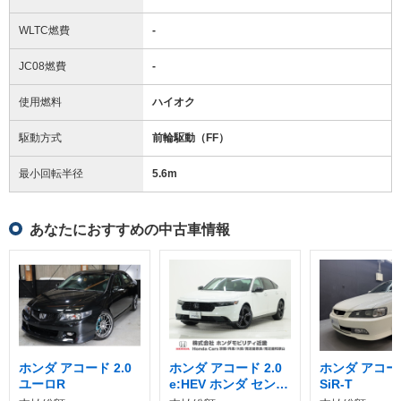
WLTC燃費
-
JC08燃費
-
使用燃料
ハイオク
駆動方式
前輪駆動（FF）
最小回転半径
5.6
m
あなたにおすすめの中古車情報
ホンダ アコード 2.0
ホンダ アコード 2.0
ホンダ アコード
ユーロR
e:HEV ホンダ センシ
SiR-T
ング 360プラス