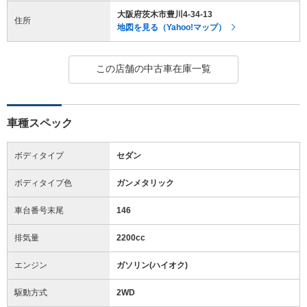
大阪府茨木市豊川4-34-13
住所
地図を見る（Yahoo!マップ）
この店舗の中古車在庫一覧
車種スペック
ボディタイプ
セダン
ボディタイプ色
ガンメタリック
車台番号末尾
146
排気量
2200cc
エンジン
ガソリン(ハイオク)
駆動方式
2WD