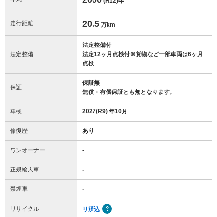
(H12)
年
20.5
走行距離
万km
法定整備付
法定整備
法定12ヶ月点検付※貨物など一部車両は6ヶ月
点検
保証無
保証
無償・有償保証とも無となります。
車検
2027(R9) 年10月
修復歴
あり
ワンオーナー
-
正規輸入車
-
禁煙車
-
リサイクル
リ済込