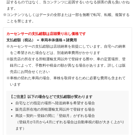
証するものではなく、当コンテンツに起因するいかなる損害の責も負いかね
ます。
※コンテンツもしくはデータの全部または一部を無断で転写、転載、複製する
ことを禁じます。
カーセンサーの支払総額は店頭乗り出し価格です
支払総額（税込） ＝ 車両本体価格＋諸費用
※カーセンサーの支払総額は店頭納車を前提にしています。自宅への納車
をご希望された場合などは、別途納車費用がかかります
※販売店の所在する所轄運輸支局以外で登録する際や、車の定置場所、登
録月によって、手数料や税金の額が異なる場合があります。詳しくは販
売店にお問合せください
※車検の切れた車両の場合、車検を取得するために必要な費用も含まれて
います
【ご注意】以下の場合などで支払総額が変わります
自宅などの指定の場所へ陸送納車を希望する場合
販売店所在地の所轄運輸支局以外で登録する場合
商談～契約～登録の間に「登録月」がずれる場合
（登録月が3月から4月にずれる場合は自動車税の額が大きく上がり
ます）