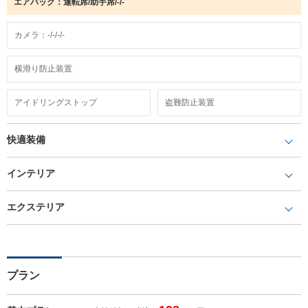
エアバック：運転席/助手席/-/-
カメラ：-/-/-/-
横滑り防止装置
アイドリングストップ
盗難防止装置
快適装備
インテリア
エクステリア
プラン