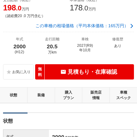
198
178
.0
.0
万円
万円
（諸経費20 .0 万円含む）
この車種の相場価格（平均本体価格：165万円）
年式
走行距離
車検
修復歴
2000
20.5
2027(R9)
あり
年10月
(H12)
万km
無
見積もり・在庫確認
料
購入
販売店
車種
状態
装備
プラン
情報
スペック
状態
2000
年式