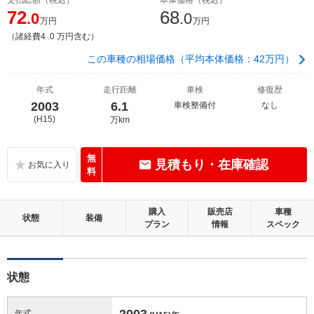
72
68
.0
.0
万円
万円
（諸経費4 .0 万円含む）
この車種の相場価格（平均本体価格：42万円）
年式
走行距離
車検
修復歴
2003
6.1
車検整備付
なし
(H15)
万km
無
見積もり・在庫確認
料
購入
販売店
車種
状態
装備
プラン
情報
スペック
状態
2003
年式