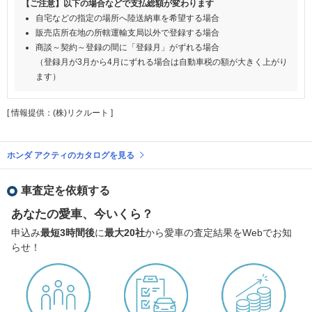
【ご注意】以下の場合などで支払総額が変わります
自宅などの指定の場所へ陸送納車を希望する場合
販売店所在地の所轄運輸支局以外で登録する場合
商談～契約～登録の間に「登録月」がずれる場合
（登録月が3月から4月にずれる場合は自動車税の額が大きく上がり
ます）
[ 情報提供：(株)リクルート ]
ホンダ アクティのカタログを見る
車査定を依頼する
あなたの愛車、今いくら？
申込み
最短3時間後
に
最大20社
から愛車の査定結果をWebでお知
らせ！