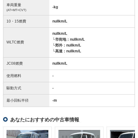
車両重量
-
kg
(AT×MT×CVT)
10・15燃費
nullkm/L
nullkm/L
└市街地：nullkm/L
WLTC燃費
└郊外：nullkm/L
└高速：nullkm/L
JC08燃費
nullkm/L
使用燃料
-
駆動方式
-
最小回転半径
-
m
あなたにおすすめの中古車情報