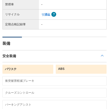
禁煙車
-
リサイクル
リ済込
定期点検記録簿
-
装備
安全装備
ABS
パワステ
衝突被害軽減ブレーキ
クルーズコントロール
パーキングアシスト