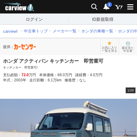
carview!
検索
通知
i
ログイン
ID新規取得
中古車トップ
メーカー一覧
ホンダの車種一覧
ホンダの
carview!
提供：
お気に入り
最近見た
一覧を見る
中古車
ホンダ アクティバン キッチンカー 即営業可
キッチンカー 即営業可/
支払総額：
72.0
万円
本体価格：
68.0
万円
諸経費：
4.0
万円
年式：
2003
年
走行距離：
6.1
万km
修復歴：
なし
1
/
20