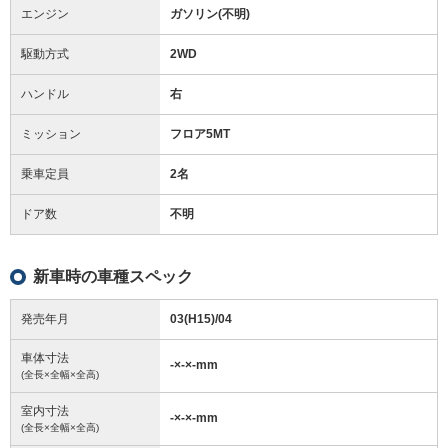
エンジン
ガソリン(不明)
駆動方式
2WD
ハンドル
右
ミッション
フロア5MT
乗車定員
2名
ドア数
不明
新車時の車種スペック
発売年月
03(H15)/04
車体寸法
-
×
-
×
-
mm
(全長×全幅×全高)
室内寸法
-
×
-
×
-
mm
(全長×全幅×全高)