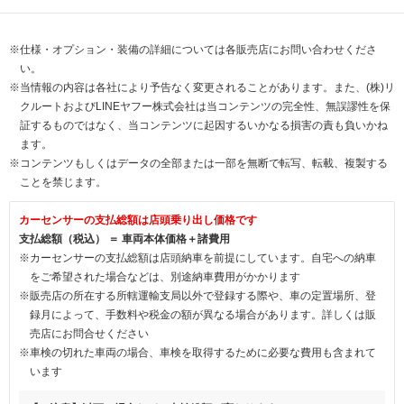
※仕様・オプション・装備の詳細については各販売店にお問い合わせくださ
い。
※当情報の内容は各社により予告なく変更されることがあります。また、(株)リ
クルートおよびLINEヤフー株式会社は当コンテンツの完全性、無誤謬性を保
証するものではなく、当コンテンツに起因するいかなる損害の責も負いかね
ます。
※コンテンツもしくはデータの全部または一部を無断で転写、転載、複製する
ことを禁じます。
カーセンサーの支払総額は店頭乗り出し価格です
支払総額（税込） ＝ 車両本体価格＋諸費用
※カーセンサーの支払総額は店頭納車を前提にしています。自宅への納車
をご希望された場合などは、別途納車費用がかかります
※販売店の所在する所轄運輸支局以外で登録する際や、車の定置場所、登
録月によって、手数料や税金の額が異なる場合があります。詳しくは販
売店にお問合せください
※車検の切れた車両の場合、車検を取得するために必要な費用も含まれて
います