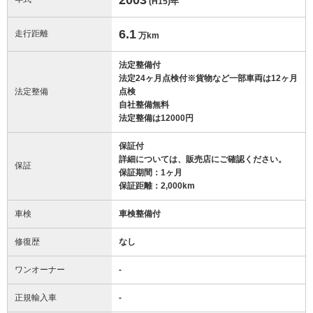
(H15)
年
6.1
走行距離
万km
法定整備付
法定24ヶ月点検付※貨物など一部車両は12ヶ月
法定整備
点検
自社整備無料
法定整備は12000円
保証付
詳細については、販売店にご確認ください。
保証
保証期間：1ヶ月
保証距離：2,000km
車検
車検整備付
修復歴
なし
ワンオーナー
-
正規輸入車
-