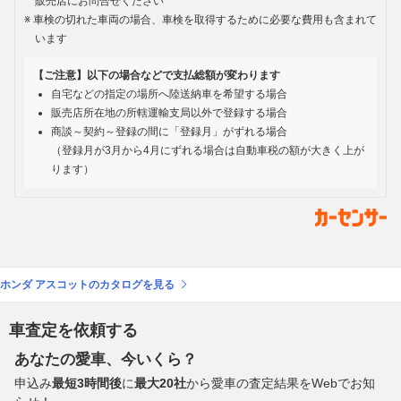
販売店にお問合せください
車検の切れた車両の場合、車検を取得するために必要な費用も含まれて
います
【ご注意】以下の場合などで支払総額が変わります
自宅などの指定の場所へ陸送納車を希望する場合
販売店所在地の所轄運輸支局以外で登録する場合
商談～契約～登録の間に「登録月」がずれる場合
（登録月が3月から4月にずれる場合は自動車税の額が大きく上が
ります）
ホンダ アスコットのカタログを見る
車査定を依頼する
あなたの愛車、今いくら？
申込み
最短3時間後
に
最大20社
から愛車の査定結果をWebでお知