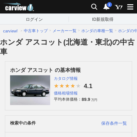
carview!
検索
通知
i
ログイン
ID新規取得
中古車トップ
メーカー一覧
ホンダの車種一覧
ホンダの
carview!
ホンダ アスコット(北海道・東北)の中古
車
ホンダ アスコット の基本情報
カタログ情報
4.1
価格相場情報
89.9
平均本体価格：
万円
検索中の条件
保存条件一覧