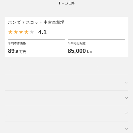
1
〜
1
/
1
件
ホンダ アスコット 中古車相場
4.1
平均本体価格：
平均走行距離：
89
85,000
.9
万円
km