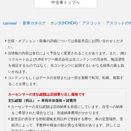
中古車トップへ
新車カタログ
ホンダ(HONDA)
アスコット
アスコットの
carview!
仕様・オプション・装備の詳細については各販売店にお問い合わせくださ
い。
当情報の内容は各社により予告なく変更されることがあります。また、(株)
リクルートおよびLINEヤフー株式会社は当コンテンツの完全性、無誤謬性
を保証するものではなく、当コンテンツに起因するいかなる損害の責も負
いかねます。
コンテンツもしくはデータの全部または一部を無断で転写、転載、複製す
ることを禁じます。
カーセンサーの支払総額は店頭乗り出し価格です
支払総額（税込） ＝ 車両本体価格＋諸費用
カーセンサーの支払総額は店頭納車を前提にしています。自宅への納車
をご希望された場合などは、別途納車費用がかかります
販売店の所在する所轄運輸支局以外で登録する際や、車の定置場所、登
録月によって、手数料や税金の額が異なる場合があります。詳しくは