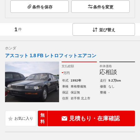
条件を保存
条件を変更
1
件
並び替え
ホンダ
アスコット 1.8 FB レトロフィットエアコン
支払総額
本体価格
-
応相談
万円
年式
1992年
走行
9.2万km
車検
車検整備無
修復
なし
保証
保証無
整備
-
住所
岩手県 北上市
無
見積もり・在庫確認
料