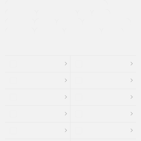
過給機設定モデル（ターボ・スーパーチャージャーなど)
ETC
CDプレーヤー
カーナビゲーション
禁煙車
法定整備付き
保証付き
エアバッグ
ディスチャージドランプ
支払総顔あり
クーポンあり
車両品質評価書付
新着車両