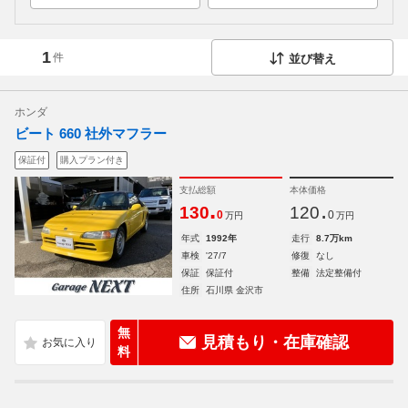
1
件
並び替え
ホンダ
ビート 660 社外マフラー
保証付
購入プラン付き
支払総額
本体価格
.
.
130
120
0
0
万円
万円
年式
1992年
走行
8.7万km
車検
'27/7
修復
なし
保証
保証付
整備
法定整備付
住所
石川県 金沢市
無
見積もり・在庫確認
料