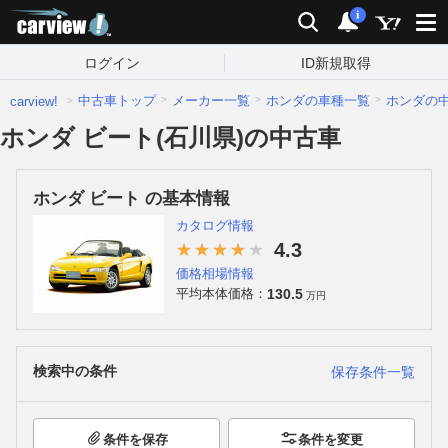
carview!
検索
通知
i
ログイン
ID新規取得
中古車トップ
メーカー一覧
ホンダの車種一覧
ホンダの
carview!
ホンダ ビート(石川県)の中古車
ホンダ ビート の基本情報
カタログ情報
4.3
価格相場情報
130.5
平均本体価格：
万円
検索中の条件
保存条件一覧
条件を保存
条件を変更