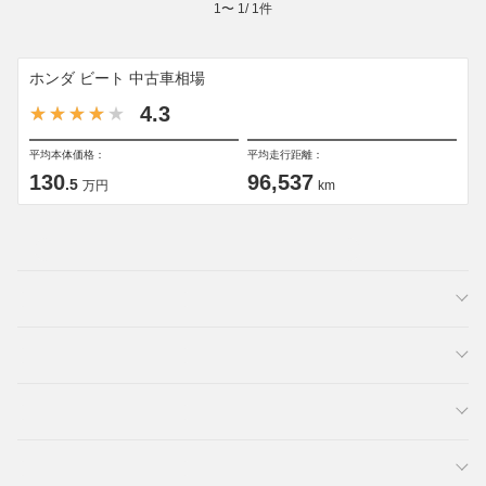
1
〜
1
/
1
件
ホンダ ビート 中古車相場
4.3
平均本体価格：
平均走行距離：
130
96,537
.5
万円
km