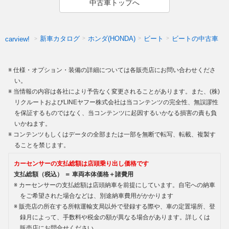
中古車トップへ
新車カタログ
ホンダ(HONDA)
ビート
ビートの中古車
carview!
仕様・オプション・装備の詳細については各販売店にお問い合わせくださ
い。
当情報の内容は各社により予告なく変更されることがあります。また、(株)
リクルートおよびLINEヤフー株式会社は当コンテンツの完全性、無誤謬性
を保証するものではなく、当コンテンツに起因するいかなる損害の責も負
いかねます。
コンテンツもしくはデータの全部または一部を無断で転写、転載、複製す
ることを禁じます。
カーセンサーの支払総額は店頭乗り出し価格です
支払総額（税込） ＝ 車両本体価格＋諸費用
カーセンサーの支払総額は店頭納車を前提にしています。自宅への納車
をご希望された場合などは、別途納車費用がかかります
販売店の所在する所轄運輸支局以外で登録する際や、車の定置場所、登
録月によって、手数料や税金の額が異なる場合があります。詳しくは
販売店にお問合せください