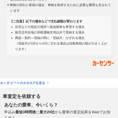
車検の切れた車両の場合、車検を取得するために必要な費用も含まれて
います
【ご注意】以下の場合などで支払総額が変わります
自宅などの指定の場所へ陸送納車を希望する場合
販売店所在地の所轄運輸支局以外で登録する場合
商談～契約～登録の間に「登録月」がずれる場合
（登録月が3月から4月にずれる場合は自動車税の額が大きく上が
ります）
ホンダ ビートのカタログを見る
車査定を依頼する
あなたの愛車、今いくら？
申込み
最短3時間後
に
最大20社
から愛車の査定結果をWebでお知
らせ！