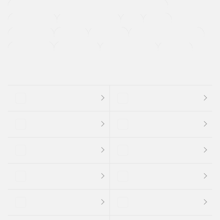
過給機設定モデル（ターボ・スーパーチャージャーなど)
ETC
CDプレーヤー
カーナビゲーション
禁煙車
法定整備付き
保証付き
エアバッグ
ディスチャージドランプ
支払総顔あり
クーポンあり
車両品質評価書付
新着車両