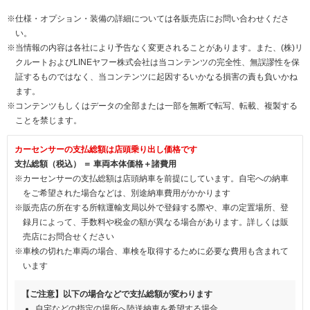
※仕様・オプション・装備の詳細については各販売店にお問い合わせくださ
い。
※当情報の内容は各社により予告なく変更されることがあります。また、(株)リ
クルートおよびLINEヤフー株式会社は当コンテンツの完全性、無誤謬性を保
証するものではなく、当コンテンツに起因するいかなる損害の責も負いかね
ます。
※コンテンツもしくはデータの全部または一部を無断で転写、転載、複製する
ことを禁じます。
カーセンサーの支払総額は店頭乗り出し価格です
支払総額（税込） ＝ 車両本体価格＋諸費用
※カーセンサーの支払総額は店頭納車を前提にしています。自宅への納車
をご希望された場合などは、別途納車費用がかかります
※販売店の所在する所轄運輸支局以外で登録する際や、車の定置場所、登
録月によって、手数料や税金の額が異なる場合があります。詳しくは販
売店にお問合せください
※車検の切れた車両の場合、車検を取得するために必要な費用も含まれて
います
【ご注意】以下の場合などで支払総額が変わります
自宅などの指定の場所へ陸送納車を希望する場合