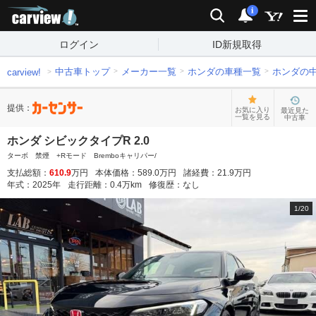
carview!
検索
通知
i
ログイン
ID新規取得
中古車トップ
メーカー一覧
ホンダの車種一覧
ホンダの
carview!
提供：
お気に入り
最近見た
一覧を見る
中古車
ホンダ シビックタイプR 2.0
ターボ 禁煙 +Rモード Bremboキャリパー/
支払総額：
610.9
万円
本体価格：
589.0
万円
諸経費：
21.9
万円
年式：
2025
年
走行距離：
0.4
万km
修復歴：
なし
1
/
20