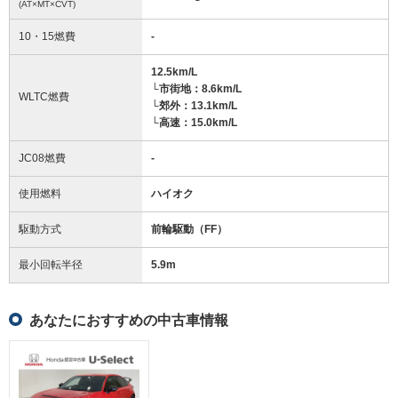
(AT×MT×CVT)
10・15燃費
-
12.5km/L
└市街地：8.6km/L
WLTC燃費
└郊外：13.1km/L
└高速：15.0km/L
JC08燃費
-
使用燃料
ハイオク
駆動方式
前輪駆動（FF）
最小回転半径
5.9
m
あなたにおすすめの中古車情報