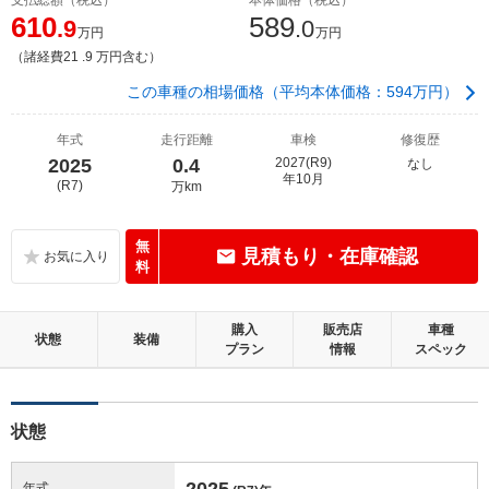
610
589
.9
.0
万円
万円
（諸経費21 .9 万円含む）
この車種の相場価格（平均本体価格：594万円）
年式
走行距離
車検
修復歴
2025
0.4
2027(R9)
なし
年10月
(R7)
万km
無
見積もり・在庫確認
料
購入
販売店
車種
状態
装備
プラン
情報
スペック
状態
2025
年式