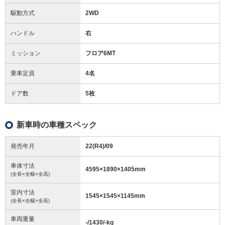
駆動方式
2WD
ハンドル
右
ミッション
フロア6MT
乗車定員
4名
ドア数
5枚
新車時の車種スペック
発売年月
22(R4)/09
車体寸法
4595
×
1890
×
1405
mm
(全長×全幅×全高)
室内寸法
1545
×
1545
×
1145
mm
(全長×全幅×全高)
車両重量
-/1430/-
kg