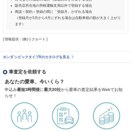
販売店所在地の所轄運輸支局以外で登録する場合
商談～契約～登録の間に「登録月」がずれる場合
（登録月が3月から4月にずれる場合は自動車税の額が大きく上がり
ます）
[ 情報提供：(株)リクルート ]
ホンダ シビックタイプRのカタログを見る
車査定を依頼する
あなたの愛車、今いくら？
申込み
最短3時間後
に
最大20社
から愛車の査定結果をWebでお知
らせ！