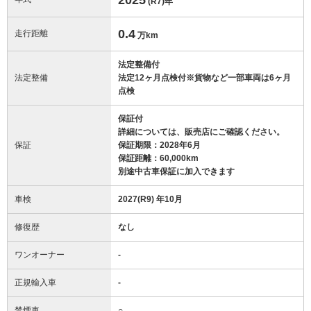
(R7)
年
0.4
走行距離
万km
法定整備付
法定整備
法定12ヶ月点検付※貨物など一部車両は6ヶ月
点検
保証付
詳細については、販売店にご確認ください。
保証
保証期限：2028年6月
保証距離：60,000km
別途中古車保証に加入できます
車検
2027(R9) 年10月
修復歴
なし
ワンオーナー
-
正規輸入車
-
禁煙車
○