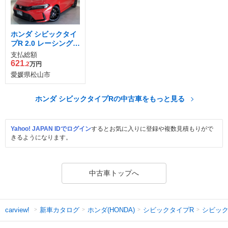
ホンダ シビックタイ
プR 2.0 レーシングブ
ラックパッケージ
支払総額
621
.2
万円
愛媛県松山市
ホンダ シビックタイプRの中古車をもっと見る
Yahoo! JAPAN IDでログイン
するとお気に入りに登録や複数見積もりがで
きるようになります。
中古車トップへ
新車カタログ
ホンダ(HONDA)
シビックタイプR
シビック
carview!