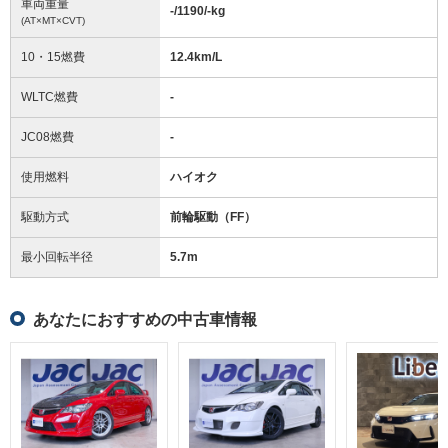
車両重量
-/1190/-
kg
(AT×MT×CVT)
10・15燃費
12.4km/L
WLTC燃費
-
JC08燃費
-
使用燃料
ハイオク
駆動方式
前輪駆動（FF）
最小回転半径
5.7
m
あなたにおすすめの中古車情報