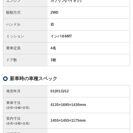
エンジン
ガソリン(ハイオク)
駆動方式
2WD
ハンドル
右
ミッション
インパネ6MT
乗車定員
4名
ドア数
3枚
新車時の車種スペック
発売年月
01(H13)/12
車体寸法
4135
×
1695
×
1430
mm
(全長×全幅×全高)
室内寸法
1455
×
1455
×
1175
mm
(全長×全幅×全高)