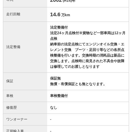
(H14)
年
14.6
走行距離
万km
法定整備付
法定24ヶ月点検付※貨物など一部車両は12ヶ月
点検
納車前の法定点検にてエンジンオイル交換・エ
法定整備
レメント交換 ブーツ・足回り等などの各所点
検整備を行います。交換時期の消耗品は新品に
交換します。点検時に発見された不具合や故障
は修理してのお渡しとなります
保証無
保証
無償・有償保証とも無となります。
車検
車検整備付
修復歴
なし
ワンオーナー
-
正規輸入車
-