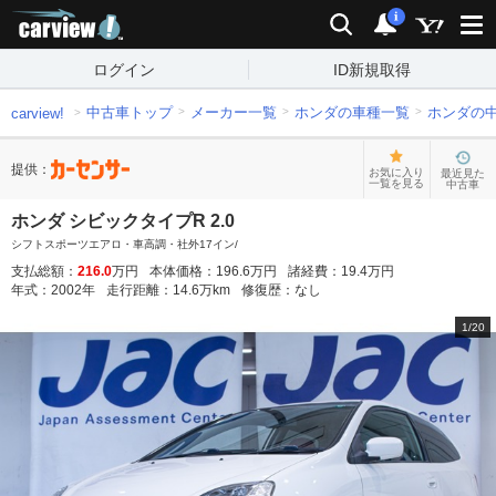
carview!
検索
通知
i
ログイン
ID新規取得
中古車トップ
メーカー一覧
ホンダの車種一覧
ホンダの
carview!
提供：
お気に入り
最近見た
一覧を見る
中古車
ホンダ シビックタイプR 2.0
シフトスポーツエアロ・車高調・社外17イン/
支払総額：
216.0
万円
本体価格：
196.6
万円
諸経費：
19.4
万円
年式：
2002
年
走行距離：
14.6
万km
修復歴：
なし
1
/
20