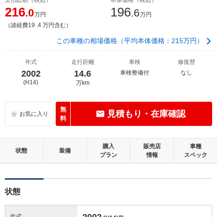
216
196
.0
.6
万円
万円
（諸経費19 .4 万円含む）
この車種の相場価格（平均本体価格：215万円）
年式
走行距離
車検
修復歴
2002
14.6
車検整備付
なし
(H14)
万km
無
見積もり・在庫確認
料
購入
販売店
車種
状態
装備
プラン
情報
スペック
状態
2002
年式