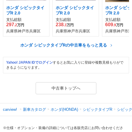
ホンダ シビックタイ
ホンダ シビックタイ
ホンダ シビッ
プR 2.0
プR 2.0
プR 2.0
支払総額
支払総額
支払総額
297
238
609
.2
万円
.3
万円
.9
万円
兵庫県神戸市兵庫区
兵庫県神戸市兵庫区
兵庫県神戸市灘
ホンダ シビックタイプRの中古車をもっと見る
Yahoo! JAPAN IDでログイン
するとお気に入りに登録や複数見積もりがで
きるようになります。
中古車トップへ
新車カタログ
ホンダ(HONDA)
シビックタイプR
シビック
carview!
※仕様・オプション・装備の詳細については各販売店にお問い合わせくださ