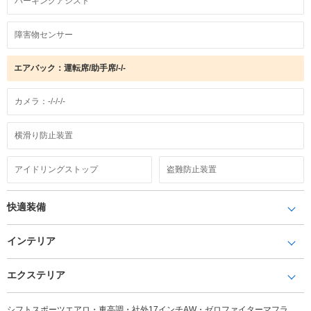
パーキングアシスト
障害物センサー
エアバック：運転席/助手席/-/-
カメラ：-/-/-/-
横滑り防止装置
アイドリングストップ
盗難防止装置
快適装備
インテリア
エクステリア
シフトスポーツエアロ・車高調・社外17インチAW・ゼロファイターマフラ