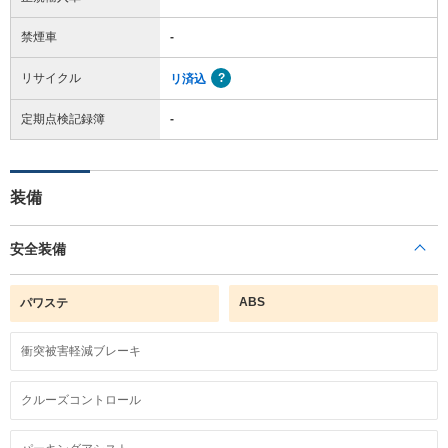
禁煙車
-
リサイクル
リ済込
定期点検記録簿
-
装備
安全装備
ABS
パワステ
衝突被害軽減ブレーキ
クルーズコントロール