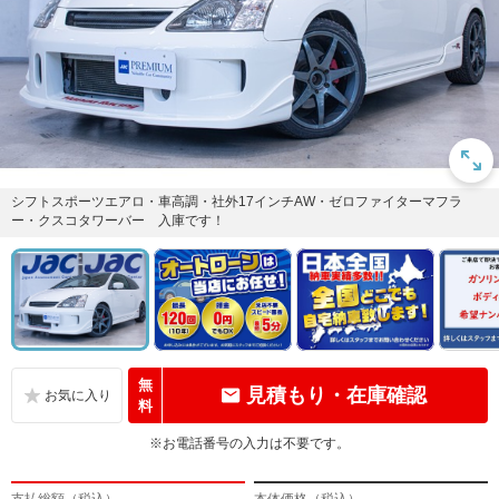
シフトスポーツエアロ・車高調・社外17インチAW・ゼロファイターマフラ
ー・クスコタワーバー 入庫です！
無
見積もり・在庫確認
料
※お電話番号の入力は不要です。
支払総額（税込）
本体価格（税込）