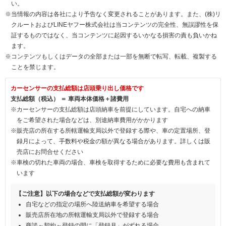
い。
※当情報の内容は各社により予告なく変更されることがあります。また、(株)リ
クルートおよびLINEヤフー株式会社は当コンテンツの完全性、無誤謬性を保
証するものではなく、当コンテンツに起因するいかなる損害の責も負いかね
ます。
※コンテンツもしくはデータの全部または一部を無断で転写、転載、複製する
ことを禁じます。
カーセンサーの支払総額は店頭乗り出し価格です
支払総額（税込） ＝ 車両本体価格＋諸費用
※カーセンサーの支払総額は店頭納車を前提にしています。自宅への納車
をご希望された場合などは、別途納車費用がかかります
※販売店の所在する所轄運輸支局以外で登録する際や、車の定置場所、登
録月によって、手数料や税金の額が異なる場合があります。詳しくは販
売店にお問合せください
※車検の切れた車両の場合、車検を取得するために必要な費用も含まれて
います
【ご注意】以下の場合などで支払総額が変わります
自宅などの指定の場所へ陸送納車を希望する場合
販売店所在地の所轄運輸支局以外で登録する場合
商談～契約～登録の間に「登録月」がずれる場合