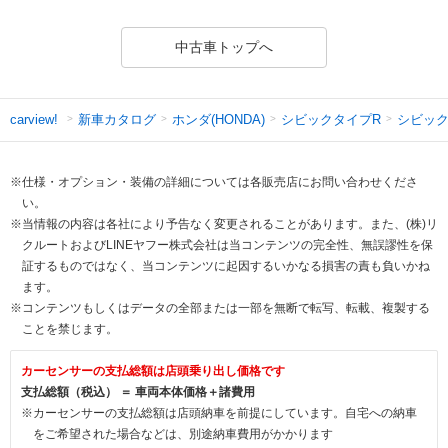
中古車トップへ
新車カタログ
ホンダ(HONDA)
シビックタイプR
シビック
carview!
※仕様・オプション・装備の詳細については各販売店にお問い合わせくださ
い。
※当情報の内容は各社により予告なく変更されることがあります。また、(株)リ
クルートおよびLINEヤフー株式会社は当コンテンツの完全性、無誤謬性を保
証するものではなく、当コンテンツに起因するいかなる損害の責も負いかね
ます。
※コンテンツもしくはデータの全部または一部を無断で転写、転載、複製する
ことを禁じます。
カーセンサーの支払総額は店頭乗り出し価格です
支払総額（税込） ＝ 車両本体価格＋諸費用
※カーセンサーの支払総額は店頭納車を前提にしています。自宅への納車
をご希望された場合などは、別途納車費用がかかります