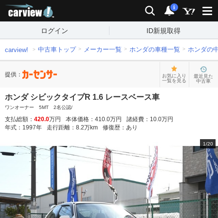
carview!
検索
通知
i
ログイン
ID新規取得
中古車トップ
メーカー一覧
ホンダの車種一覧
ホンダの
carview!
提供：
お気に入り
最近見た
一覧を見る
中古車
ホンダ シビックタイプR 1.6 レースベース車
ワンオーナー 5MT 2名公認/
支払総額：
420.0
万円
本体価格：
410.0
万円
諸経費：
10.0
万円
年式：
1997
年
走行距離：
8.2
万km
修復歴：
あり
1
/
20