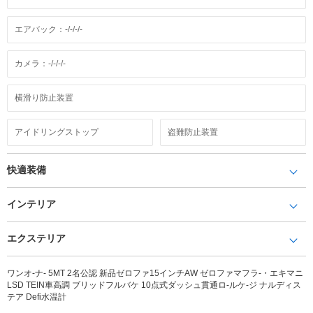
エアバック：-/-/-/-
カメラ：-/-/-/-
横滑り防止装置
アイドリングストップ
盗難防止装置
快適装備
インテリア
エクステリア
ワンオ-ナ- 5MT 2名公認 新品ゼロファ15インチAW ゼロファマフラ-・エキマニ
LSD TEIN車高調 ブリッドフルバケ 10点式ダッシュ貫通ロ-ルケ-ジ ナルディス
テア Defi水温計