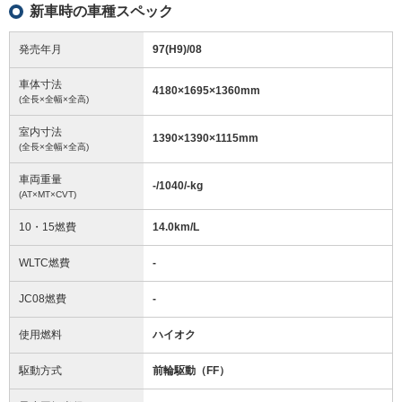
新車時の車種スペック
発売年月
97(H9)/08
車体寸法
4180
×
1695
×
1360
mm
(全長×全幅×全高)
室内寸法
1390
×
1390
×
1115
mm
(全長×全幅×全高)
車両重量
-/1040/-
kg
(AT×MT×CVT)
10・15燃費
14.0km/L
WLTC燃費
-
JC08燃費
-
使用燃料
ハイオク
駆動方式
前輪駆動（FF）