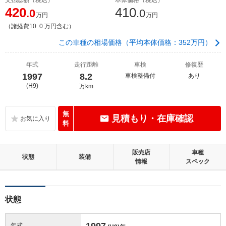
420
410
.0
.0
万円
万円
（諸経費10 .0 万円含む）
この車種の相場価格（平均本体価格：352万円）
年式
走行距離
車検
修復歴
1997
8.2
車検整備付
あり
(H9)
万km
無
見積もり・在庫確認
料
販売店
車種
状態
装備
情報
スペック
状態
1997
年式