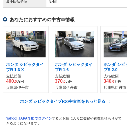
最小回転半径
5.4
m
あなたにおすすめの中古車情報
ホンダ シビックタイ
ホンダ シビックタイ
ホンダ シビッ
プR 1.6 X
プR 1.6
プR 2.0
支払総額
支払総額
支払総額
400
370
340
.0
万円
.0
万円
.0
万円
兵庫県伊丹市
兵庫県伊丹市
兵庫県伊丹市
ホンダ シビックタイプRの中古車をもっと見る
Yahoo! JAPAN IDでログイン
するとお気に入りに登録や複数見積もりがで
きるようになります。