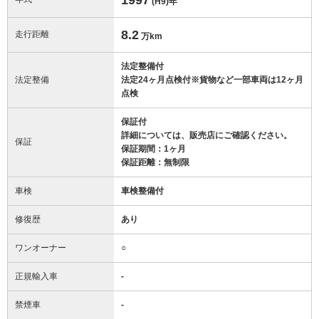
(H9)
年
8.2
走行距離
万km
法定整備付
法定整備
法定24ヶ月点検付※貨物など一部車両は12ヶ月
点検
保証付
詳細については、販売店にご確認ください。
保証
保証期間：1ヶ月
保証距離：無制限
車検
車検整備付
修復歴
あり
ワンオーナー
○
正規輸入車
-
禁煙車
-