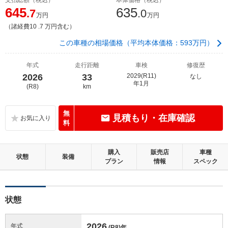
645
635
.7
.0
万円
万円
（諸経費10 .7 万円含む）
この車種の相場価格（平均本体価格：593万円）
年式
走行距離
車検
修復歴
2026
33
2029(R11)
なし
年1月
(R8)
km
無
見積もり・在庫確認
料
購入
販売店
車種
状態
装備
プラン
情報
スペック
状態
2026
年式
(R8)
年