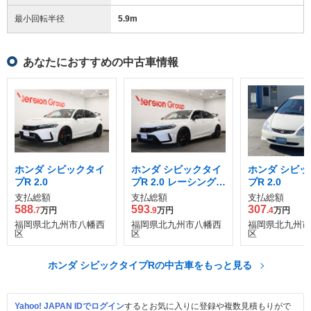
最小回転半径
5.9
m
あなたにおすすめの中古車情報
ホンダ シビックタイ
ホンダ シビックタイ
ホンダ シビッ
プR 2.0
プR 2.0 レーシングブ
プR 2.0
ラックパッケージ
支払総額
支払総額
支払総額
588
593
307
.7
万円
.9
万円
.4
万円
福岡県北九州市八幡西
福岡県北九州市八幡西
福岡県北九州市
区
区
区
ホンダ シビックタイプRの中古車をもっと見る
Yahoo! JAPAN IDでログイン
するとお気に入りに登録や複数見積もりがで