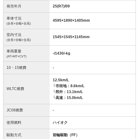
発売年月
25(R7)/09
車体寸法
4595
×
1890
×
1405
mm
(全長×全幅×全高)
室内寸法
1545
×
1545
×
1145
mm
(全長×全幅×全高)
車両重量
-/1430/-
kg
(AT×MT×CVT)
10・15燃費
-
12.5km/L
└市街地：8.6km/L
WLTC燃費
└郊外：13.1km/L
└高速：15.0km/L
JC08燃費
-
使用燃料
ハイオク
駆動方式
前輪駆動（FF）