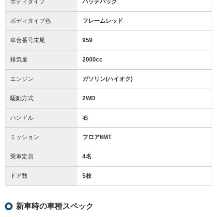
ボディタイプ
ハッチバック
ボディタイプ色
フレームレッド
車台番号末尾
959
排気量
2000cc
エンジン
ガソリン(ハイオク)
駆動方式
2WD
ハンドル
右
ミッション
フロア6MT
乗車定員
4名
ドア数
5枚
新車時の車種スペック