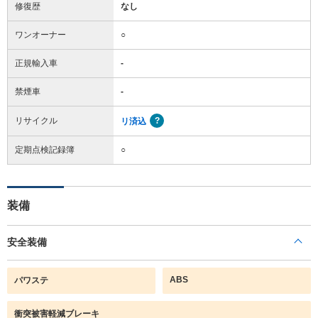
修復歴
なし
ワンオーナー
○
正規輸入車
-
禁煙車
-
リサイクル
リ済込
定期点検記録簿
○
装備
安全装備
ABS
パワステ
衝突被害軽減ブレーキ