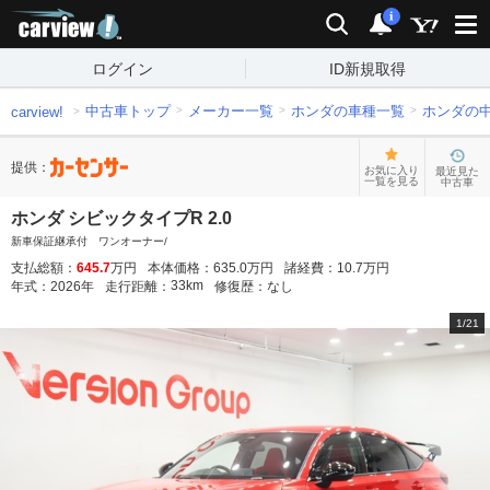
carview!
検索
通知
i
ログイン
ID新規取得
中古車トップ
メーカー一覧
ホンダの車種一覧
ホンダの
carview!
提供：
お気に入り
最近見た
一覧を見る
中古車
ホンダ シビックタイプR 2.0
新車保証継承付 ワンオーナー/
支払総額：
645.7
万円
本体価格：
635.0
万円
諸経費：
10.7
万円
33
km
年式：
2026
年
走行距離：
修復歴：
なし
1
/
21