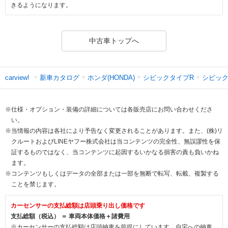
きるようになります。
中古車トップへ
新車カタログ
ホンダ(HONDA)
シビックタイプR
シビック
carview!
※仕様・オプション・装備の詳細については各販売店にお問い合わせくださ
い。
※当情報の内容は各社により予告なく変更されることがあります。また、(株)リ
クルートおよびLINEヤフー株式会社は当コンテンツの完全性、無誤謬性を保
証するものではなく、当コンテンツに起因するいかなる損害の責も負いかね
ます。
※コンテンツもしくはデータの全部または一部を無断で転写、転載、複製する
ことを禁じます。
カーセンサーの支払総額は店頭乗り出し価格です
支払総額（税込） ＝ 車両本体価格＋諸費用
※カーセンサーの支払総額は店頭納車を前提にしています。自宅への納車