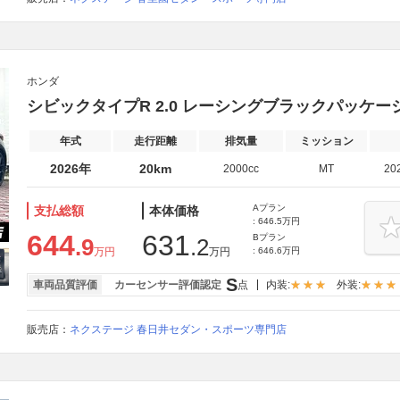
ホンダ
シビックタイプR 2.0 レーシングブラックパッケー
年式
走行距離
排気量
ミッション
2026年
20km
2000cc
MT
20
Aプラン
支払総額
本体価格
: 646.5万円
644
631
Bプラン
.9
.2
万円
万円
: 646.6万円
S
車両品質評価
カーセンサー評価認定
点
内装:
外装:
販売店：
ネクステージ 春日井セダン・スポーツ専門店