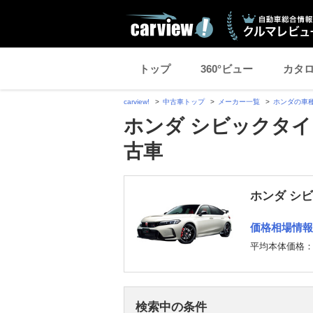
トップ
360°ビュー
カタ
carview!
中古車トップ
メーカー一覧
ホンダの車
ホンダ シビックタイ
古車
ホンダ シ
価格相場情報
平均本体価格
検索中の条件