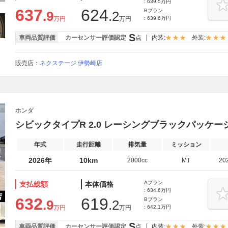
: 639.5万円
637
624
Bプラン
.9
.2
万円
万円
: 639.6万円
S
車両品質評価
カーセンサー評価認定
点
内装:
外装:
販売店：
ネクステージ 伊勢崎店
ホンダ
シビックタイプR 2.0 レーシングブラックパッケー
年式
走行距離
排気量
ミッション
2026年
10km
2000cc
MT
20
Aプラン
支払総額
本体価格
: 634.6万円
632
619
Bプラン
.9
.2
万円
万円
: 642.1万円
S
車両品質評価
カーセンサー評価認定
点
内装:
外装: