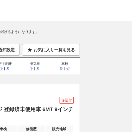
継げるようになります。
通知設定
お気に入り一覧を見る
走行距離
排気量
車検
少
多
少
多
長
短
保証付
 登録済未使用車 6MT 9インチ
車検
修復歴
販売地域