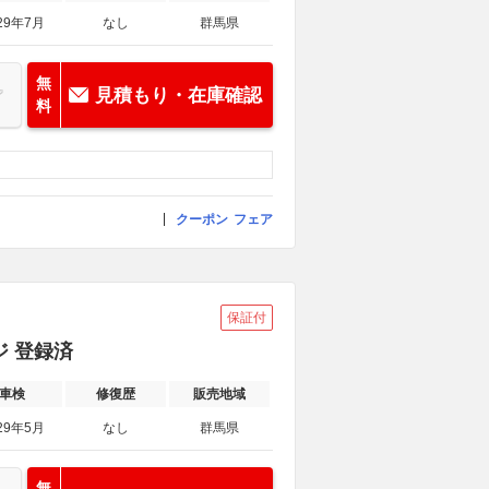
29年7月
なし
群馬県
無
見積もり・在庫確認
料
クーポン
フェア
保証付
ジ 登録済
車検
修復歴
販売地域
29年5月
なし
群馬県
無