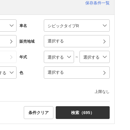
保存条件一覧
車名
選択する
販売地域
～
年式
選択する
色
上限なし
条件クリア
検索（
695
）