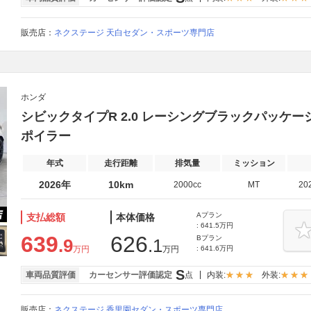
販売店：
ネクステージ 天白セダン・スポーツ専門店
ホンダ
シビックタイプR 2.0 レーシングブラックパッケー
ポイラー
年式
走行距離
排気量
ミッション
2026年
10km
2000cc
MT
20
Aプラン
支払総額
本体価格
: 641.5万円
639
626
Bプラン
.9
.1
万円
万円
: 641.6万円
S
車両品質評価
カーセンサー評価認定
点
内装:
外装:
販売店：
ネクステージ 香里園セダン・スポーツ専門店