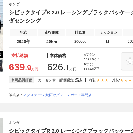
ホンダ
シビックタイプR 2.0 レーシングブラックパッケー
ダセンシング
年式
走行距離
排気量
ミッション
2026年
20km
2000cc
MT
20
Aプラン
支払総額
本体価格
: 641.5万円
639
626
Bプラン
.9
.1
万円
万円
: 641.6万円
S
車両品質評価
カーセンサー評価認定
点
内装:
外装:
販売店：
ネクステージ 箕面セダン・スポーツ専門店
ホンダ
シビックタイプR 2.0 レーシングブラックパッケー