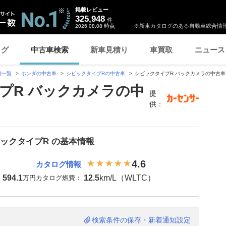
掲載レビュー
325,948
件
時点
※新車カタログのある自動車総合情報
2026.08.08
ログ
中古車検索
新車見積り
車買取
ニュース
種一覧
ホンダの中古車
シビックタイプRの中古車
シビックタイプR バックカメラの中古車
プR バックカメラの中
提
供：
ビックタイプR の基本情報
4.6
カタログ情報
594.1
12.5
km/L（WLTC）
：
万円
カタログ燃費：
検索条件の保存・新着通知設定