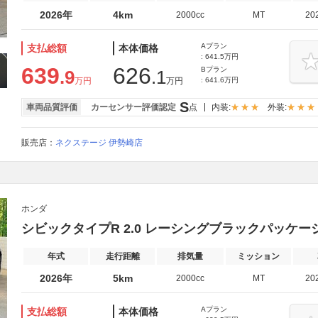
2026年
4km
2000cc
MT
20
Aプラン
支払総額
本体価格
: 641.5万円
639
626
Bプラン
.9
.1
万円
万円
: 641.6万円
S
車両品質評価
カーセンサー評価認定
点
内装:
外装:
販売店：
ネクステージ 伊勢崎店
ホンダ
シビックタイプR 2.0 レーシングブラックパッケー
年式
走行距離
排気量
ミッション
2026年
5km
2000cc
MT
20
Aプラン
支払総額
本体価格