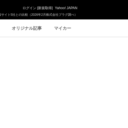
ログイン
[
新規取得
]
Yahoo! JAPAN
サイト5社との比較（2026年2月株式会社プラグ調べ）
オリジナル記事
マイカー