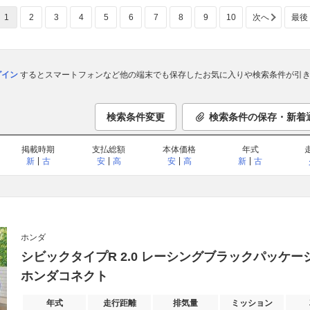
1
2
3
4
5
6
7
8
9
10
次へ
最後
ログイン
するとスマートフォンなど他の端末でも保存したお気に入りや検索条件が引き
検索条件変更
検索条件の保存・新着
掲載時期
支払総額
本体価格
年式
新
古
安
高
安
高
新
古
ホンダ
シビックタイプR 2.0 レーシングブラックパッケージ
ホンダコネクト
年式
走行距離
排気量
ミッション