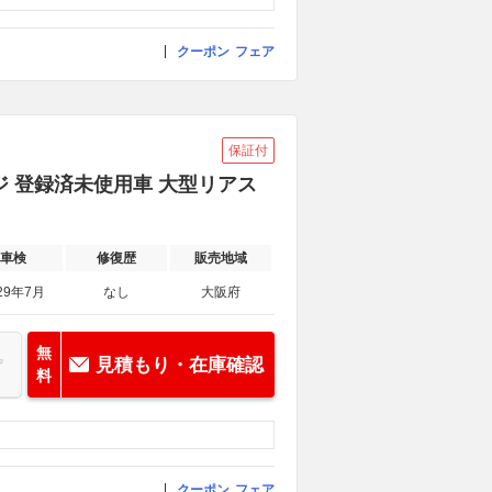
クーポン
フェア
保証付
ジ 登録済未使用車 大型リアス
車検
修復歴
販売地域
29年7月
なし
大阪府
無
見積もり・在庫確認
料
クーポン
フェア