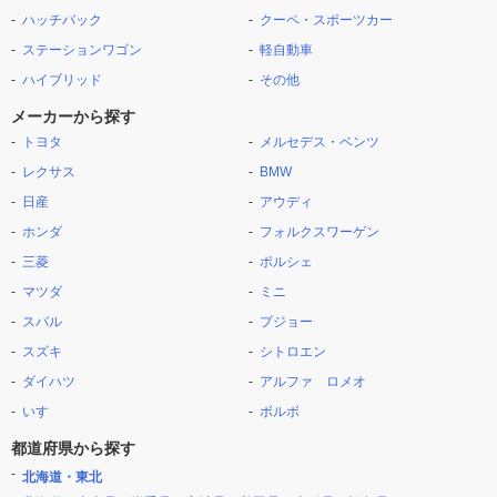
ハッチバック
クーペ・スポーツカー
ステーションワゴン
軽自動車
ハイブリッド
その他
メーカーから探す
トヨタ
メルセデス・ベンツ
レクサス
BMW
日産
アウディ
ホンダ
フォルクスワーゲン
三菱
ポルシェ
マツダ
ミニ
スバル
プジョー
スズキ
シトロエン
ダイハツ
アルファ ロメオ
いすゞ
ボルボ
都道府県から探す
北海道・東北