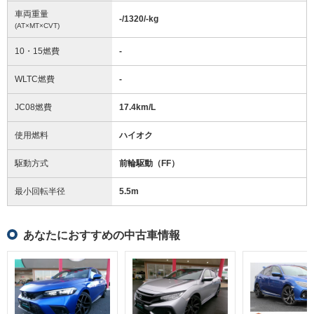
車両重量
-/1320/-
kg
(AT×MT×CVT)
10・15燃費
-
WLTC燃費
-
JC08燃費
17.4km/L
使用燃料
ハイオク
駆動方式
前輪駆動（FF）
最小回転半径
5.5
m
あなたにおすすめの中古車情報