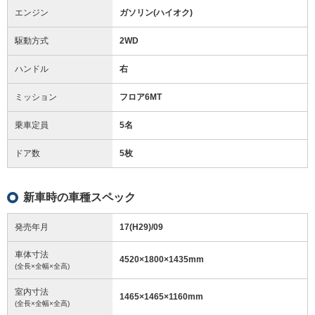
エンジン
ガソリン(ハイオク)
駆動方式
2WD
ハンドル
右
ミッション
フロア6MT
乗車定員
5名
ドア数
5枚
新車時の車種スペック
発売年月
17(H29)/09
車体寸法
4520
×
1800
×
1435
mm
(全長×全幅×全高)
室内寸法
1465
×
1465
×
1160
mm
(全長×全幅×全高)