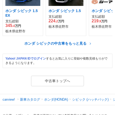
ホンダ シビック 1.5
ホンダ シビック 1.5
ホンダ シビック
EX
支払総額
支払総額
224
219
支払総額
.2
万円
.9
万円
345
.4
万円
栃木県佐野市
栃木県佐野市
栃木県佐野市
ホンダ シビックの中古車をもっと見る
Yahoo! JAPAN IDでログイン
するとお気に入りに登録や複数見積もりがで
きるようになります。
中古車トップへ
新車カタログ
ホンダ(HONDA)
シビック (ハッチバック)
carview!