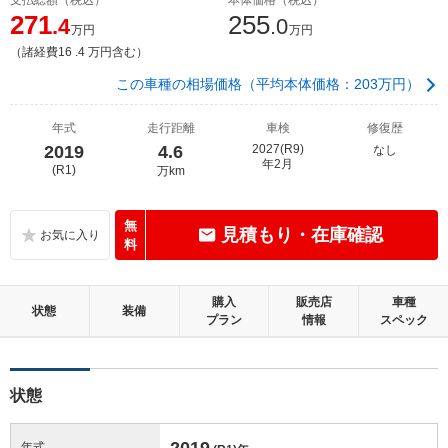
271
255
.4
.0
万円
万円
（諸経費16 .4 万円含む）
この車種の相場価格（平均本体価格：203万円）
年式
走行距離
車検
修復歴
2019
4.6
2027(R9)
なし
年2月
(R1)
万km
無
見積もり・在庫確認
料
購入
販売店
車種
状態
装備
プラン
情報
スペック
状態
2019
年式