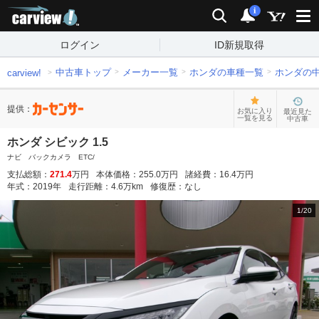
carview!
検索
通知
i
ログイン
ID新規取得
中古車トップ
メーカー一覧
ホンダの車種一覧
ホンダの
carview!
提供：
お気に入り
最近見た
一覧を見る
中古車
ホンダ シビック 1.5
ナビ バックカメラ ETC/
支払総額：
271.4
万円
本体価格：
255.0
万円
諸経費：
16.4
万円
年式：
2019
年
走行距離：
4.6
万km
修復歴：
なし
1
/
20