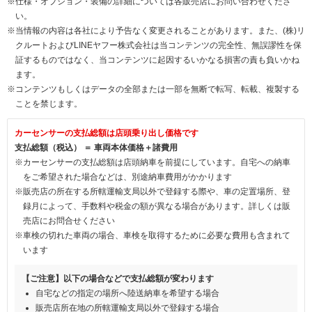
※仕様・オプション・装備の詳細については各販売店にお問い合わせくださ
い。
※当情報の内容は各社により予告なく変更されることがあります。また、(株)リ
クルートおよびLINEヤフー株式会社は当コンテンツの完全性、無誤謬性を保
証するものではなく、当コンテンツに起因するいかなる損害の責も負いかね
ます。
※コンテンツもしくはデータの全部または一部を無断で転写、転載、複製する
ことを禁じます。
カーセンサーの支払総額は店頭乗り出し価格です
支払総額（税込） ＝ 車両本体価格＋諸費用
※カーセンサーの支払総額は店頭納車を前提にしています。自宅への納車
をご希望された場合などは、別途納車費用がかかります
※販売店の所在する所轄運輸支局以外で登録する際や、車の定置場所、登
録月によって、手数料や税金の額が異なる場合があります。詳しくは販
売店にお問合せください
※車検の切れた車両の場合、車検を取得するために必要な費用も含まれて
います
【ご注意】以下の場合などで支払総額が変わります
自宅などの指定の場所へ陸送納車を希望する場合
販売店所在地の所轄運輸支局以外で登録する場合