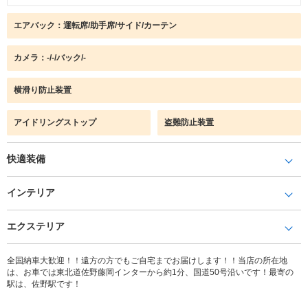
エアバック：運転席/助手席/サイド/カーテン
カメラ：-/-/バック/-
横滑り防止装置
アイドリングストップ
盗難防止装置
快適装備
インテリア
エクステリア
全国納車大歓迎！！遠方の方でもご自宅までお届けします！！当店の所在地
は、お車では東北道佐野藤岡インターから約1分、国道50号沿いです！最寄の
駅は、佐野駅です！