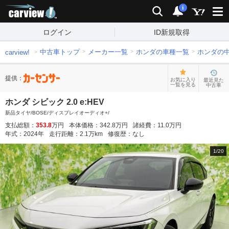
carview!
検索
通知
i
ログイン
ID新規取得
中古車トップ
メーカー一覧
ホンダの車種一覧
ホンダの
carview!
提供：
お気に入り
最近見た
一覧を見る
中古車
ホンダ シビック 2.0 e:HEV
新品タイヤ/BOSE/ディスプレイオーディオ+/
支払総額：
353.8
万円
本体価格：
342.8
万円
諸経費：
11.0
万円
年式：
2024
年
走行距離：
2.1
万km
修復歴：
なし
1
/
20