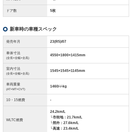
ドア数
5枚
新車時の車種スペック
発売年月
23(R5)/07
車体寸法
4550
×
1800
×
1415
mm
(全長×全幅×全高)
室内寸法
1545
×
1545
×
1145
mm
(全長×全幅×全高)
車両重量
1460/-/-
kg
(AT×MT×CVT)
10・15燃費
-
24.2km/L
└市街地：21.7km/L
WLTC燃費
└郊外：27.6km/L
└高速：23.4km/L