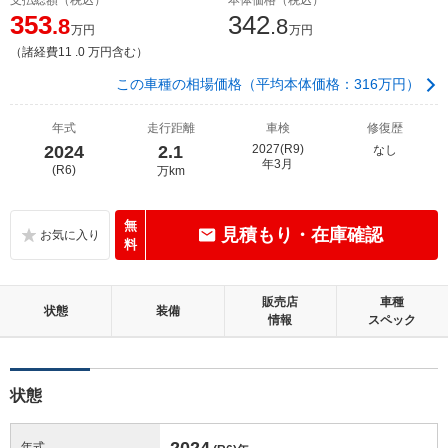
353
342
.8
.8
万円
万円
（諸経費11 .0 万円含む）
この車種の相場価格（平均本体価格：316万円）
年式
走行距離
車検
修復歴
2024
2.1
2027(R9)
なし
年3月
(R6)
万km
無
見積もり・在庫確認
料
販売店
車種
状態
装備
情報
スペック
状態
2024
年式