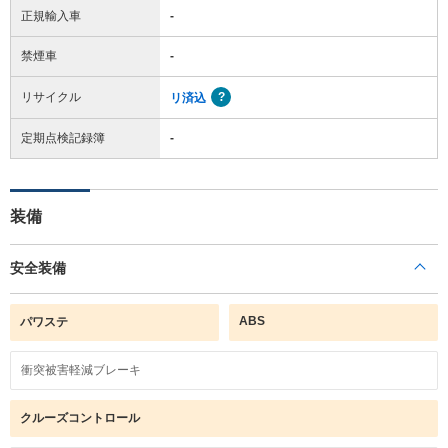
正規輸入車
-
禁煙車
-
リサイクル
リ済込
定期点検記録簿
-
装備
安全装備
ABS
パワステ
衝突被害軽減ブレーキ
クルーズコントロール