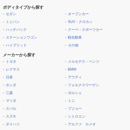
ボディタイプから探す
セダン
オープンカー
ミニバン
SUV・クロカン
ハッチバック
クーペ・スポーツカー
ステーションワゴン
軽自動車
ハイブリッド
その他
メーカーから探す
トヨタ
メルセデス・ベンツ
レクサス
BMW
日産
アウディ
ホンダ
フォルクスワーゲン
三菱
ポルシェ
マツダ
ミニ
スバル
プジョー
スズキ
シトロエン
ダイハツ
アルファ ロメオ