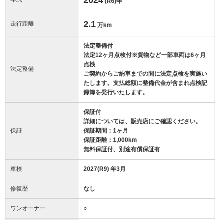
(R6)
年
2.1
走行距離
万km
法定整備付
法定12ヶ月点検付※貨物など一部車両は6ヶ月
点検
法定整備
ご契約からご納車までの間に法定点検を実施い
たします。支払総額に整備代金が含まれ点検記
録簿を発行いたします。
保証付
詳細については、販売店にご確認ください。
保証
保証期間：1ヶ月
保証距離：1,000km
無料保証付、別途有償保証有
車検
2027(R9) 年3月
修復歴
なし
ワンオーナー
○