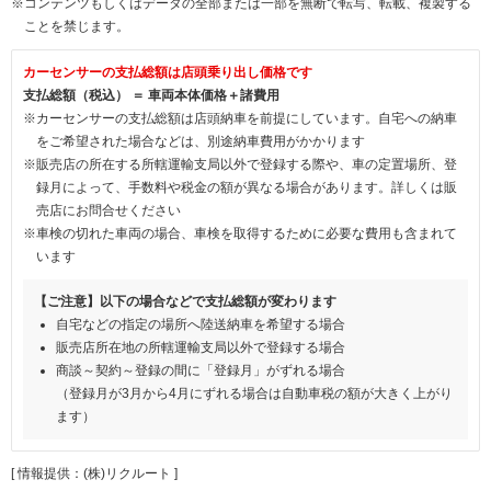
※コンテンツもしくはデータの全部または一部を無断で転写、転載、複製する
ことを禁じます。
カーセンサーの支払総額は店頭乗り出し価格です
支払総額（税込） ＝ 車両本体価格＋諸費用
※カーセンサーの支払総額は店頭納車を前提にしています。自宅への納車
をご希望された場合などは、別途納車費用がかかります
※販売店の所在する所轄運輸支局以外で登録する際や、車の定置場所、登
録月によって、手数料や税金の額が異なる場合があります。詳しくは販
売店にお問合せください
※車検の切れた車両の場合、車検を取得するために必要な費用も含まれて
います
【ご注意】以下の場合などで支払総額が変わります
自宅などの指定の場所へ陸送納車を希望する場合
販売店所在地の所轄運輸支局以外で登録する場合
商談～契約～登録の間に「登録月」がずれる場合
（登録月が3月から4月にずれる場合は自動車税の額が大きく上がり
ます）
[ 情報提供：(株)リクルート ]