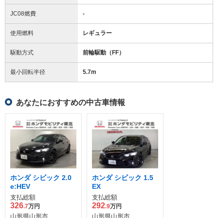
JC08燃費
-
使用燃料
レギュラー
駆動方式
前輪駆動（FF）
最小回転半径
5.7
m
あなたにおすすめの中古車情報
ホンダ シビック 2.0
ホンダ シビック 1.5
e:HEV
EX
支払総額
支払総額
326
292
.7
万円
.9
万円
山形県山形市
山形県山形市