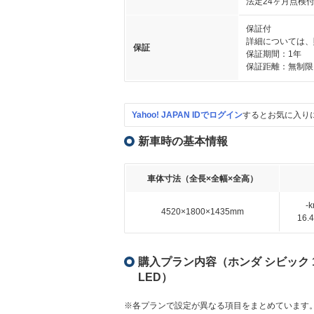
法定24ヶ月点検
保証付
詳細については、
保証
保証期間：1年
保証距離：無制限
Yahoo! JAPAN IDでログイン
するとお気に入り
新車時の基本情報
車体寸法（全長×全幅×全高）
-
4520×1800×1435mm
16
購入プラン内容（ホンダ シビック 1.5
LED）
※各プランで設定が異なる項目をまとめています