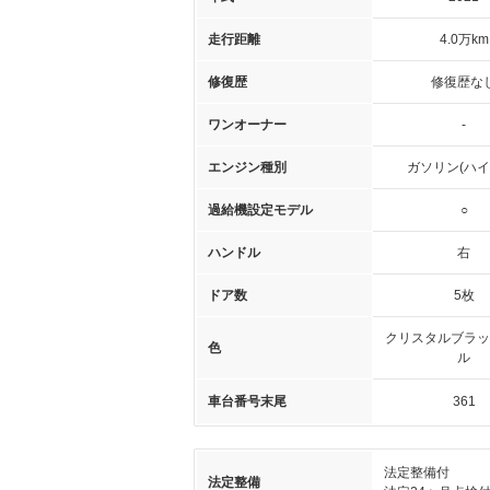
走行距離
4.0万km
修復歴
修復歴な
ワンオーナー
-
エンジン種別
ガソリン(ハイ
過給機設定モデル
○
ハンドル
右
ドア数
5枚
クリスタルブラッ
色
ル
車台番号末尾
361
法定整備付
法定整備