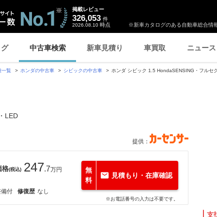
掲載レビュー
326,053
件
時点
※新車カタログのある自動車総合情報
2026.08.10
ログ
中古車検索
新車見積り
車買取
ニュース
種一覧
ホンダの中古車
シビックの中古車
ホンダ シビック 1.5 HondaSENSING・フルセグ
・LED
提供：
247
価格
.7
万円
無
(税込)
見積もり・在庫確認
料
整備付
修復歴
なし
※お電話番号の入力は不要です。
支