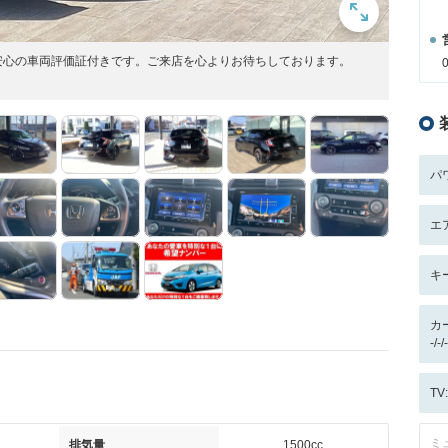
安心の車両評価証付きです。ご来店を心よりお待ちしております。
パ
エ
キ
カ
-/
T
ミ
排気量
1500cc