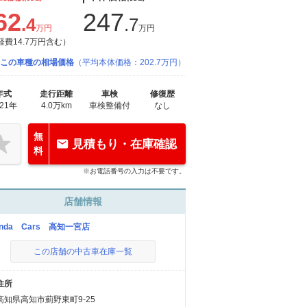
62
247
.4
.7
万円
万円
経費14.7万円含む）
この車種の相場価格
（平均本体価格：202.7万円）
年式
走行距離
車検
修復歴
021年
4.0万km
車検整備付
なし
無
見積もり・在庫確認
料
※お電話番号の入力は不要です。
店舗情報
onda Cars 高知一宮店
この店舗の中古車在庫一覧
住所
高知県高知市薊野東町9-25