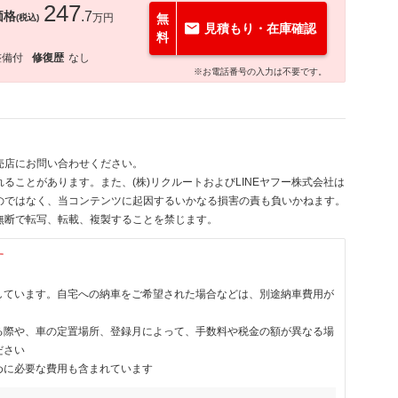
247
価格
.7
万円
無
(税込)
見積もり・在庫確認
料
整備付
修復歴
なし
※お電話番号の入力は不要です。
売店にお問い合わせください。
ることがあります。また、(株)リクルートおよびLINEヤフー株式会社は
のではなく、当コンテンツに起因するいかなる損害の責も負いかねます。
無断で転写、転載、複製することを禁じます。
す
しています。自宅への納車をご希望された場合などは、別途納車費用が
る際や、車の定置場所、登録月によって、手数料や税金の額が異なる場
ださい
めに必要な費用も含まれています