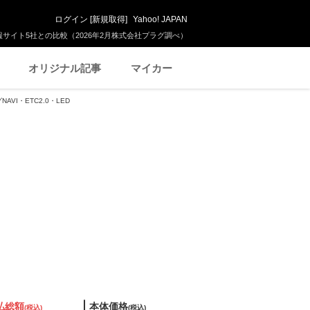
ログイン
[
新規取得
]
Yahoo! JAPAN
サイト5社との比較（2026年2月株式会社プラグ調べ）
オリジナル記事
マイカー
NAVI・ETC2.0・LED
払総額
本体価格
(税込)
(税込)