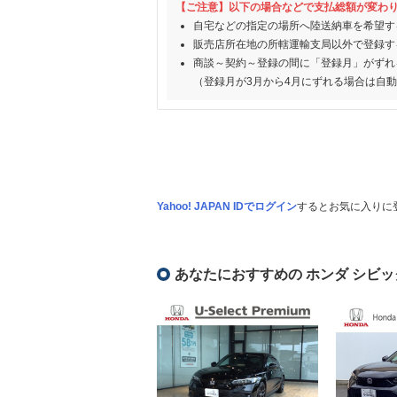
【ご注意】以下の場合などで支払総額が変わ
自宅などの指定の場所へ陸送納車を希望す
販売店所在地の所轄運輸支局以外で登録す
商談～契約～登録の間に「登録月」がずれ
（登録月が3月から4月にずれる場合は自
Yahoo! JAPAN IDでログイン
するとお気に入りに
あなたにおすすめの ホンダ シビッ