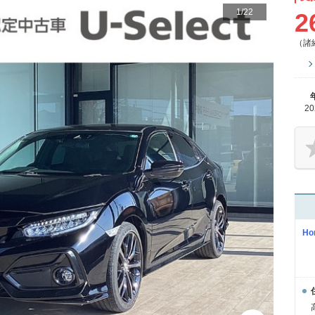
1
/
22
2
（諸
2
H