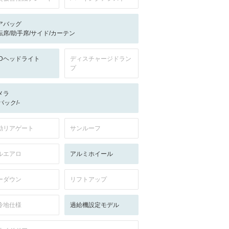
アバッグ
転席/助手席/サイド/カーテン
EDヘッドライト
ディスチャージドラン
プ
メラ
-/バック/-
動リアゲート
サンルーフ
ルエアロ
アルミホイール
ーダウン
リフトアップ
冷地仕様
過給機設定モデル