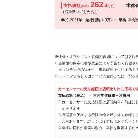
262
支払総額
.4
本体
万円
(税込)
（諸経費14.7万円含む）
年式
2021年
走行距離
4.0万km
車検
車検
※仕様・オプション・装備の詳細については各販
※当情報の内容は各販売店により予告なく変更され
当コンテンツの完全性、無誤謬性を保証するも
※コンテンツもしくはデータの全部または一部を
カーセンサーの支払総額は店頭乗り出し価格で
支払総額（税込） ＝ 車両本体価格＋諸費用
※カーセンサーの支払総額は店頭納車を前提に
かかります
※販売店の所在する所轄運輸支局以外で登録す
合があります。詳しくは販売店にお問合せく
※車検の切れた車両の場合、車検を取得するた