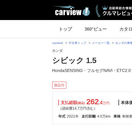
トップ
360°ビュー
カタ
carview!
中古車トップ
メーカー一覧
ホンダの車
ホンダ
シビック 1.5
HondaSENSING・フルセグNAVI・ETC2.0
保証付
262
支払総額
.4
本体
万円
(税込)
（諸経費14.7万円含む）
年式
2021年
走行距離
4.0万km
車検
車検