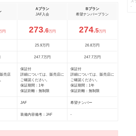
ス
-
Aプラン
Bプラン
ン
JAF入会
希望ナンバープラン
273
274
.6
.5
万円
万円
万円
25
.9
万円
26
.8
万円
円
247
.7
万円
247
.7
万円
保証付
保証付
販売店
詳細については、販売店に
詳細については、販売店に
。
ご確認ください。
ご確認ください。
保証期間：1年
保証期間：1年
保証距離：無制限
保証距離：無制限
JAF
希望ナンバー
装備内容備考：JAF
-