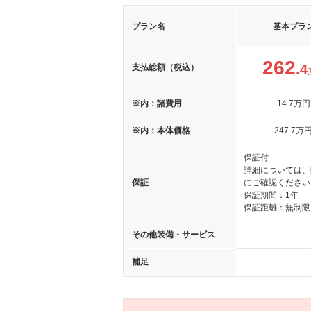
プラン名
基本プラ
262
.4
支払総額（税込）
※内：諸費用
14
.7
万円
※内：本体価格
247
.7
万
保証付
詳細については、
保証
にご確認ください
保証期間：1年
保証距離：無制限
その他装備・サービス
-
補足
-