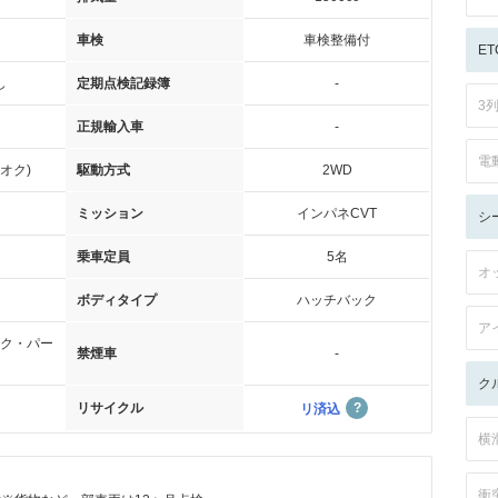
車検
車検整備付
ET
し
定期点検記録簿
-
3
正規輸入車
-
電
オク)
駆動方式
2WD
ミッション
インパネCVT
シ
乗車定員
5名
オ
ボディタイプ
ハッチバック
ア
ク・パー
禁煙車
-
ク
リサイクル
リ済込
横
衝