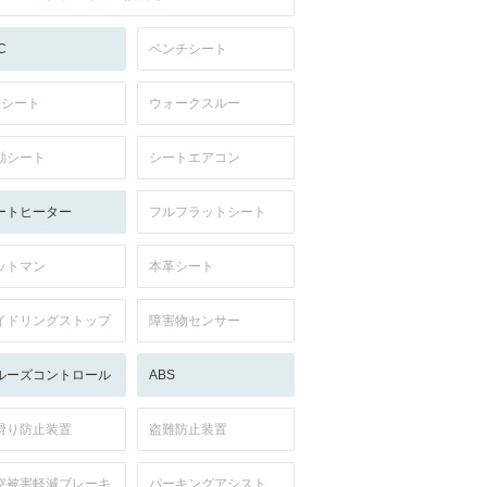
C
ベンチシート
列シート
ウォークスルー
動シート
シートエアコン
ートヒーター
フルフラットシート
ットマン
本革シート
イドリングストップ
障害物センサー
ルーズコントロール
ABS
滑り防止装置
盗難防止装置
突被害軽減ブレーキ
パーキングアシスト