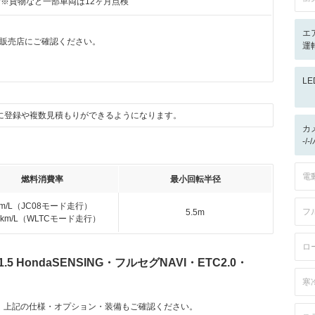
付※貨物など一部車両は12ヶ月点検
エ
販売店にご確認ください。
運
L
に登録や複数見積もりができるようになります。
カ
-/
電
燃料消費率
最小回転半径
km/L（JC08モード走行）
フ
5.5m
.4km/L（WLTCモード走行）
ロ
 HondaSENSING・フルセグNAVI・ETC2.0・
寒
。上記の仕様・オプション・装備もご確認ください。