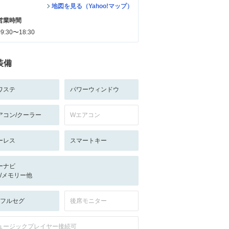
地図を見る（Yahoo!マップ）
営業時間
09:30〜18:30
装備
ワステ
パワーウィンドウ
アコン/クーラー
Wエアコン
ーレス
スマートキー
ーナビ
-/-/メモリー他
V:フルセグ
後席モニター
ュージックプレイヤー接続可