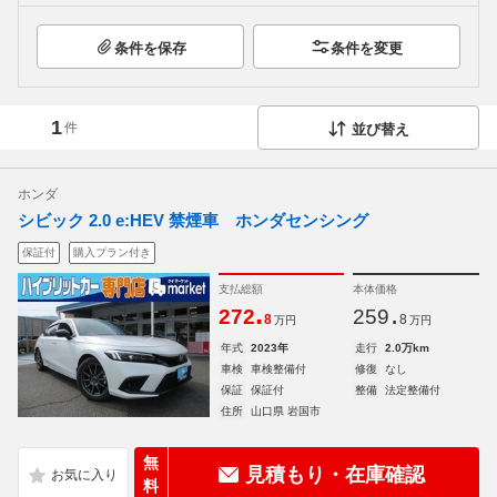
条件を保存
条件を変更
1
件
並び替え
ホンダ
シビック 2.0 e:HEV 禁煙車 ホンダセンシング
保証付
購入プラン付き
支払総額
本体価格
.
.
272
259
8
8
万円
万円
年式
2023年
走行
2.0万km
車検
車検整備付
修復
なし
保証
保証付
整備
法定整備付
住所
山口県 岩国市
無
見積もり・在庫確認
料