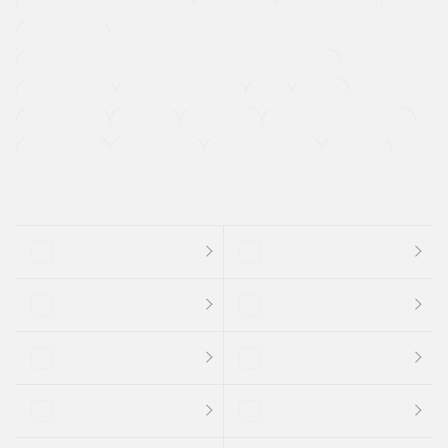
メーカー系販売店取り扱い車
修復歴無し
アルミホイール
寒冷地仕様車
過給機設定モデル（ターボ・スーパーチャージャーなど)
ETC
CDプレーヤー
カーナビゲーション
禁煙車
法定整備付き
保証付き
エアバッグ
ディスチャージドランプ
支払総顔あり
クーポンあり
車両品質評価書付
新着車両