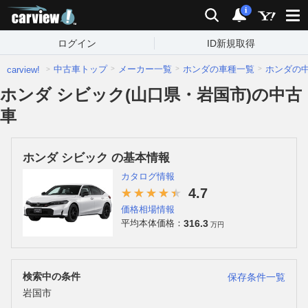
carview!
検索
通知
i
ログイン
ID新規取得
中古車トップ
メーカー一覧
ホンダの車種一覧
ホンダの
carview!
ホンダ シビック(山口県・岩国市)の中古
車
ホンダ シビック の基本情報
カタログ情報
4.7
価格相場情報
316.3
平均本体価格：
万円
検索中の条件
保存条件一覧
岩国市