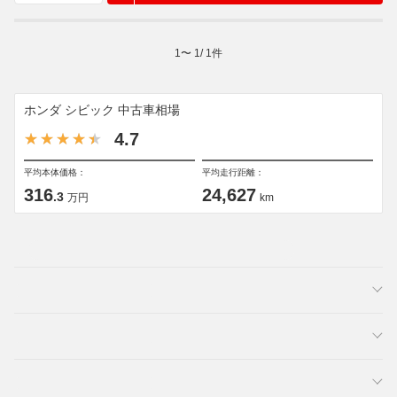
1
〜
1
/
1
件
ホンダ シビック 中古車相場
4.7
平均本体価格：
平均走行距離：
316
24,627
.3
万円
km