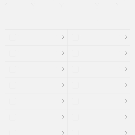
支払総顔あり
クーポンあり
車両品質評価書付
新着車両