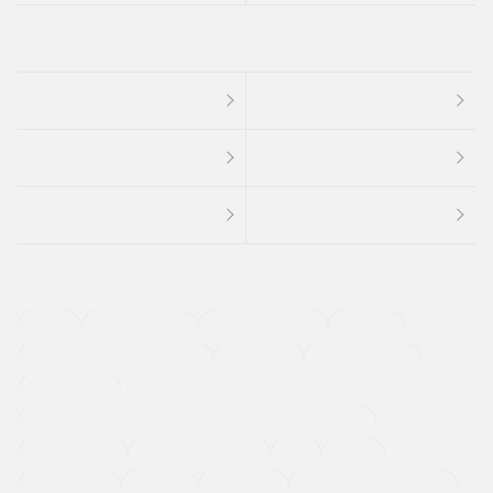
４ＷＤ
定期点検記録簿
ワンオーナーカー
福祉車両
メーカー系販売店取り扱い車
修復歴無し
アルミホイール
寒冷地仕様車
過給機設定モデル（ターボ・スーパーチャージャーなど)
ETC
CDプレーヤー
カーナビゲーション
禁煙車
法定整備付き
保証付き
エアバッグ
ディスチャージドランプ