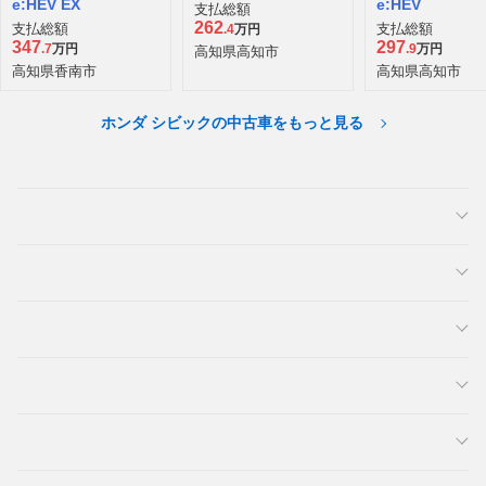
e:HEV EX
e:HEV
支払総額
262
支払総額
支払総額
.4
万円
347
297
.7
万円
.9
万円
高知県高知市
高知県香南市
高知県高知市
ホンダ シビックの中古車をもっと見る