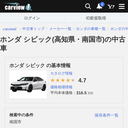
carview!
検索
通知
i
ログイン
ID新規取得
中古車トップ
メーカー一覧
ホンダの車種一覧
ホンダの
carview!
ホンダ シビック(高知県・南国市)の中古
車
ホンダ シビック の基本情報
カタログ情報
4.7
価格相場情報
316.5
平均本体価格：
万円
検索中の条件
保存条件一覧
南国市