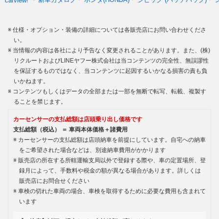
carview!
仕様・オプション・装備の詳細については各販売店にお問い合わせくださ
い。
当情報の内容は各社により予告なく変更されることがあります。また、(株)
リクルートおよびLINEヤフー株式会社は当コンテンツの完全性、無誤謬性
を保証するものではなく、当コンテンツに起因するいかなる損害の責も負
いかねます。
コンテンツもしくはデータの全部または一部を無断で転写、転載、複製す
ることを禁じます。
カーセンサーの支払総額は店頭乗り出し価格です
支払総額（税込） ＝ 車両本体価格＋諸費用
カーセンサーの支払総額は店頭納車を前提にしています。自宅への納車
をご希望された場合などは、別途納車費用がかかります
販売店の所在する所轄運輸支局以外で登録する際や、車の定置場所、登
録月によって、手数料や税金の額が異なる場合があります。詳しくは
販売店にお問合せください
車検の切れた車両の場合、車検を取得するために必要な費用も含まれて
います