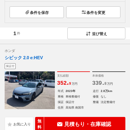
条件を保存
条件を変更
1
件
並び替え
ホンダ
シビック 2.0 e:HEV
保証付
支払総額
本体価格
.
.
352
339
9
8
万円
万円
年式
2023年
走行
2.8万km
車検
車検整備付
修復
なし
保証
保証付
整備
法定整備付
住所
高知県 南国市
無
見積もり・在庫確認
料