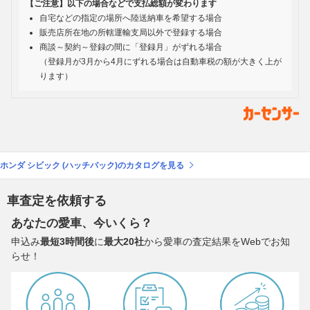
【ご注意】以下の場合などで支払総額が変わります
自宅などの指定の場所へ陸送納車を希望する場合
販売店所在地の所轄運輸支局以外で登録する場合
商談～契約～登録の間に「登録月」がずれる場合
（登録月が3月から4月にずれる場合は自動車税の額が大きく上が
ります）
ホンダ シビック (ハッチバック)のカタログを見る
車査定を依頼する
あなたの愛車、今いくら？
申込み
最短3時間後
に
最大20社
から愛車の査定結果をWebでお知
らせ！