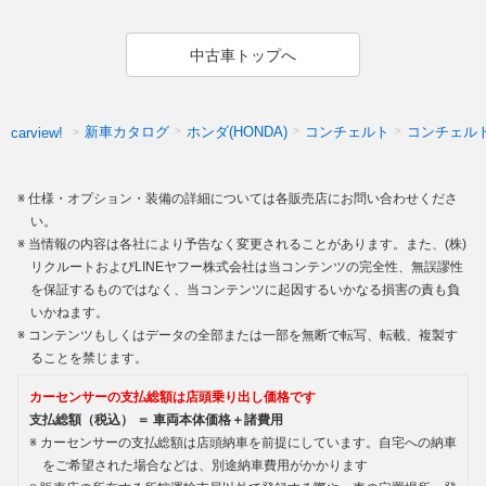
中古車トップへ
新車カタログ
ホンダ(HONDA)
コンチェルト
コンチェル
carview!
仕様・オプション・装備の詳細については各販売店にお問い合わせくださ
い。
当情報の内容は各社により予告なく変更されることがあります。また、(株)
リクルートおよびLINEヤフー株式会社は当コンテンツの完全性、無誤謬性
を保証するものではなく、当コンテンツに起因するいかなる損害の責も負
いかねます。
コンテンツもしくはデータの全部または一部を無断で転写、転載、複製す
ることを禁じます。
カーセンサーの支払総額は店頭乗り出し価格です
支払総額（税込） ＝ 車両本体価格＋諸費用
カーセンサーの支払総額は店頭納車を前提にしています。自宅への納車
をご希望された場合などは、別途納車費用がかかります