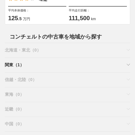
平均本体価格：
平均走行距離：
125
111,500
.5
万円
km
コンチェルトの中古車を地域から探す
北海道・東北（0）
関東（1）
信越・北陸（0）
東海（0）
近畿（0）
中国（0）