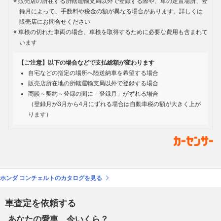
販売店の所在する所轄運輸支局以外で登録する際や、車の定置場所、登
録月によって、手数料や税金の額が異なる場合があります。詳しくは
販売店にお問合せください
車検の切れた車両の場合、車検を取得するために必要な費用も含まれて
います
【ご注意】以下の場合などで支払総額が変わります
自宅などの指定の場所へ陸送納車を希望する場合
販売店所在地の所轄運輸支局以外で登録する場合
商談～契約～登録の間に「登録月」がずれる場合
（登録月が3月から4月にずれる場合は自動車税の額が大きく上が
ります）
ホンダ コンチェルトのカタログを見る
車査定を依頼する
あなたの愛車、今いくら？