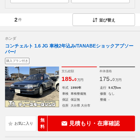
2
件
並び替え
ホンダ
コンチェルト 1.6 JG 車検2年込み/TANABEショックアブソー
バー/
購入プラン付き
支払総額
本体価格
.
.
185
175
0
0
万円
万円
年式
1990年
走行
9.6万km
車検
車検整備無
修復
なし
保証
保証無
整備
-
住所
大分県 大分市
無
見積もり・在庫確認
料