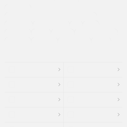
寒冷地仕様車
過給機設定モデル（ターボ・スーパーチャージャーなど)
ETC
CDプレーヤー
カーナビゲーション
禁煙車
法定整備付き
保証付き
エアバッグ
ディスチャージドランプ
支払総顔あり
クーポンあり
車両品質評価書付
新着車両