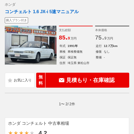
ホンダ
コンチェルト 1.6 JX-i 5速マニュアル
購入プラン付き
支払総額
本体価格
.
.
85
75
9
9
万円
万円
年式
1991年
走行
12.7万km
車検
車検整備無
修復
なし
保証
保証無
整備
-
住所
埼玉県 東松山市
無
見積もり・在庫確認
料
1
〜
2
/
2
件
ホンダ コンチェルト 中古車相場
4.2