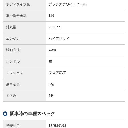
ボディタイプ色
プラチナホワイトパール
車台番号末尾
110
排気量
2000cc
エンジン
ハイブリッド
駆動方式
4WD
ハンドル
右
ミッション
フロアCVT
乗車定員
5名
ドア数
5枚
新車時の車種スペック
発売年月
18(H30)/08