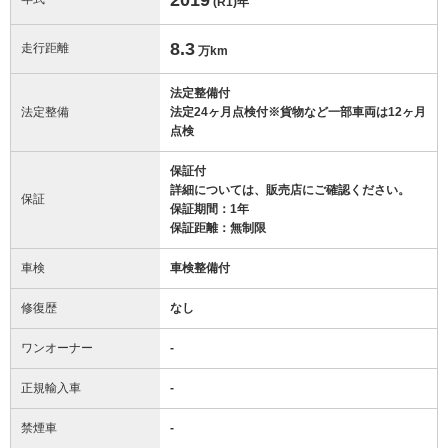
(R1)
年
8.3
走行距離
万km
法定整備付
法定整備
法定24ヶ月点検付※貨物など一部車両は12ヶ月
点検
保証付
詳細については、販売店にご確認ください。
保証
保証期間：1年
保証距離：無制限
車検
車検整備付
修復歴
なし
ワンオーナー
-
正規輸入車
-
禁煙車
-