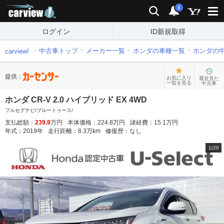
carview!
検索
通知
i
ログイン
ID新規取得
中古車トップ
メーカー一覧
ホンダの車種一覧
ホンダの
carview!
提供：
お気に入り
最近見た
一覧を見る
中古車
ホンダ CR-V 2.0 ハイブリッド EX 4WD
フルセグナビ/ブルートゥース/
支払総額：
239.9
万円
本体価格：
224.8
万円
諸経費：
15.1
万円
年式：
2019
年
走行距離：
8.3
万km
修復歴：
なし
1
/
20