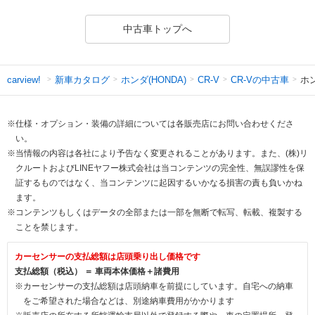
中古車トップへ
新車カタログ
ホンダ(HONDA)
CR-Vの中古車
ホン
carview!
CR-V
※仕様・オプション・装備の詳細については各販売店にお問い合わせくださ
い。
※当情報の内容は各社により予告なく変更されることがあります。また、(株)リ
クルートおよびLINEヤフー株式会社は当コンテンツの完全性、無誤謬性を保
証するものではなく、当コンテンツに起因するいかなる損害の責も負いかね
ます。
※コンテンツもしくはデータの全部または一部を無断で転写、転載、複製する
ことを禁じます。
カーセンサーの支払総額は店頭乗り出し価格です
支払総額（税込） ＝ 車両本体価格＋諸費用
※カーセンサーの支払総額は店頭納車を前提にしています。自宅への納車
をご希望された場合などは、別途納車費用がかかります