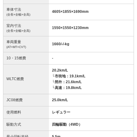
車体寸法
4605
×
1855
×
1690
mm
(全長×全幅×全高)
室内寸法
1550
×
1550
×
1230
mm
(全長×全幅×全高)
車両重量
1660/-/-
kg
(AT×MT×CVT)
10・15燃費
-
20.2km/L
└市街地：19.1km/L
WLTC燃費
└郊外：21.6km/L
└高速：19.8km/L
JC08燃費
25.0km/L
使用燃料
レギュラー
駆動方式
四輪駆動（4WD）
最小回転半径
5.5
m