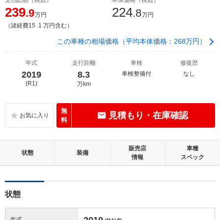
239
224
.9
.8
万円
万円
（諸経費15 .1 万円含む）
この車種の相場価格（平均本体価格：268万円）
年式
走行距離
車検
修復歴
2019
8.3
車検整備付
なし
(R1)
万km
無
見積もり・在庫確認
料
販売店
車種
状態
装備
情報
スペック
状態
2019
年式