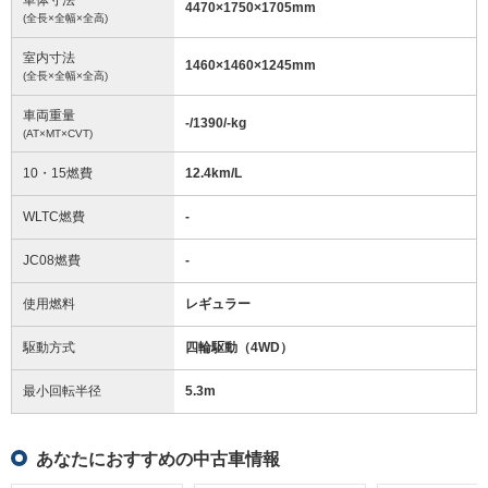
4470
×
1750
×
1705
mm
(全長×全幅×全高)
室内寸法
1460
×
1460
×
1245
mm
(全長×全幅×全高)
車両重量
-/1390/-
kg
(AT×MT×CVT)
10・15燃費
12.4km/L
WLTC燃費
-
JC08燃費
-
使用燃料
レギュラー
駆動方式
四輪駆動（4WD）
最小回転半径
5.3
m
あなたにおすすめの中古車情報