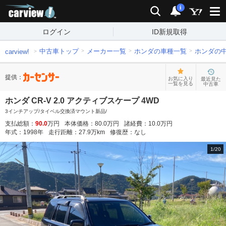
carview!
検索
通知
i
ログイン
ID新規取得
中古車トップ
メーカー一覧
ホンダの車種一覧
ホンダの
carview!
提供：
お気に入り
最近見た
一覧を見る
中古車
ホンダ CR-V 2.0 アクティブスケープ 4WD
3インチアップ/タイベル交換済マウント新品/
支払総額：
90.0
万円
本体価格：
80.0
万円
諸経費：
10.0
万円
年式：
1998
年
走行距離：
27.9
万km
修復歴：
なし
1
/
20