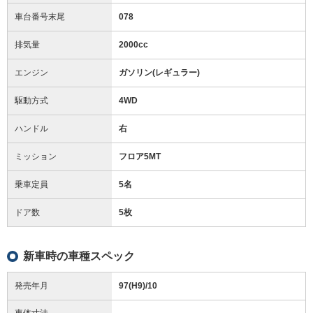
車台番号末尾
078
排気量
2000cc
エンジン
ガソリン(レギュラー)
駆動方式
4WD
ハンドル
右
ミッション
フロア5MT
乗車定員
5名
ドア数
5枚
新車時の車種スペック
発売年月
97(H9)/10
車体寸法