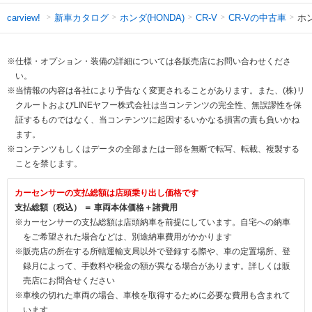
新車カタログ
ホンダ(HONDA)
CR-Vの中古車
ホ
carview!
CR-V
※仕様・オプション・装備の詳細については各販売店にお問い合わせくださ
い。
※当情報の内容は各社により予告なく変更されることがあります。また、(株)リ
クルートおよびLINEヤフー株式会社は当コンテンツの完全性、無誤謬性を保
証するものではなく、当コンテンツに起因するいかなる損害の責も負いかね
ます。
※コンテンツもしくはデータの全部または一部を無断で転写、転載、複製する
ことを禁じます。
カーセンサーの支払総額は店頭乗り出し価格です
支払総額（税込） ＝ 車両本体価格＋諸費用
※カーセンサーの支払総額は店頭納車を前提にしています。自宅への納車
をご希望された場合などは、別途納車費用がかかります
※販売店の所在する所轄運輸支局以外で登録する際や、車の定置場所、登
録月によって、手数料や税金の額が異なる場合があります。詳しくは販
売店にお問合せください
※車検の切れた車両の場合、車検を取得するために必要な費用も含まれて
います