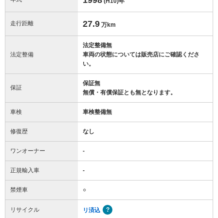
(H10)
年
27.9
走行距離
万km
法定整備無
法定整備
車両の状態については販売店にご確認くださ
い。
保証無
保証
無償・有償保証とも無となります。
車検
車検整備無
修復歴
なし
ワンオーナー
-
正規輸入車
-
禁煙車
○
リサイクル
リ済込