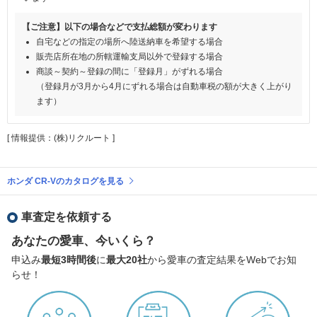
【ご注意】以下の場合などで支払総額が変わります
自宅などの指定の場所へ陸送納車を希望する場合
販売店所在地の所轄運輸支局以外で登録する場合
商談～契約～登録の間に「登録月」がずれる場合
（登録月が3月から4月にずれる場合は自動車税の額が大きく上がり
ます）
[ 情報提供：(株)リクルート ]
ホンダ CR-Vのカタログを見る
車査定を依頼する
あなたの愛車、今いくら？
申込み
最短3時間後
に
最大20社
から愛車の査定結果をWebでお知
らせ！