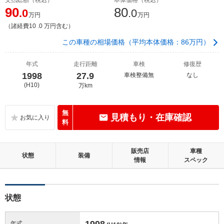
90
80
.0
.0
万円
万円
（諸経費10 .0 万円含む）
この車種の相場価格（平均本体価格：86万円）
年式
走行距離
車検
修復歴
1998
27.9
車検整備無
なし
(H10)
万km
無
見積もり・在庫確認
料
販売店
車種
状態
装備
情報
スペック
状態
1998
年式