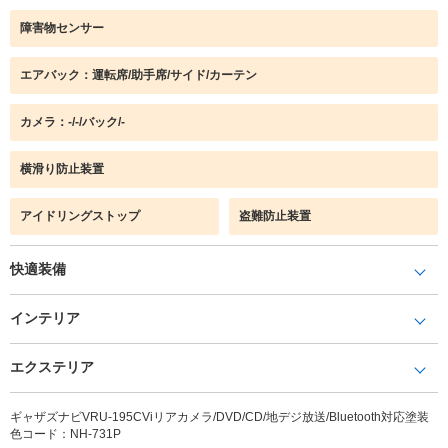
障害物センサー
エアバック：運転席/助手席/サイド/カーテン
カメラ：-/-/バック/-
横滑り防止装置
アイドリングストップ
盗難防止装置
快適装備
インテリア
エクステリア
ギャザズナビVRU-195CViリアカメラ/DVD/CD/地デジ放送/Bluetooth対応塗装
色コード：NH-731P