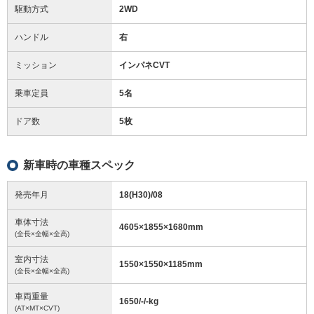
駆動方式
2WD
ハンドル
右
ミッション
インパネCVT
乗車定員
5名
ドア数
5枚
新車時の車種スペック
発売年月
18(H30)/08
車体寸法
4605
×
1855
×
1680
mm
(全長×全幅×全高)
室内寸法
1550
×
1550
×
1185
mm
(全長×全幅×全高)
車両重量
1650/-/-
kg
(AT×MT×CVT)