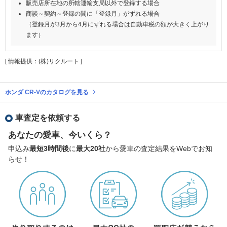
販売店所在地の所轄運輸支局以外で登録する場合
商談～契約～登録の間に「登録月」がずれる場合
（登録月が3月から4月にずれる場合は自動車税の額が大きく上がり
ます）
[ 情報提供：(株)リクルート ]
ホンダ CR-Vのカタログを見る
車査定を依頼する
あなたの愛車、今いくら？
申込み
最短3時間後
に
最大20社
から愛車の査定結果をWebでお知
らせ！