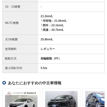
10・15燃費
-
21.2km/L
└市街地：21.0km/L
WLTC燃費
└郊外：22.1km/L
└高速：20.7km/L
JC08燃費
25.8km/L
使用燃料
レギュラー
駆動方式
前輪駆動（FF）
最小回転半径
5.5
m
あなたにおすすめの中古車情報