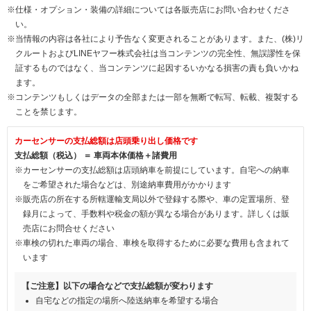
※仕様・オプション・装備の詳細については各販売店にお問い合わせくださ
い。
※当情報の内容は各社により予告なく変更されることがあります。また、(株)リ
クルートおよびLINEヤフー株式会社は当コンテンツの完全性、無誤謬性を保
証するものではなく、当コンテンツに起因するいかなる損害の責も負いかね
ます。
※コンテンツもしくはデータの全部または一部を無断で転写、転載、複製する
ことを禁じます。
カーセンサーの支払総額は店頭乗り出し価格です
支払総額（税込） ＝ 車両本体価格＋諸費用
※カーセンサーの支払総額は店頭納車を前提にしています。自宅への納車
をご希望された場合などは、別途納車費用がかかります
※販売店の所在する所轄運輸支局以外で登録する際や、車の定置場所、登
録月によって、手数料や税金の額が異なる場合があります。詳しくは販
売店にお問合せください
※車検の切れた車両の場合、車検を取得するために必要な費用も含まれて
います
【ご注意】以下の場合などで支払総額が変わります
自宅などの指定の場所へ陸送納車を希望する場合