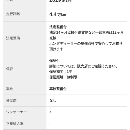
(R1)
年
4.4
走行距離
万km
法定整備付
法定24ヶ月点検付※貨物など一部車両は12ヶ月
法定整備
点検
ホンダディーラーの整備点検で安心してお乗り
頂けます！
保証付
詳細については、販売店にご確認ください。
保証
保証期間：1年
保証距離：無制限
車検
車検整備付
修復歴
なし
ワンオーナー
○
正規輸入車
-