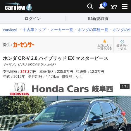
carview!
検索
通知
i
ログイン
ID新規取得
中古車トップ
メーカー一覧
ホンダの車種一覧
ホンダの
carview!
提供：
お気に入り
最近見た
一覧を見る
中古車
ホンダ CR-V 2.0 ハイブリッド EX マスターピース
ギャザズナビVRU-195CViドラレコ付き/
支払総額：
247.3
万円
本体価格：
235.0
万円
諸経費：
12.3
万円
年式：
2019
年
走行距離：
4.4
万km
修復歴：
なし
1
/
21