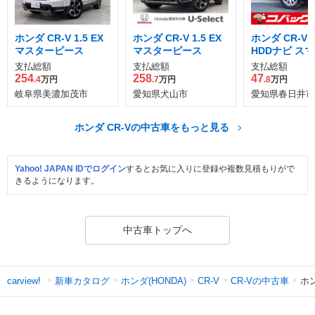
ホンダ CR-V 1.5 EX
ホンダ CR-V 1.5 EX
ホンダ CR-V 2
マスターピース
マスターピース
HDDナビ ス
ディション
支払総額
支払総額
支払総額
254
258
47
.4
万円
.7
万円
.8
万円
岐阜県美濃加茂市
愛知県犬山市
愛知県春日井市
ホンダ CR-Vの中古車をもっと見る
Yahoo! JAPAN IDでログイン
するとお気に入りに登録や複数見積もりがで
きるようになります。
中古車トップへ
新車カタログ
ホンダ(HONDA)
CR-Vの中古車
ホン
carview!
CR-V