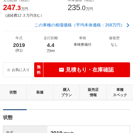
247
235
.3
.0
万円
万円
（諸経費12 .3 万円含む）
この車種の相場価格（平均本体価格：268万円）
年式
走行距離
車検
修復歴
2019
4.4
車検整備付
なし
(R1)
万km
無
見積もり・在庫確認
料
購入
販売店
車種
状態
装備
プラン
情報
スペック
状態
2019
年式