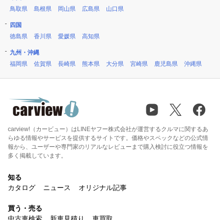
鳥取県
島根県
岡山県
広島県
山口県
四国
徳島県
香川県
愛媛県
高知県
九州・沖縄
福岡県
佐賀県
長崎県
熊本県
大分県
宮崎県
鹿児島県
沖縄県
carview!（カービュー）はLINEヤフー株式会社が運営するクルマに関するあ
らゆる情報やサービスを提供するサイトです。価格やスペックなどの公式情
報から、ユーザーや専門家のリアルなレビューまで購入検討に役立つ情報を
多く掲載しています。
知る
カタログ
ニュース
オリジナル記事
買う・売る
中古車検索
新車見積り
車買取