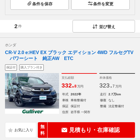
条件を保存
条件を変更
2
件
並び替え
ホンダ
CR-V 2.0 e:HEV EX ブラック エディション 4WD フルセグTV
パワーシート 純正AW ETC
保証付
購入プラン付き
支払総額
本体価格
.
.
332
323
8
7
万円
万円
年式
2022年
走行
2.7万km
車検
車検整備付
修復
なし
保証
保証付
整備
法定整備付
住所
岩手県 一関市
無
見積もり・在庫確認
料