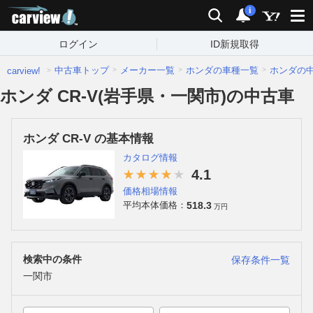
carview!
検索
通知
i
ログイン
ID新規取得
中古車トップ
メーカー一覧
ホンダの車種一覧
ホンダの
carview!
ホンダ CR-V(岩手県・一関市)の中古車
ホンダ CR-V の基本情報
カタログ情報
4.1
価格相場情報
518.3
平均本体価格：
万円
検索中の条件
保存条件一覧
一関市