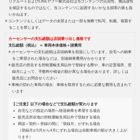
リクルートおよびLINEヤフー株式会社は当コンテンツの完全性、無誤謬性
を保証するものではなく、当コンテンツに起因するいかなる損害の責も負
いかねます。
コンテンツもしくはデータの全部または一部を無断で転写、転載、複製す
ることを禁じます。
カーセンサーの支払総額は店頭乗り出し価格です
支払総額（税込） ＝ 車両本体価格＋諸費用
カーセンサーの支払総額は店頭納車を前提にしています。自宅への納車
をご希望された場合などは、別途納車費用がかかります
販売店の所在する所轄運輸支局以外で登録する際や、車の定置場所、登
録月によって、手数料や税金の額が異なる場合があります。詳しくは
販売店にお問合せください
車検の切れた車両の場合、車検を取得するために必要な費用も含まれて
います
【ご注意】以下の場合などで支払総額が変わります
自宅などの指定の場所へ陸送納車を希望する場合
販売店所在地の所轄運輸支局以外で登録する場合
商談～契約～登録の間に「登録月」がずれる場合
（登録月が3月から4月にずれる場合は自動車税の額が大きく上が
ります）