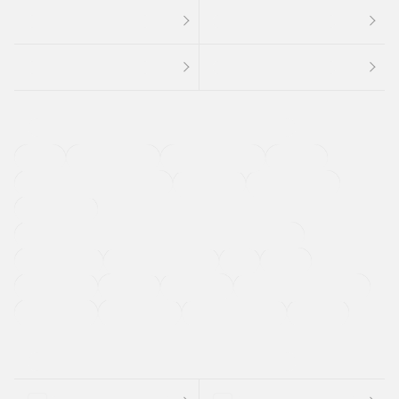
４ＷＤ
定期点検記録簿
ワンオーナーカー
福祉車両
メーカー系販売店取り扱い車
修復歴無し
アルミホイール
寒冷地仕様車
過給機設定モデル（ターボ・スーパーチャージャーなど)
ETC
CDプレーヤー
カーナビゲーション
禁煙車
法定整備付き
保証付き
エアバッグ
ディスチャージドランプ
支払総顔あり
クーポンあり
車両品質評価書付
新着車両