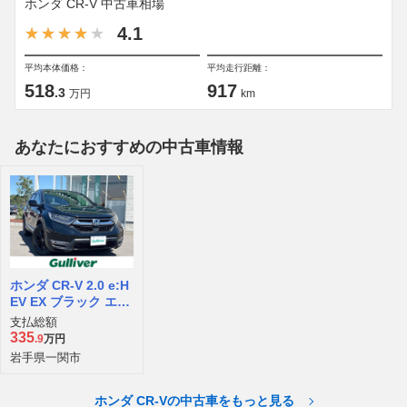
ホンダ CR-V 中古車相場
4.1
平均本体価格：
平均走行距離：
518
917
.3
万円
km
あなたにおすすめの中古車情報
ホンダ CR-V 2.0 e:H
EV EX ブラック エデ
ィション 4WD
支払総額
335
.9
万円
岩手県一関市
ホンダ CR-Vの中古車をもっと見る