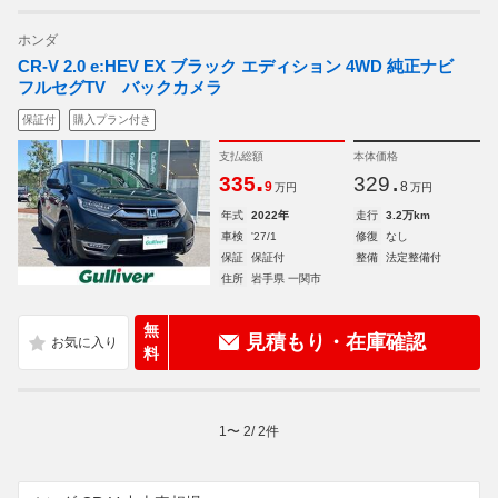
ホンダ
CR-V 2.0 e:HEV EX ブラック エディション 4WD 純正ナビ
フルセグTV バックカメラ
保証付
購入プラン付き
支払総額
本体価格
.
.
335
329
9
8
万円
万円
年式
2022年
走行
3.2万km
車検
'27/1
修復
なし
保証
保証付
整備
法定整備付
住所
岩手県 一関市
無
見積もり・在庫確認
料
1
〜
2
/
2
件