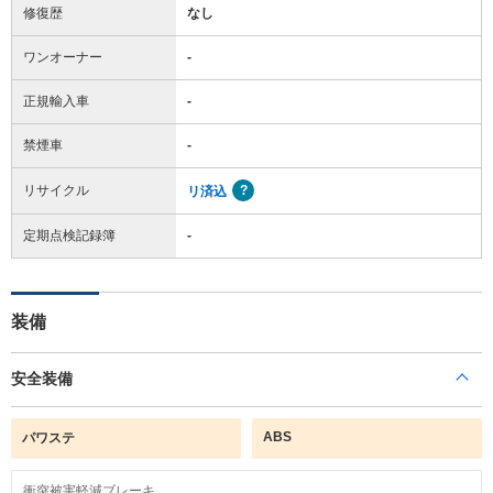
修復歴
なし
ワンオーナー
-
正規輸入車
-
禁煙車
-
リサイクル
リ済込
定期点検記録簿
-
装備
安全装備
ABS
パワステ
衝突被害軽減ブレーキ