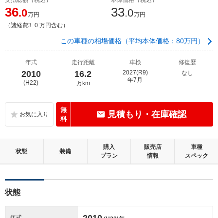
36
33
.0
.0
万円
万円
（諸経費3 .0 万円含む）
この車種の相場価格（平均本体価格：80万円）
年式
走行距離
車検
修復歴
2010
16.2
2027(R9)
なし
年7月
(H22)
万km
無
見積もり・在庫確認
料
購入
販売店
車種
状態
装備
プラン
情報
スペック
状態
2010
年式