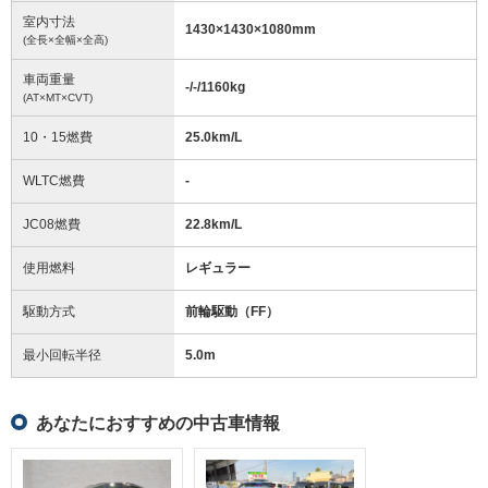
室内寸法
1430
×
1430
×
1080
mm
(全長×全幅×全高)
車両重量
-/-/1160
kg
(AT×MT×CVT)
10・15燃費
25.0km/L
WLTC燃費
-
JC08燃費
22.8km/L
使用燃料
レギュラー
駆動方式
前輪駆動（FF）
最小回転半径
5.0
m
あなたにおすすめの中古車情報