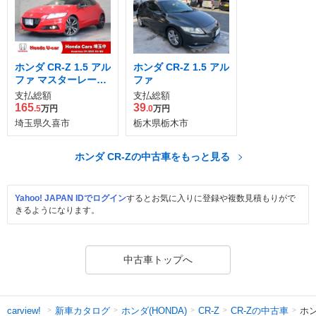
ホンダ CR-Z 1.5 アル
ホンダ CR-Z 1.5 アル
ファ マスターレーベ
ファ
ル
支払総額
支払総額
165
39
.5
万円
.0
万円
埼玉県久喜市
栃木県栃木市
ホンダ CR-Zの中古車をもっと見る
Yahoo! JAPAN IDでログイン
するとお気に入りに登録や複数見積もりがで
きるようになります。
中古車トップへ
新車カタログ
ホンダ(HONDA)
CR-Zの中古車
ホン
carview!
CR-Z