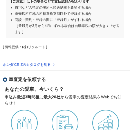
【ご注意】以下の場合などで支払総額が変わります
自宅などの指定の場所へ陸送納車を希望する場合
販売店所在地の所轄運輸支局以外で登録する場合
商談～契約～登録の間に「登録月」がずれる場合
（登録月が3月から4月にずれる場合は自動車税の額が大きく上がり
ます）
[ 情報提供：(株)リクルート ]
ホンダ CR-Zのカタログを見る
車査定を依頼する
あなたの愛車、今いくら？
申込み
最短3時間後
に
最大20社
から愛車の査定結果をWebでお知
らせ！