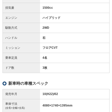
排気量
1500cc
エンジン
ハイブリッド
駆動方式
2WD
ハンドル
右
ミッション
フロアCVT
乗車定員
4名
ドア数
3枚
新車時の車種スペック
発売年月
10(H22)/02
車体寸法
4080
×
1740
×
1395
mm
(全長×全幅×全高)