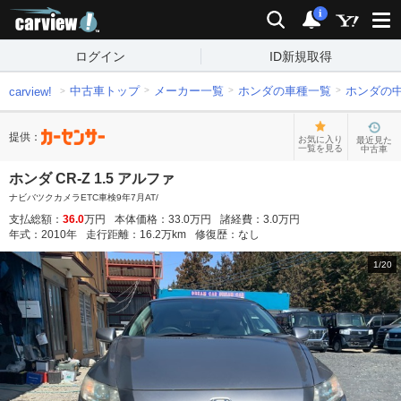
carview!
検索
通知
i
ログイン
ID新規取得
中古車トップ
メーカー一覧
ホンダの車種一覧
ホンダの
carview!
提供：
お気に入り
最近見た
一覧を見る
中古車
ホンダ CR-Z 1.5 アルファ
ナビバツクカメラETC車検9年7月AT/
支払総額：
36.0
万円
本体価格：
33.0
万円
諸経費：
3.0
万円
年式：
2010
年
走行距離：
16.2
万km
修復歴：
なし
1
/
20