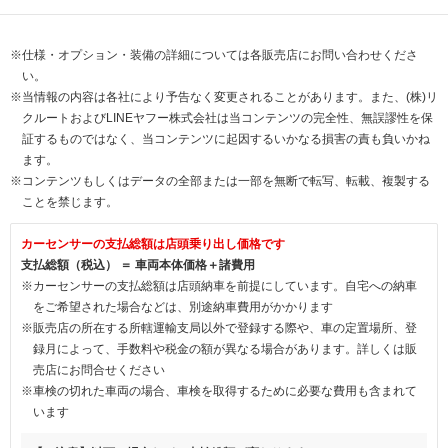
※仕様・オプション・装備の詳細については各販売店にお問い合わせくださ
い。
※当情報の内容は各社により予告なく変更されることがあります。また、(株)リ
クルートおよびLINEヤフー株式会社は当コンテンツの完全性、無誤謬性を保
証するものではなく、当コンテンツに起因するいかなる損害の責も負いかね
ます。
※コンテンツもしくはデータの全部または一部を無断で転写、転載、複製する
ことを禁じます。
カーセンサーの支払総額は店頭乗り出し価格です
支払総額（税込） ＝ 車両本体価格＋諸費用
※カーセンサーの支払総額は店頭納車を前提にしています。自宅への納車
をご希望された場合などは、別途納車費用がかかります
※販売店の所在する所轄運輸支局以外で登録する際や、車の定置場所、登
録月によって、手数料や税金の額が異なる場合があります。詳しくは販
売店にお問合せください
※車検の切れた車両の場合、車検を取得するために必要な費用も含まれて
います