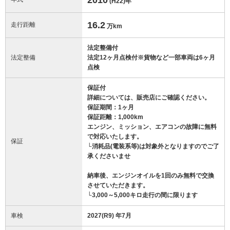
(H22)
年
16.2
走行距離
万km
法定整備付
法定整備
法定12ヶ月点検付※貨物など一部車両は6ヶ月
点検
保証付
詳細については、販売店にご確認ください。
保証期間：1ヶ月
保証距離：1,000km
エンジン、ミッション、エアコンの故障に無料
で対応いたします。
保証
└消耗品(電装系等)は対象外となりますのでご了
承くださいませ
納車後、エンジンオイルを1回のみ無料で交換
させていただきます。
└3,000～5,000キロ走行の間に限ります
車検
2027(R9) 年7月