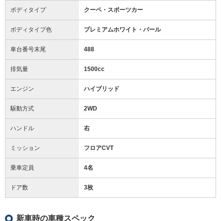
ボディタイプ
クーペ・スポーツカー
ボディタイプ色
プレミアムホワイト・パール
車台番号末尾
488
排気量
1500cc
エンジン
ハイブリッド
駆動方式
2WD
ハンドル
右
ミッション
フロアCVT
乗車定員
4名
ドア数
3枚
新車時の車種スペック