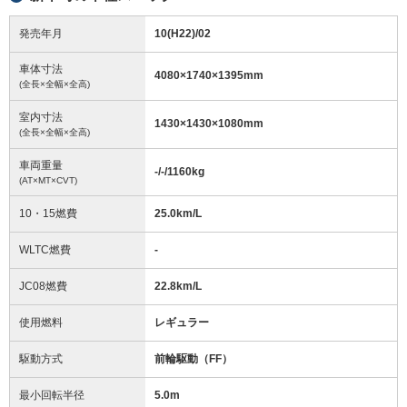
発売年月
10(H22)/02
車体寸法
4080
×
1740
×
1395
mm
(全長×全幅×全高)
室内寸法
1430
×
1430
×
1080
mm
(全長×全幅×全高)
車両重量
-/-/1160
kg
(AT×MT×CVT)
10・15燃費
25.0km/L
WLTC燃費
-
JC08燃費
22.8km/L
使用燃料
レギュラー
駆動方式
前輪駆動（FF）
最小回転半径
5.0
m