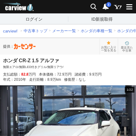
carview!
検索
通知
i
ログイン
ID新規取得
中古車トップ
メーカー一覧
ホンダの車種一覧
ホンダの
carview!
提供：
お気に入り
最近見た
一覧を見る
中古車
ホンダ CR-Z 1.5 アルファ
無限エアロ/無限LED付きグリル/無限リアウ/
支払総額：
82.8
万円
本体価格：
72.9
万円
諸経費：
9.9
万円
年式：
2010
年
走行距離：
8.9
万km
修復歴：
なし
1
/
22