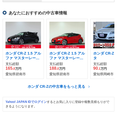
あなたにおすすめの中古車情報
ホンダ CR-Z 1.5 アル
ホンダ CR-Z 1.5 アル
ホンダ CR-Z 1
ファ マスターレーベ
ファ マスターレーベ
タ
ル
ル 2トーンカラース
支払総額
支払総額
支払総額
タイル
165
188
90
.0
万円
.0
万円
.1
万円
愛知県碧南市
愛知県碧南市
愛知県岡崎市
ホンダ CR-Zの中古車をもっと見る
Yahoo! JAPAN IDでログイン
するとお気に入りに登録や複数見積もりがで
きるようになります。