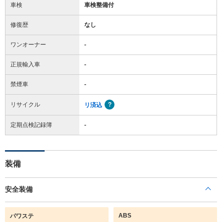
車検
車検整備付
修復歴
なし
ワンオーナー
-
正規輸入車
-
禁煙車
-
リサイクル
リ済込
定期点検記録簿
-
装備
安全装備
ABS
パワステ