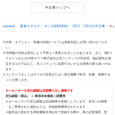
中古車トップへ
新車カタログ
ホンダ(HONDA)
CR-Zの中古車
ホン
carview!
CR-Z
※仕様・オプション・装備の詳細については各販売店にお問い合わせくださ
い。
※当情報の内容は各社により予告なく変更されることがあります。また、(株)リ
クルートおよびLINEヤフー株式会社は当コンテンツの完全性、無誤謬性を保
証するものではなく、当コンテンツに起因するいかなる損害の責も負いかね
ます。
※コンテンツもしくはデータの全部または一部を無断で転写、転載、複製する
ことを禁じます。
カーセンサーの支払総額は店頭乗り出し価格です
支払総額（税込） ＝ 車両本体価格＋諸費用
※カーセンサーの支払総額は店頭納車を前提にしています。自宅への納車
をご希望された場合などは、別途納車費用がかかります
※販売店の所在する所轄運輸支局以外で登録する際や、車の定置場所、登