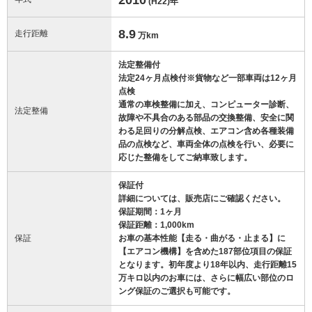
(H22)
年
8.9
走行距離
万km
法定整備付
法定24ヶ月点検付※貨物など一部車両は12ヶ月
点検
通常の車検整備に加え、コンピューター診断、
法定整備
故障や不具合のある部品の交換整備、安全に関
わる足回りの分解点検、エアコン含め各種装備
品の点検など、車両全体の点検を行い、必要に
応じた整備をしてご納車致します。
保証付
詳細については、販売店にご確認ください。
保証期間：1ヶ月
保証距離：1,000km
保証
お車の基本性能【走る・曲がる・止まる】に
【エアコン機構】を含めた187部位項目の保証
となります。初年度より18年以内、走行距離15
万キロ以内のお車には、さらに幅広い部位のロ
ング保証のご選択も可能です。