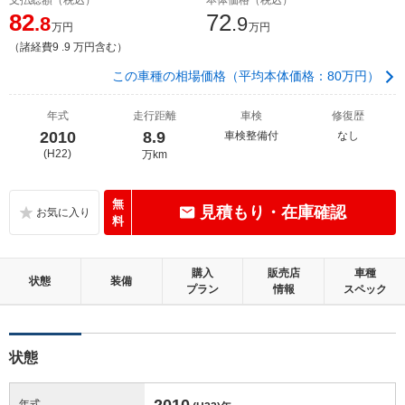
82
72
.8
.9
万円
万円
（諸経費9 .9 万円含む）
この車種の相場価格（平均本体価格：80万円）
年式
走行距離
車検
修復歴
2010
8.9
車検整備付
なし
(H22)
万km
無
見積もり・在庫確認
料
購入
販売店
車種
状態
装備
プラン
情報
スペック
状態
2010
年式