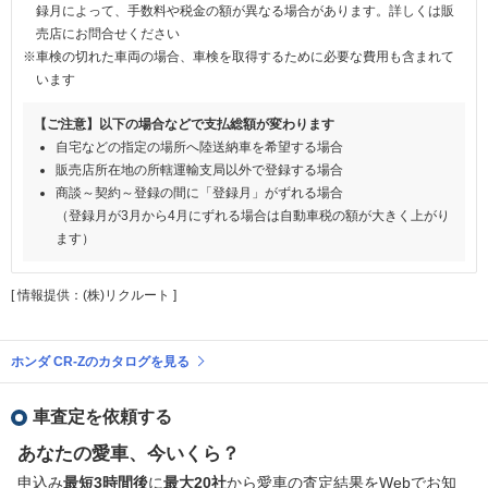
録月によって、手数料や税金の額が異なる場合があります。詳しくは販
売店にお問合せください
※車検の切れた車両の場合、車検を取得するために必要な費用も含まれて
います
【ご注意】以下の場合などで支払総額が変わります
自宅などの指定の場所へ陸送納車を希望する場合
販売店所在地の所轄運輸支局以外で登録する場合
商談～契約～登録の間に「登録月」がずれる場合
（登録月が3月から4月にずれる場合は自動車税の額が大きく上がり
ます）
[ 情報提供：(株)リクルート ]
ホンダ CR-Zのカタログを見る
車査定を依頼する
あなたの愛車、今いくら？
申込み
最短3時間後
に
最大20社
から愛車の査定結果をWebでお知