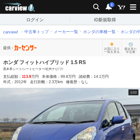
carview!
検索
通知
i
ログイン
ID新規取得
中古車トップ
メーカー一覧
ホンダの車種一覧
ホンダの
carview!
提供：
お気に入り
最近見た
一覧を見る
中古車
ホンダ フィットハイブリッド 1.5 RS
黒本革シート/シートヒーター/社外ナビ/フ/
支払総額：
113.9
万円
本体価格：
99.8
万円
諸経費：
14.1
万円
年式：
2012
年
走行距離：
2.3
万km
修復歴：
なし
1
/
22