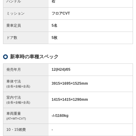
ハンドル
右
ミッション
フロアCVT
乗車定員
5名
ドア数
5枚
新車時の車種スペック
発売年月
12(H24)/05
車体寸法
3915
×
1695
×
1525
mm
(全長×全幅×全高)
室内寸法
1415
×
1415
×
1290
mm
(全長×全幅×全高)
車両重量
-/-/1160
kg
(AT×MT×CVT)
10・15燃費
-