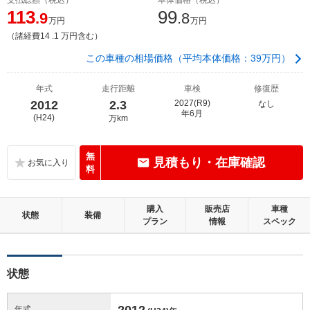
113
99
.9
.8
万円
万円
（諸経費14 .1 万円含む）
この車種の相場価格（平均本体価格：39万円）
年式
走行距離
車検
修復歴
2012
2.3
2027(R9)
なし
年6月
(H24)
万km
無
見積もり・在庫確認
料
購入
販売店
車種
状態
装備
プラン
情報
スペック
状態
2012
年式