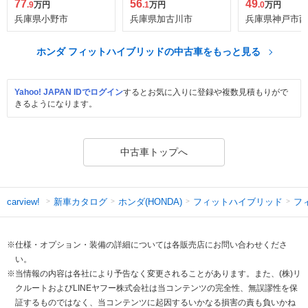
インスタイル
77
56
49
.9
万円
.1
万円
.0
万円
兵庫県小野市
兵庫県加古川市
兵庫県神戸市西
ホンダ フィットハイブリッドの中古車をもっと見る
Yahoo! JAPAN IDでログイン
するとお気に入りに登録や複数見積もりがで
きるようになります。
中古車トップへ
新車カタログ
ホンダ(HONDA)
フィットハイブリッド
フ
carview!
※仕様・オプション・装備の詳細については各販売店にお問い合わせくださ
い。
※当情報の内容は各社により予告なく変更されることがあります。また、(株)リ
クルートおよびLINEヤフー株式会社は当コンテンツの完全性、無誤謬性を保
証するものではなく、当コンテンツに起因するいかなる損害の責も負いかね