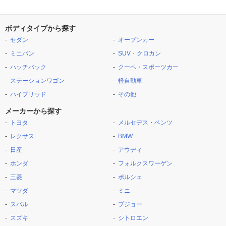
ボディタイプから探す
セダン
オープンカー
ミニバン
SUV・クロカン
ハッチバック
クーペ・スポーツカー
ステーションワゴン
軽自動車
ハイブリッド
その他
メーカーから探す
トヨタ
メルセデス・ベンツ
レクサス
BMW
日産
アウディ
ホンダ
フォルクスワーゲン
三菱
ポルシェ
マツダ
ミニ
スバル
プジョー
スズキ
シトロエン