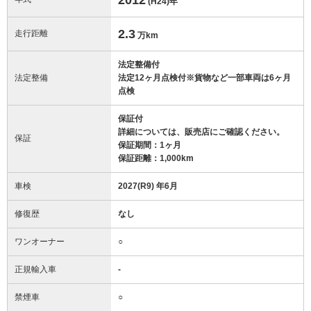
(H24)
年
2.3
走行距離
万km
法定整備付
法定整備
法定12ヶ月点検付※貨物など一部車両は6ヶ月
点検
保証付
詳細については、販売店にご確認ください。
保証
保証期間：1ヶ月
保証距離：1,000km
車検
2027(R9) 年6月
修復歴
なし
ワンオーナー
○
正規輸入車
-
禁煙車
○