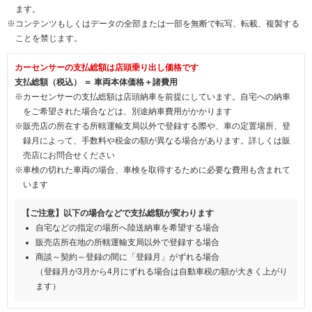
ます。
※コンテンツもしくはデータの全部または一部を無断で転写、転載、複製する
ことを禁じます。
カーセンサーの支払総額は店頭乗り出し価格です
支払総額（税込） ＝ 車両本体価格＋諸費用
※カーセンサーの支払総額は店頭納車を前提にしています。自宅への納車
をご希望された場合などは、別途納車費用がかかります
※販売店の所在する所轄運輸支局以外で登録する際や、車の定置場所、登
録月によって、手数料や税金の額が異なる場合があります。詳しくは販
売店にお問合せください
※車検の切れた車両の場合、車検を取得するために必要な費用も含まれて
います
【ご注意】以下の場合などで支払総額が変わります
自宅などの指定の場所へ陸送納車を希望する場合
販売店所在地の所轄運輸支局以外で登録する場合
商談～契約～登録の間に「登録月」がずれる場合
（登録月が3月から4月にずれる場合は自動車税の額が大きく上がり
ます）