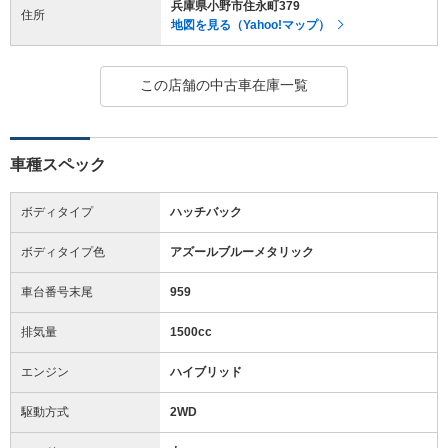
兵庫県小野市住永町379
住所
地図を見る（Yahoo!マップ）
この店舗の中古車在庫一覧
車種スペック
ボディタイプ
ハッチバック
ボディタイプ色
アズールブルーメタリック
車台番号末尾
959
排気量
1500cc
エンジン
ハイブリッド
駆動方式
2WD