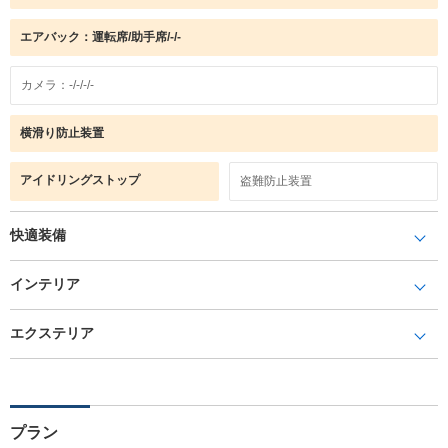
エアバック：運転席/助手席/-/-
カメラ：-/-/-/-
横滑り防止装置
アイドリングストップ
盗難防止装置
快適装備
インテリア
エクステリア
プラン