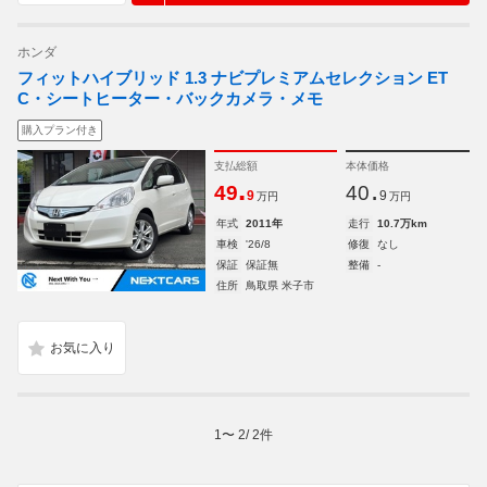
ホンダ
フィットハイブリッド 1.3 ナビプレミアムセレクション ET
C・シートヒーター・バックカメラ・メモ
購入プラン付き
支払総額
本体価格
.
.
49
40
9
9
万円
万円
年式
2011年
走行
10.7万km
車検
'26/8
修復
なし
保証
保証無
整備
-
住所
鳥取県 米子市
1
〜
2
/
2
件