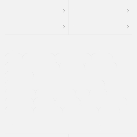
４ＷＤ
定期点検記録簿
ワンオーナーカー
福祉車両
メーカー系販売店取り扱い車
修復歴無し
アルミホイール
寒冷地仕様車
過給機設定モデル（ターボ・スーパーチャージャーなど)
ETC
CDプレーヤー
カーナビゲーション
禁煙車
法定整備付き
保証付き
エアバッグ
ディスチャージドランプ
支払総顔あり
クーポンあり
車両品質評価書付
新着車両