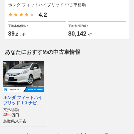
ホンダ フィットハイブリッド 中古車相場
4.2
平均本体価格：
平均走行距離：
39
80,142
.2
万円
km
あなたにおすすめの中古車情報
ホンダ フィットハイ
ブリッド 1.3 ナビプ
レミアムセレクショ
支払総額
ン
49
.9
万円
鳥取県米子市