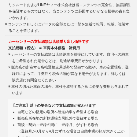
リクルートおよびLINEヤフー株式会社は当コンテンツの完全性、無誤謬性
を保証するものではなく、当コンテンツに起因するいかなる損害の責も負
いかねます。
コンテンツもしくはデータの全部または一部を無断で転写、転載、複製す
ることを禁じます。
カーセンサーの支払総額は店頭乗り出し価格です
支払総額（税込） ＝ 車両本体価格＋諸費用
カーセンサーの支払総額は店頭納車を前提にしています。自宅への納車
をご希望された場合などは、別途納車費用がかかります
販売店の所在する所轄運輸支局以外で登録する際や、車の定置場所、登
録月によって、手数料や税金の額が異なる場合があります。詳しくは
販売店にお問合せください
車検の切れた車両の場合、車検を取得するために必要な費用も含まれて
います
【ご注意】以下の場合などで支払総額が変わります
自宅などの指定の場所へ陸送納車を希望する場合
販売店所在地の所轄運輸支局以外で登録する場合
商談～契約～登録の間に「登録月」がずれる場合
（登録月が3月から4月にずれる場合は自動車税の額が大きく上が