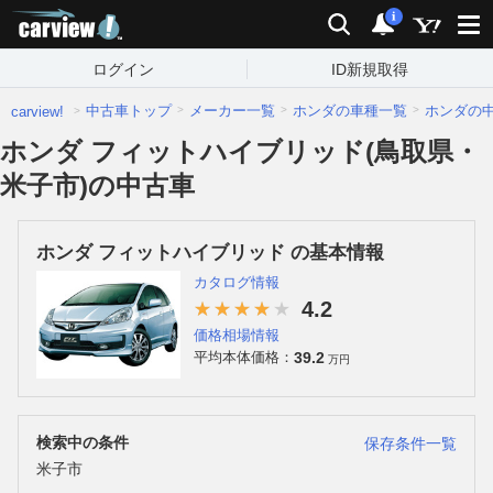
carview!
検索
通知
i
ログイン
ID新規取得
中古車トップ
メーカー一覧
ホンダの車種一覧
ホンダの
carview!
ホンダ フィットハイブリッド(鳥取県・
米子市)の中古車
ホンダ フィットハイブリッド の基本情報
カタログ情報
4.2
価格相場情報
39.2
平均本体価格：
万円
検索中の条件
保存条件一覧
米子市