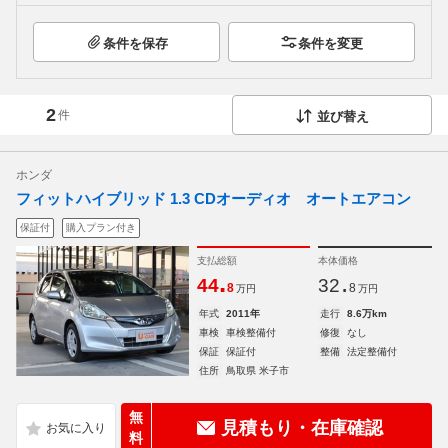
条件を保存
条件を変更
2
件
並び替え
ホンダ
フィットハイブリッド 1.3 CDオーディオ オートエアコン
保証付
購入プラン付き
支払総額
本体価格
.
.
44
32
8
8
万円
万円
年式
2011年
走行
8.6万km
車検
車検整備付
修復
なし
保証
保証付
整備
法定整備付
住所
鳥取県 米子市
無
見積もり・在庫確認
料