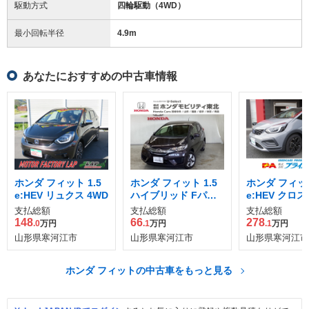
駆動方式
四輪駆動（4WD）
最小回転半径
4.9
m
あなたにおすすめの中古車情報
ホンダ フィット 1.5
ホンダ フィット 1.5
ホンダ フィット
e:HEV リュクス 4WD
ハイブリッド Fパッ
e:HEV クロス
ケージ 4WD
WD
支払総額
支払総額
支払総額
148
66
278
.0
万円
.1
万円
.1
万円
山形県寒河江市
山形県寒河江市
山形県寒河江市
ホンダ フィットの中古車をもっと見る