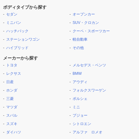
ボディタイプから探す
セダン
オープンカー
ミニバン
SUV・クロカン
ハッチバック
クーペ・スポーツカー
ステーションワゴン
軽自動車
ハイブリッド
その他
メーカーから探す
トヨタ
メルセデス・ベンツ
レクサス
BMW
日産
アウディ
ホンダ
フォルクスワーゲン
三菱
ポルシェ
マツダ
ミニ
スバル
プジョー
スズキ
シトロエン
ダイハツ
アルファ ロメオ