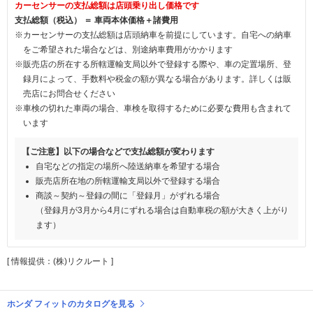
カーセンサーの支払総額は店頭乗り出し価格です
支払総額（税込） ＝ 車両本体価格＋諸費用
※カーセンサーの支払総額は店頭納車を前提にしています。自宅への納車
をご希望された場合などは、別途納車費用がかかります
※販売店の所在する所轄運輸支局以外で登録する際や、車の定置場所、登
録月によって、手数料や税金の額が異なる場合があります。詳しくは販
売店にお問合せください
※車検の切れた車両の場合、車検を取得するために必要な費用も含まれて
います
【ご注意】以下の場合などで支払総額が変わります
自宅などの指定の場所へ陸送納車を希望する場合
販売店所在地の所轄運輸支局以外で登録する場合
商談～契約～登録の間に「登録月」がずれる場合
（登録月が3月から4月にずれる場合は自動車税の額が大きく上がり
ます）
[ 情報提供：(株)リクルート ]
ホンダ フィットのカタログを見る