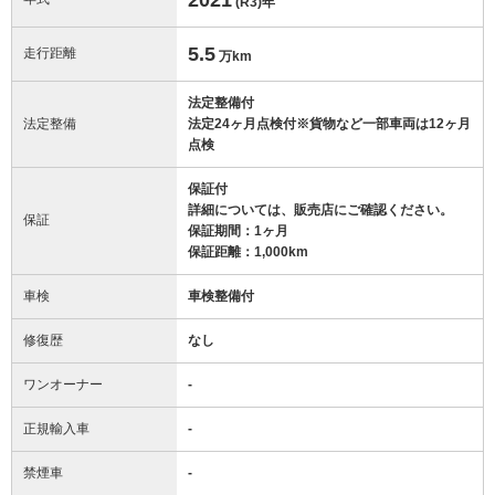
(R3)
年
5.5
走行距離
万km
法定整備付
法定整備
法定24ヶ月点検付※貨物など一部車両は12ヶ月
点検
保証付
詳細については、販売店にご確認ください。
保証
保証期間：1ヶ月
保証距離：1,000km
車検
車検整備付
修復歴
なし
ワンオーナー
-
正規輸入車
-
禁煙車
-