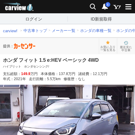
carview!
検索
通知
i
ログイン
ID新規取得
中古車トップ
メーカー一覧
ホンダの車種一覧
ホンダの
carview!
提供：
お気に入り
最近見た
一覧を見る
中古車
ホンダ フィット 1.5 e:HEV ベーシック 4WD
ハイブリット ホンダセンシング/
支払総額：
149.9
万円
本体価格：
137.8
万円
諸経費：
12.1
万円
年式：
2021
年
走行距離：
5.5
万km
修復歴：
なし
1
/
20