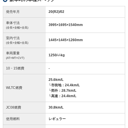
発売年月
20(R2)/02
車体寸法
3995
×
1695
×
1540
mm
(全長×全幅×全高)
室内寸法
1445
×
1445
×
1260
mm
(全長×全幅×全高)
車両重量
1250/-/-
kg
(AT×MT×CVT)
10・15燃費
-
25.6km/L
└市街地：24.4km/L
WLTC燃費
└郊外：28.7km/L
└高速：24.4km/L
JC08燃費
30.8km/L
使用燃料
レギュラー