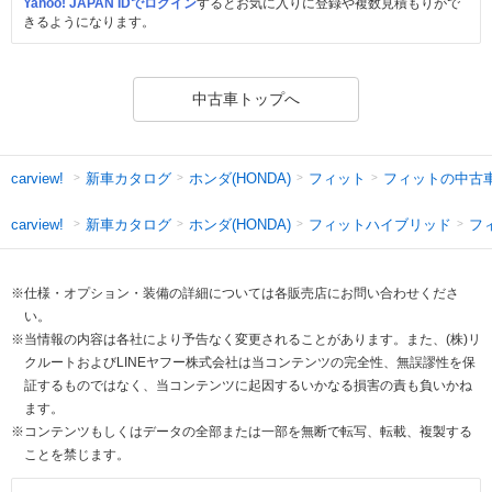
Yahoo! JAPAN IDでログイン
するとお気に入りに登録や複数見積もりがで
きるようになります。
中古車トップへ
新車カタログ
ホンダ(HONDA)
フィット
フィットの中古
carview!
新車カタログ
ホンダ(HONDA)
フィットハイブリッド
フ
carview!
※仕様・オプション・装備の詳細については各販売店にお問い合わせくださ
い。
※当情報の内容は各社により予告なく変更されることがあります。また、(株)リ
クルートおよびLINEヤフー株式会社は当コンテンツの完全性、無誤謬性を保
証するものではなく、当コンテンツに起因するいかなる損害の責も負いかね
ます。
※コンテンツもしくはデータの全部または一部を無断で転写、転載、複製する
ことを禁じます。