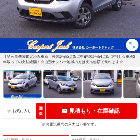
【第三者機関鑑定済み車両・外装評価5点(5点中)内装評価4点(5点中)】☆車検2
年取っての支払総額！☆山形ナンバー地域の方は支払総額で乗れます☆
無
見積もり・在庫確認
料
※お電話番号の入力は不要です。
支払総額（税込）
本体価格（税込）