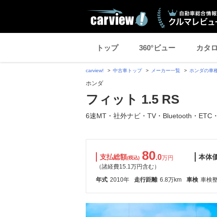
トップ
360°ビュー
カタ
carview!
中古車トップ
メーカー一覧
ホンダの車
ホンダ
フィット 1.5 RS
6速MT・社外ナビ・TV・Bluetooth・ETC
80
支払総額
.0
本体
万円
(税込)
（諸経費15.1万円含む）
年式
2010年
走行距離
6.8万km
車検
車検