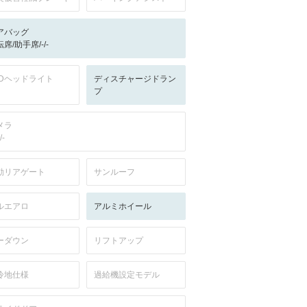
アバッグ
席/助手席/-/-
EDヘッドライト
ディスチャージドラン
プ
メラ
/-
動リアゲート
サンルーフ
ルエアロ
アルミホイール
ーダウン
リフトアップ
冷地仕様
過給機設定モデル