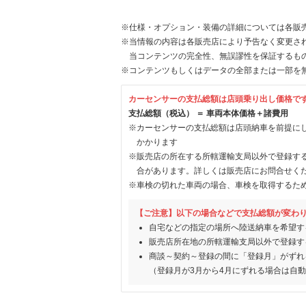
※仕様・オプション・装備の詳細については各販
※当情報の内容は各販売店により予告なく変更され
当コンテンツの完全性、無誤謬性を保証するも
※コンテンツもしくはデータの全部または一部を
カーセンサーの支払総額は店頭乗り出し価格で
支払総額（税込） ＝ 車両本体価格＋諸費用
※カーセンサーの支払総額は店頭納車を前提に
かかります
※販売店の所在する所轄運輸支局以外で登録す
合があります。詳しくは販売店にお問合せく
※車検の切れた車両の場合、車検を取得するた
【ご注意】以下の場合などで支払総額が変わ
自宅などの指定の場所へ陸送納車を希望す
販売店所在地の所轄運輸支局以外で登録す
商談～契約～登録の間に「登録月」がずれ
（登録月が3月から4月にずれる場合は自