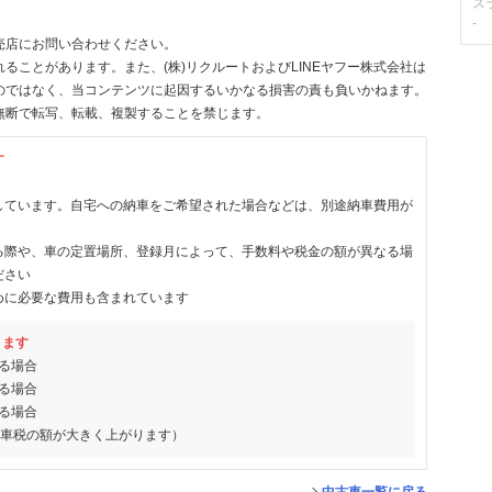
ス
-
売店にお問い合わせください。
ることがあります。また、(株)リクルートおよびLINEヤフー株式会社は
のではなく、当コンテンツに起因するいかなる損害の責も負いかねます。
無断で転写、転載、複製することを禁じます。
す
しています。自宅への納車をご希望された場合などは、別途納車費用が
る際や、車の定置場所、登録月によって、手数料や税金の額が異なる場
ださい
めに必要な費用も含まれています
ります
る場合
る場合
る場合
動車税の額が大きく上がります）