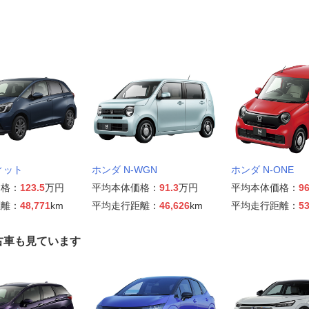
ィット
ホンダ N-WGN
ホンダ N-ONE
価格：
123.5
万円
平均本体価格：
91.3
万円
平均本体価格：
96
距離：
48,771
km
平均走行距離：
46,626
km
平均走行距離：
53
古車も見ています