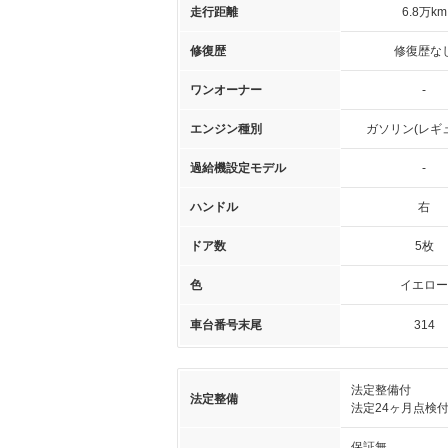
走行距離
6.8万km
修復歴
修復歴な
ワンオーナー
-
エンジン種別
ガソリン(レギ
過給機設定モデル
-
ハンドル
右
ドア数
5枚
色
イエロー
車台番号末尾
314
法定整備付
法定整備
法定24ヶ月点検
保証無