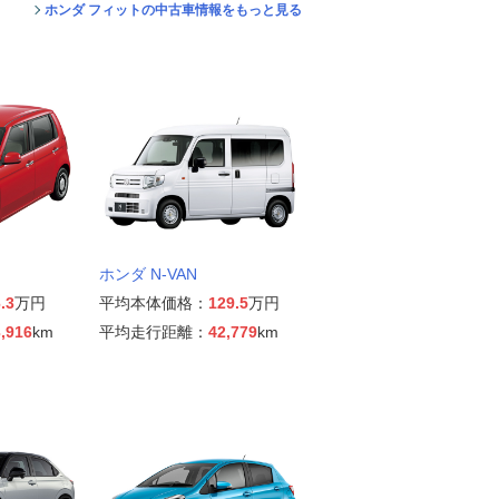
ホンダ フィットの中古車情報をもっと見る
ホンダ N-VAN
.3
万円
平均本体価格：
129.5
万円
,916
km
平均走行距離：
42,779
km