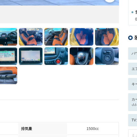
パ
エ
キ
カ
-/
T
排気量
1500cc
ミ