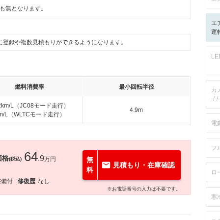
も無となります。
エ
運転
に登録や複数見積もりができるようになります。
L
燃料消費率
最小回転半径
カ
-/-/-
.2km/L（JC08モード走行）
4.9m
km/L（WLTCモード走行）
電
フ
64
価格
.9
万円
無
(税込)
見積もり・在庫確認
料
ロ
整備付
修復歴
なし
※お電話番号の入力は不要です。
寒