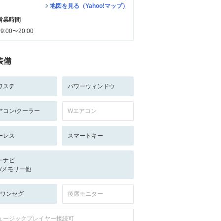
地図を見る（Yahoo!マップ）
営業時間
09:00〜20:00
装備
ワステ
パワーウィンドウ
アコン/クーラー
Wエアコン
ーレス
スマートキー
ーナビ
-/-/メモリー他
V:ワンセグ
後席モニター
ュージックプレイヤー接続可