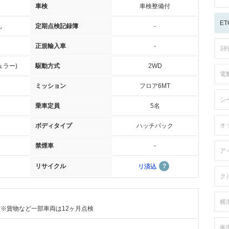
車検
車検整備付
ET
し
定期点検記録簿
-
正規輸入車
-
3
ュラー)
駆動方式
2WD
電
ミッション
フロア6MT
シ
乗車定員
5名
オ
ボディタイプ
ハッチバック
禁煙車
-
ア
リサイクル
リ済込
ク
横
付※貨物など一部車両は12ヶ月点検
衝