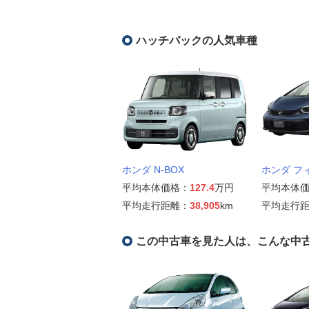
ハッチバックの人気車種
ホンダ N-BOX
ホンダ フ
平均本体価格：
127.4
万円
平均本体
平均走行距離：
38,905
km
平均走行
この中古車を見た人は、こんな中