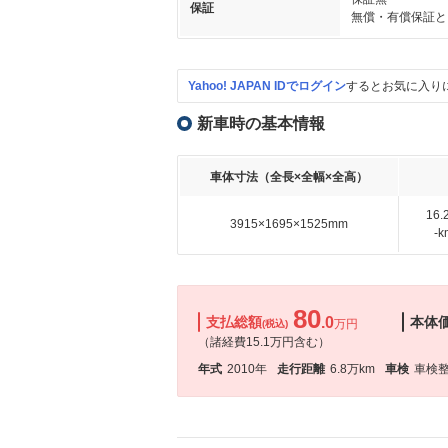
保証
無償・有償保証と
Yahoo! JAPAN IDでログイン
するとお気に入り
新車時の基本情報
車体寸法（全長×全幅×全高）
16
3915×1695×1525mm
-
80
支払総額
.0
本体
万円
(税込)
（諸経費15.1万円含む）
年式
2010年
走行距離
6.8万km
車検
車検