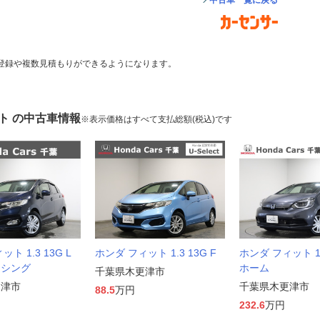
中古車一覧に戻る
登録や複数見積もりができるようになります。
ト の中古車情報
※表示価格はすべて支払総額(税込)です
ト 1.3 13G L
ホンダ フィット 1.3 13G F
ホンダ フィット 1.
ンシング
ホーム
千葉県木更津市
更津市
千葉県木更津市
88.5
万円
232.6
万円