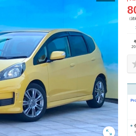
8
（諸
2
P