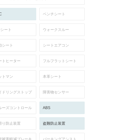
C
ベンチシート
列シート
ウォークスルー
動シート
シートエアコン
ートヒーター
フルフラットシート
ットマン
本革シート
イドリングストップ
障害物センサー
ルーズコントロール
ABS
滑り防止装置
盗難防止装置
突被害軽減ブレーキ
パーキングアシスト