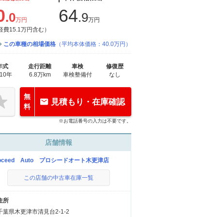
0
64
.0
.9
万円
万円
経費15.1万円含む）
この車種の相場価格
（平均本体価格：40.0万円）
年式
走行距離
車検
修復歴
010年
6.8万km
車検整備付
なし
無
見積もり・在庫確認
料
※お電話番号の入力は不要です。
店舗情報
roceed Auto プロシードオート木更津店
この店舗の中古車在庫一覧
住所
千葉県木更津市清見台2-1-2