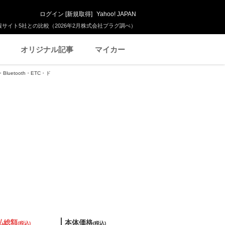
ログイン
[
新規取得
]
Yahoo! JAPAN
サイト5社との比較（2026年2月株式会社プラグ調べ）
オリジナル記事
マイカー
luetooth・ETC・ド
払総額
本体価格
(税込)
(税込)