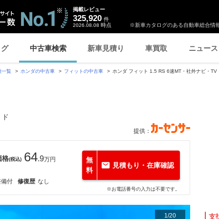
掲載レビュー
325,920
件
時点
※新車カタログのある自動車総合情報
2026.08.08
ログ
中古車検索
新車見積り
車買取
ニュース
種一覧
ホンダの中古車
フィットの中古車
ホンダ フィット 1.5 RS 6速MT・社外ナビ・TV・B
・ド
提供：
64
価格
.9
万円
無
(税込)
見積もり・在庫確認
料
整備付
修復歴
なし
※お電話番号の入力は不要です。
1
/
20
支