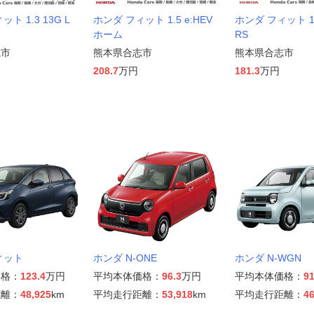
ト 1.3 13G L
ホンダ フィット 1.5 e:HEV
ホンダ フィット 1.
ジ
ホーム
RS
志市
熊本県合志市
熊本県合志市
208.7
万円
181.3
万円
ィット
ホンダ N-ONE
ホンダ N-WGN
価格：
123.4
万円
平均本体価格：
96.3
万円
平均本体価格：
91
距離：
48,925
km
平均走行距離：
53,918
km
平均走行距離：
46