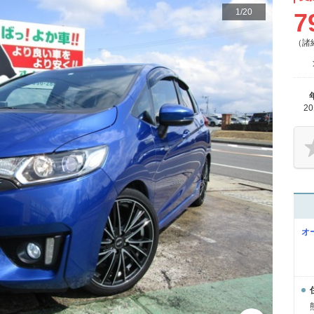
1
/
20
7
（諸
2
オ