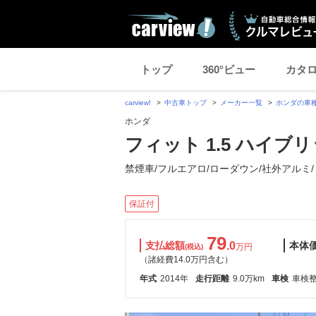
トップ
360°ビュー
カタ
carview!
中古車トップ
メーカー一覧
ホンダの車
ホンダ
フィット 1.5 ハイブ
禁煙車/フルエアロ/ローダウン/社外アルミ/
保証付
79
支払総額
.0
本体
万円
(税込)
（諸経費14.0万円含む）
年式
2014年
走行距離
9.0万km
車検
車検