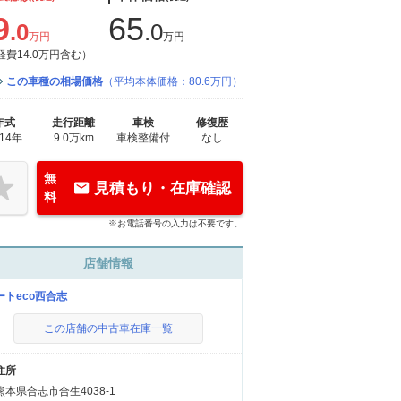
9
65
.0
.0
万円
万円
経費14.0万円含む）
この車種の相場価格
（平均本体価格：80.6万円）
年式
走行距離
車検
修復歴
014年
9.0万km
車検整備付
なし
無
見積もり・在庫確認
料
※お電話番号の入力は不要です。
店舗情報
ートeco西合志
この店舗の中古車在庫一覧
住所
熊本県合志市合生4038-1