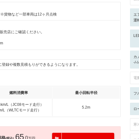
付※貨物など一部車両は12ヶ月点検
エ
運転
販売店にご確認ください。
L
km
カ
-/
に登録や複数見積もりができるようになります。
電
燃料消費率
最小回転半径
フ
.4km/L（JC08モード走行）
5.2m
ロ
km/L（WLTCモード走行）
寒
65
価格
.0
万円
無
(税込)