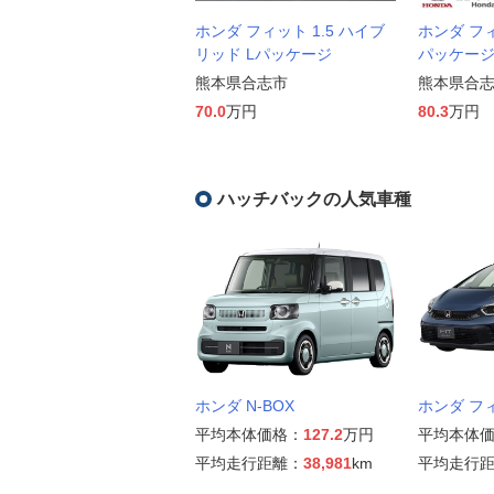
ホンダ フィット 1.5 ハイブ
ホンダ フィッ
リッド Lパッケージ
パッケー
熊本県合志市
熊本県合
70.0
万円
80.3
万円
ハッチバックの人気車種
ホンダ N-BOX
ホンダ フ
平均本体価格：
127.2
万円
平均本体
平均走行距離：
38,981
km
平均走行