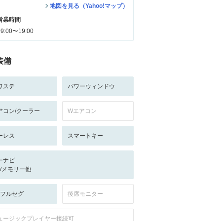
地図を見る（Yahoo!マップ）
営業時間
09:00〜19:00
装備
ワステ
パワーウィンドウ
アコン/クーラー
Wエアコン
ーレス
スマートキー
ーナビ
-/-/メモリー他
V:フルセグ
後席モニター
ュージックプレイヤー接続可