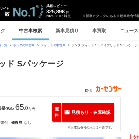
掲載レビュー
325,898
件
時点
※新車カタログのある自動車総合情報
2026.08.07
ログ
中古車検索
新車見積り
車買取
ニュース
種一覧
ホンダの中古車
フィットの中古車
ホンダ フィット 1.5 ハイブリッド Sパッケージ
リッド Sパッケージ
提供：
65
価格
.0
万円
無
(税込)
見積もり・在庫確認
料
整備付
修復歴
なし
※お電話番号の入力は不要です。
支