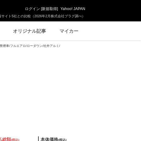
ログイン
[
新規取得
]
Yahoo! JAPAN
サイト5社との比較（2026年2月株式会社プラグ調べ）
オリジナル記事
マイカー
 禁煙車/フルエアロ/ローダウン/社外アルミ/
払総額
本体価格
(税込)
(税込)