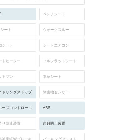
C
ベンチシート
列シート
ウォークスルー
動シート
シートエアコン
ートヒーター
フルフラットシート
ットマン
本革シート
イドリングストップ
障害物センサー
ルーズコントロール
ABS
滑り防止装置
盗難防止装置
突被害軽減ブレーキ
パーキングアシスト