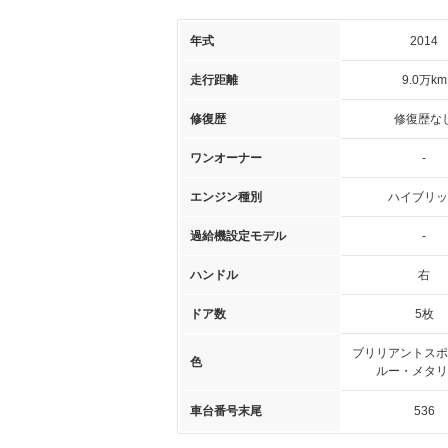
年式
2014
走行距離
9.0万km
修復歴
修復歴な
ワンオーナー
-
エンジン種別
ハイブリッ
過給機設定モデル
-
ハンドル
右
ドア数
5枚
ブリリアントスポ
色
ルー・メタリ
車台番号末尾
536