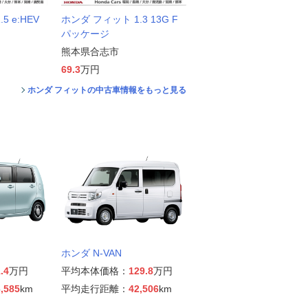
5 e:HEV
ホンダ フィット 1.3 13G F
パッケージ
熊本県合志市
69.3
万円
ホンダ フィットの中古車情報をもっと見る
ホンダ N-VAN
.4
万円
平均本体価格：
129.8
万円
,585
km
平均走行距離：
42,506
km