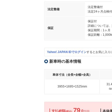
法定整備付
法定整備
法定24ヶ月点検
保証付
詳細については、
保証
保証期間：1ヶ月
保証距離：1,000
Yahoo! JAPAN IDでログイン
するとお気に入り
新車時の基本情報
車体寸法（全長×全幅×全高）
31
3955×1695×1525mm
-
79
支払総額
.0
本体
万円
(税込)