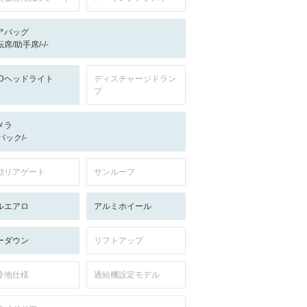
アバッグ
席/助手席/-/-
EDヘッドライト
ディスチャージドラン
プ
メラ
-/バック/-
動リアゲート
サンルーフ
ルエアロ
アルミホイール
ーダウン
リフトアップ
冷地仕様
過給機設定モデル