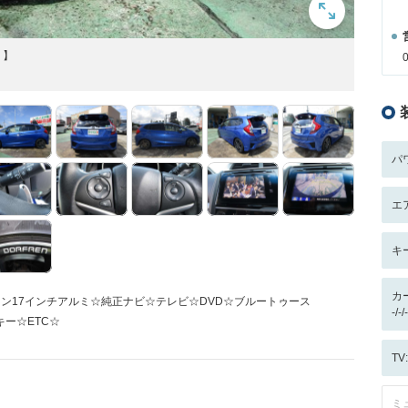
！】
パ
エ
キ
カ
レン17インチアルミ☆純正ナビ☆テレビ☆DVD☆ブルートゥース
-/
ー☆ETC☆
T
ミ