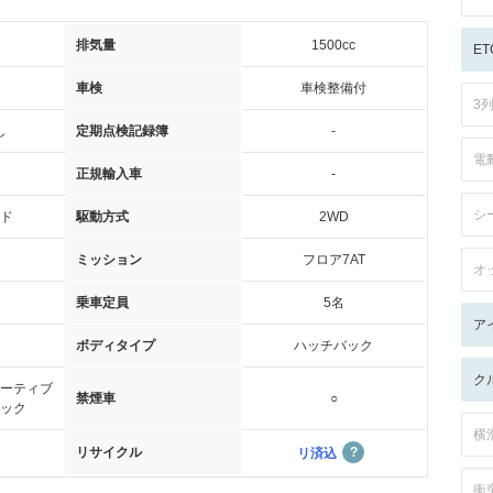
排気量
1500cc
ET
車検
車検整備付
3
し
定期点検記録簿
-
電
正規輸入車
-
シ
ド
駆動方式
2WD
ミッション
フロア7AT
オ
乗車定員
5名
ア
ボディタイプ
ハッチバック
ク
ーティブ
禁煙車
○
ック
横
リサイクル
リ済込
衝