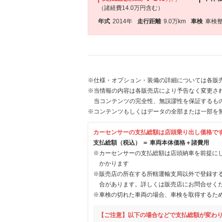
（諸経費14.0万円含む）
年式
2014年
走行距離
9.0万km
車検
車検
※仕様・オプション・装備の詳細については各販
※当情報の内容は各販売店により予告なく変更され
当コンテンツの完全性、無誤謬性を保証するも
※コンテンツもしくはデータの全部または一部を
カーセンサーの支払総額は店頭乗り出し価格で
支払総額（税込） ＝ 車両本体価格＋諸費用
※カーセンサーの支払総額は店頭納車を前提に
かかります
※販売店の所在する所轄運輸支局以外で登録す
合があります。詳しくは販売店にお問合せく
※車検の切れた車両の場合、車検を取得するた
【ご注意】以下の場合などで支払総額が変わ