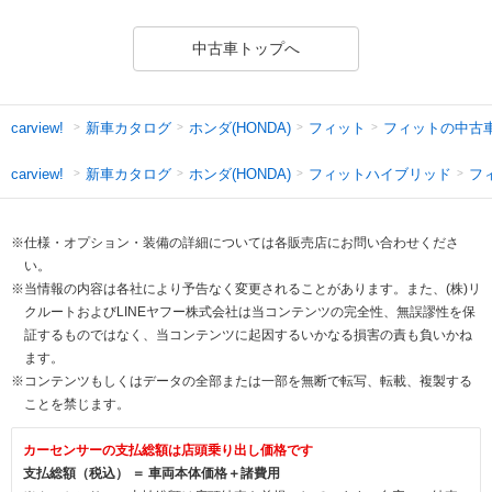
中古車トップへ
新車カタログ
ホンダ(HONDA)
フィット
フィットの中古
carview!
新車カタログ
ホンダ(HONDA)
フィットハイブリッド
フ
carview!
※仕様・オプション・装備の詳細については各販売店にお問い合わせくださ
い。
※当情報の内容は各社により予告なく変更されることがあります。また、(株)リ
クルートおよびLINEヤフー株式会社は当コンテンツの完全性、無誤謬性を保
証するものではなく、当コンテンツに起因するいかなる損害の責も負いかね
ます。
※コンテンツもしくはデータの全部または一部を無断で転写、転載、複製する
ことを禁じます。
カーセンサーの支払総額は店頭乗り出し価格です
支払総額（税込） ＝ 車両本体価格＋諸費用