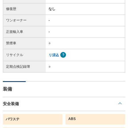
修復歴
なし
ワンオーナー
-
正規輸入車
-
禁煙車
○
リサイクル
リ済込
定期点検記録簿
○
装備
安全装備
ABS
パワステ