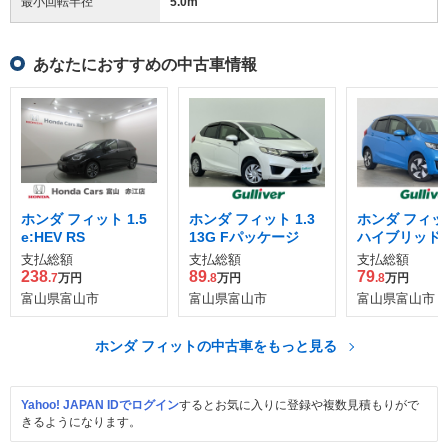
最小回転半径
5.0
m
あなたにおすすめの中古車情報
ホンダ フィット 1.5
ホンダ フィット 1.3
ホンダ フィット
e:HEV RS
13G Fパッケージ
ハイブリッド 
ケージ
支払総額
支払総額
支払総額
238
89
79
.7
万円
.8
万円
.8
万円
富山県富山市
富山県富山市
富山県富山市
ホンダ フィットの中古車をもっと見る
Yahoo! JAPAN IDでログイン
するとお気に入りに登録や複数見積もりがで
きるようになります。