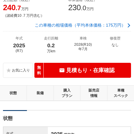
240
230
.7
.0
万円
万円
（諸経費10 .7 万円含む）
この車種の相場価格（平均本体価格：175万円）
年式
走行距離
車検
修復歴
2025
0.2
2028(R10)
なし
年7月
(R7)
万km
無
見積もり・在庫確認
料
購入
販売店
車種
状態
装備
プラン
情報
スペック
状態
2025
年式