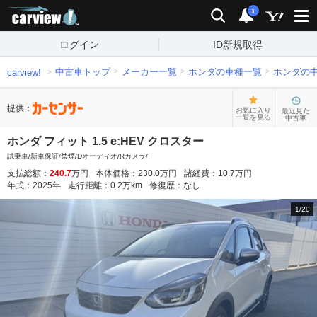
carview!
検索
通知
i
ログイン
ID新規取得
中古車トップ
メーカー一覧
ホンダの車種一覧
ホンダの
carview!
提供：
お気に入り
最近見た
一覧を見る
中古車
ホンダ フィット 1.5 e:HEV クロスター
試乗車/新車保証/禁煙/Dオーディオ/Rカメラ/
支払総額：
240.7
万円
本体価格：
230.0
万円
諸経費：
10.7
万円
年式：
2025
年
走行距離：
0.2
万km
修復歴：
なし
1
/
20