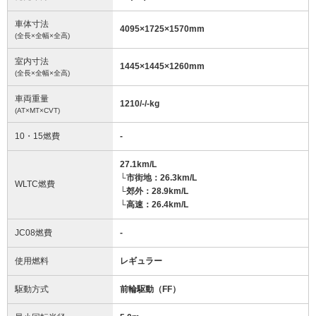
車体寸法
4095
×
1725
×
1570
mm
(全長×全幅×全高)
室内寸法
1445
×
1445
×
1260
mm
(全長×全幅×全高)
車両重量
1210/-/-
kg
(AT×MT×CVT)
10・15燃費
-
27.1km/L
└市街地：26.3km/L
WLTC燃費
└郊外：28.9km/L
└高速：26.4km/L
JC08燃費
-
使用燃料
レギュラー
駆動方式
前輪駆動（FF）