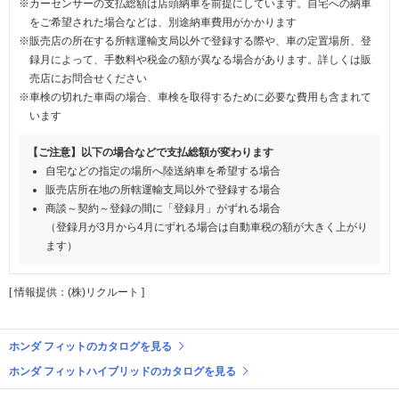
※カーセンサーの支払総額は店頭納車を前提にしています。自宅への納車
をご希望された場合などは、別途納車費用がかかります
※販売店の所在する所轄運輸支局以外で登録する際や、車の定置場所、登
録月によって、手数料や税金の額が異なる場合があります。詳しくは販
売店にお問合せください
※車検の切れた車両の場合、車検を取得するために必要な費用も含まれて
います
【ご注意】以下の場合などで支払総額が変わります
自宅などの指定の場所へ陸送納車を希望する場合
販売店所在地の所轄運輸支局以外で登録する場合
商談～契約～登録の間に「登録月」がずれる場合
（登録月が3月から4月にずれる場合は自動車税の額が大きく上がり
ます）
[ 情報提供：(株)リクルート ]
ホンダ フィットのカタログを見る
ホンダ フィットハイブリッドのカタログを見る