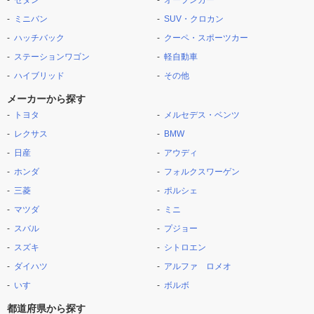
セダン
オープンカー
ミニバン
SUV・クロカン
ハッチバック
クーペ・スポーツカー
ステーションワゴン
軽自動車
ハイブリッド
その他
メーカーから探す
トヨタ
メルセデス・ベンツ
レクサス
BMW
日産
アウディ
ホンダ
フォルクスワーゲン
三菱
ポルシェ
マツダ
ミニ
スバル
プジョー
スズキ
シトロエン
ダイハツ
アルファ ロメオ
いすゞ
ボルボ
都道府県から探す