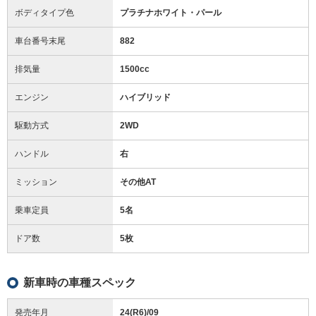
ボディタイプ色
プラチナホワイト・パール
車台番号末尾
882
排気量
1500cc
エンジン
ハイブリッド
駆動方式
2WD
ハンドル
右
ミッション
その他AT
乗車定員
5名
ドア数
5枚
新車時の車種スペック
発売年月
24(R6)/09