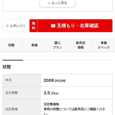
もっと見る
内外装に目立たない多少のキズ、ヘコミが認められる状態です。
内装：
目立たない軽微なダメージはありますが、良好な状態です。
無
見積もり・在庫確認
料
外装：
多少のキズ、ヘコミなどがあります。
購入
販売店
車種
状態
装備
プラン
情報
スペック
修復歴：無
この中古車の「車両品質評価書」を見る
状態
2008
年式
(H20)
年
3.5
走行距離
万km
法定整備無
法定整備
車両の状態については販売店にご確認くださ
い。