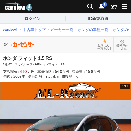
carview!
検索
通知
i
ログイン
ID新規取得
中古車トップ
メーカー一覧
ホンダの車種一覧
ホンダの
carview!
提供：
お気に入り
最近見た
一覧を見る
中古車
ホンダ フィット 1.5 RS
5速MT・スカイルーフ・HIDヘッドライト・ET/
支払総額：
69.8
万円
本体価格：
54.8
万円
諸経費：
15.0
万円
年式：
2008
年
走行距離：
3.5
万km
修復歴：
なし
1
/
23