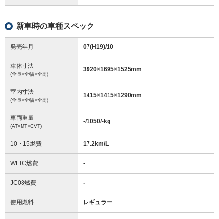
新車時の車種スペック
発売年月
07(H19)/10
車体寸法
3920
×
1695
×
1525
mm
(全長×全幅×全高)
室内寸法
1415
×
1415
×
1290
mm
(全長×全幅×全高)
車両重量
-/1050/-
kg
(AT×MT×CVT)
10・15燃費
17.2km/L
WLTC燃費
-
JC08燃費
-
使用燃料
レギュラー