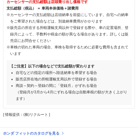
カーセンサーの支払総額は店頭乗り出し価格です
支払総額（税込） ＝ 車両本体価格＋諸費用
※カーセンサーの支払総額は店頭納車を前提にしています。自宅への納車
をご希望された場合などは、別途納車費用がかかります
※販売店の所在する所轄運輸支局以外で登録する際や、車の定置場所、登
録月によって、手数料や税金の額が異なる場合があります。詳しくは販
売店にお問合せください
※車検の切れた車両の場合、車検を取得するために必要な費用も含まれて
います
【ご注意】以下の場合などで支払総額が変わります
自宅などの指定の場所へ陸送納車を希望する場合
販売店所在地の所轄運輸支局以外で登録する場合
商談～契約～登録の間に「登録月」がずれる場合
（登録月が3月から4月にずれる場合は自動車税の額が大きく上がり
ます）
[ 情報提供：(株)リクルート ]
ホンダ フィットのカタログを見る