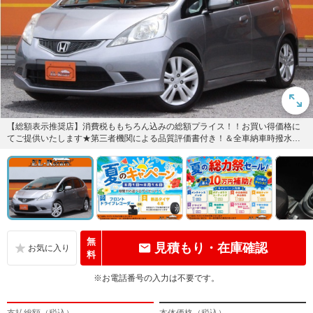
【総額表示推奨店】消費税ももちろん込みの総額プライス！！お買い得価格に
てご提供いたします★第三者機関による品質評価書付き！＆全車納車時撥水コ
ートサービス★
無
見積もり・在庫確認
料
※お電話番号の入力は不要です。
支払総額（税込）
本体価格（税込）