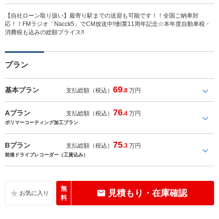
【自社ローン取り扱い】最寄り駅までの送迎も可能です！！全国ご納車対
応！！FMラジオ「Nacck5」でCM放送中!!創業11周年記念☆本年度自動車税・
消費税も込みの総額プライス!!
プラン
69
基本プラン
支払総額（税込）
.8
万円
76
Aプラン
支払総額（税込）
.4
万円
ポリマーコーティング加工プラン
75
Bプラン
支払総額（税込）
.3
万円
前後ドライブレコーダー（工賃込み）
無
見積もり・在庫確認
料