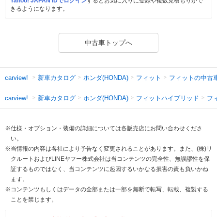
Yahoo! JAPAN IDでログイン
するとお気に入りに登録や複数見積もりがで
きるようになります。
中古車トップへ
新車カタログ
ホンダ(HONDA)
フィット
フィットの中古
carview!
新車カタログ
ホンダ(HONDA)
フィットハイブリッド
フ
carview!
※仕様・オプション・装備の詳細については各販売店にお問い合わせくださ
い。
※当情報の内容は各社により予告なく変更されることがあります。また、(株)リ
クルートおよびLINEヤフー株式会社は当コンテンツの完全性、無誤謬性を保
証するものではなく、当コンテンツに起因するいかなる損害の責も負いかね
ます。
※コンテンツもしくはデータの全部または一部を無断で転写、転載、複製する
ことを禁じます。