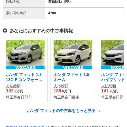
駆動方式
前輪駆動（FF）
最小回転半径
4.9
m
あなたにおすすめの中古車情報
ホンダ フィット 1.3
ホンダ フィット 1.5
ホンダ フィット
13G F コンフォート
ホーム
ハイブリッド 
エディション
ダセンシング
支払総額
支払総額
支払総額
102
186
141
.9
万円
.8
万円
.9
万円
埼玉県春日部市
埼玉県春日部市
埼玉県春日部市
ホンダ フィットの中古車をもっと見る