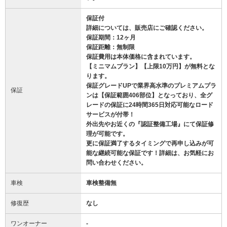
保証付
詳細については、販売店にご確認ください。
保証期間：12ヶ月
保証距離：無制限
保証費用は本体価格に含まれています。
【ミニマムプラン】【上限10万円】が無料とな
ります。
保証グレードUPで業界高水準のプレミアムプラ
保証
ンは【保証範囲406部位】となっており、全グ
レードの保証に24時間365日対応可能なロード
サービスが付帯！
外出先やお近くの『認証整備工場』にて保証修
理が可能です。
更に保証満了するタイミングで再申し込みが可
能な継続可能な保証です！詳細は、お気軽にお
問い合わせください。
車検
車検整備無
修復歴
なし
ワンオーナー
-