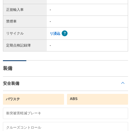
正規輸入車
-
禁煙車
-
リサイクル
リ済込
定期点検記録簿
-
装備
安全装備
ABS
パワステ
衝突被害軽減ブレーキ
クルーズコントロール