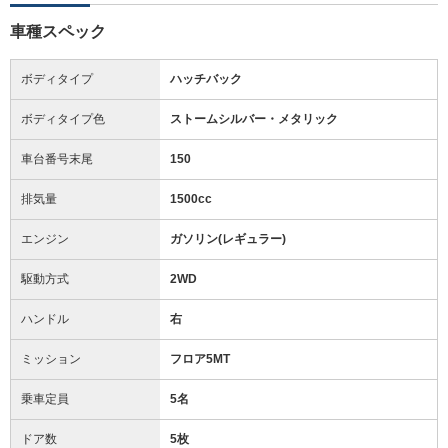
車種スペック
ボディタイプ
ハッチバック
ボディタイプ色
ストームシルバー・メタリック
車台番号末尾
150
排気量
1500cc
エンジン
ガソリン(レギュラー)
駆動方式
2WD
ハンドル
右
ミッション
フロア5MT
乗車定員
5名
ドア数
5枚