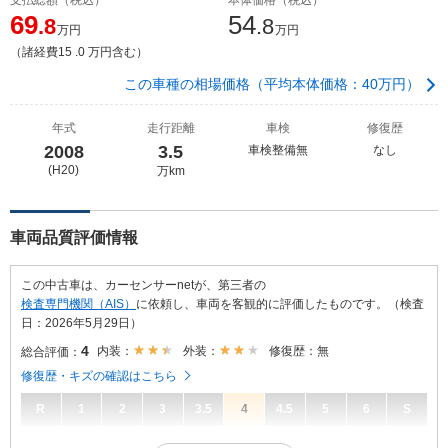
69
54
.8
.8
万円
万円
（諸経費15 .0 万円含む）
この車種の相場価格（平均本体価格：40万円）
年式
走行距離
車検
修復歴
2008
3.5
車検整備無
なし
(H20)
万km
車両品質評価情報
この中古車は、カーセンサーnetが、第三者の
検査専門機関（AIS）
に依頼し、車両を客観的に評価したものです。（検査
日：2026年5月29日）
4
内装：
外装：
修復歴：無
総合評価：
修復歴・キズの確認はこちら
R
1
2
3
3.5
4
4.5
5
6
S
4
総合評価：