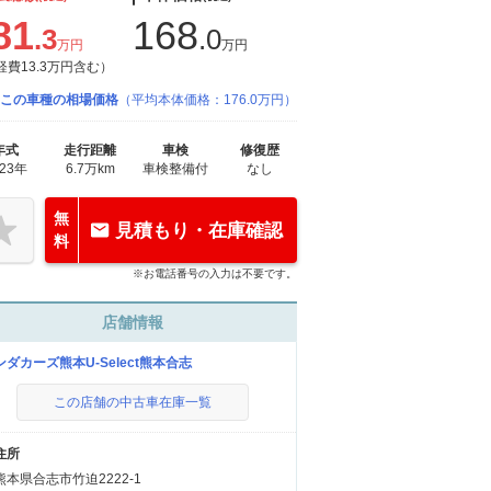
81
168
.3
.0
万円
万円
経費13.3万円含む）
この車種の相場価格
（平均本体価格：176.0万円）
年式
走行距離
車検
修復歴
023年
6.7万km
車検整備付
なし
無
見積もり・在庫確認
料
※お電話番号の入力は不要です。
店舗情報
ンダカーズ熊本U-Select熊本合志
この店舗の中古車在庫一覧
住所
熊本県合志市竹迫2222-1