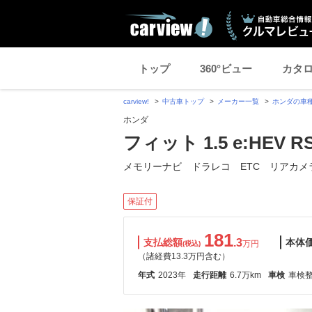
トップ
360°ビュー
カタ
carview!
中古車トップ
メーカー一覧
ホンダの車
ホンダ
フィット 1.5 e:HEV R
メモリーナビ ドラレコ ETC リアカメ
保証付
181
支払総額
.3
本体
万円
(税込)
（諸経費13.3万円含む）
年式
2023年
走行距離
6.7万km
車検
車検