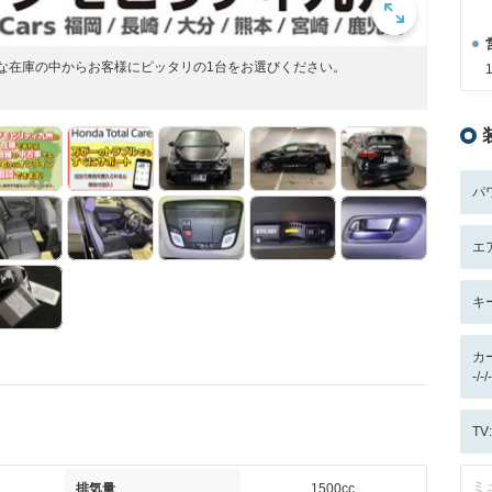
富な在庫の中からお客様にピッタリの1台をお選びください。
パ
エ
キ
カ
-/
T
ミ
排気量
1500cc