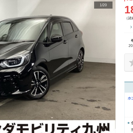
1
/
20
1
（諸
2
ホ