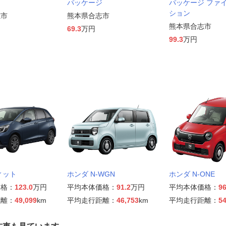
ジ
パッケージ
パッケージ ファ
ション
志市
熊本県合志市
熊本県合志市
69.3
万円
99.3
万円
ィット
ホンダ N-WGN
ホンダ N-ONE
価格：
123.0
万円
平均本体価格：
91.2
万円
平均本体価格：
96
距離：
49,099
km
平均走行距離：
46,753
km
平均走行距離：
54