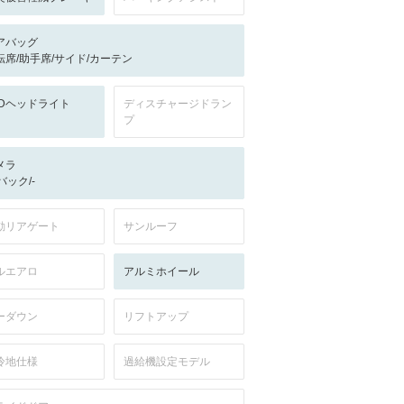
アバッグ
転席/助手席/サイド/カーテン
EDヘッドライト
ディスチャージドラン
プ
メラ
-/バック/-
動リアゲート
サンルーフ
ルエアロ
アルミホイール
ーダウン
リフトアップ
冷地仕様
過給機設定モデル