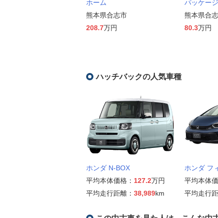
ホーム
パッケー
熊本県合志市
熊本県合
208.7
万円
80.3
万円
ハッチバックの人気車種
ホンダ N-BOX
ホンダ フ
平均本体価格：
127.2
万円
平均本体
平均走行距離：
38,989
km
平均走行