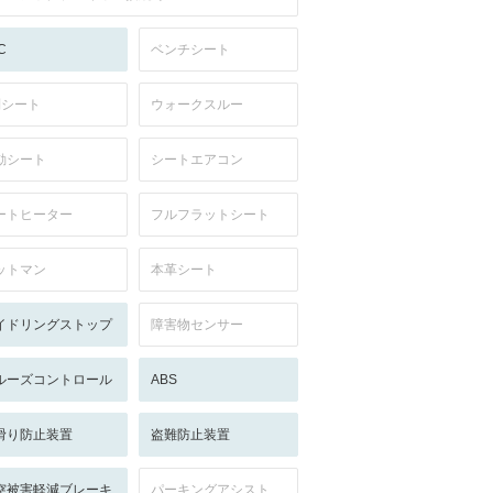
C
ベンチシート
列シート
ウォークスルー
動シート
シートエアコン
ートヒーター
フルフラットシート
ットマン
本革シート
イドリングストップ
障害物センサー
ルーズコントロール
ABS
滑り防止装置
盗難防止装置
突被害軽減ブレーキ
パーキングアシスト