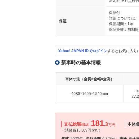
法定24ヶ月点検
保証付
詳細については、
保証
保証期間：1年
保証距離：無制限
Yahoo! JAPAN IDでログイン
するとお気に入り
新車時の基本情報
車体寸法（全長×全幅×全高）
-
4080×1695×1540mm
27
181
支払総額
.3
本体
万円
(税込)
（諸経費13.3万円含む）
年式
2023年
走行距離
6.7万km
車検
車検