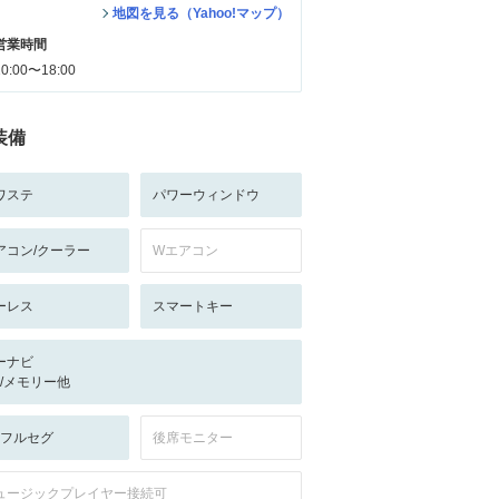
地図を見る（Yahoo!マップ）
営業時間
10:00〜18:00
装備
ワステ
パワーウィンドウ
アコン/クーラー
Wエアコン
ーレス
スマートキー
ーナビ
-/-/メモリー他
V:フルセグ
後席モニター
ュージックプレイヤー接続可