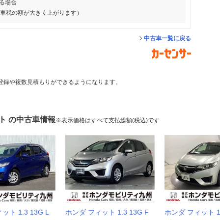
る場合
動車税の額が大きく上がります）
中古車一覧に戻る
登録や複数見積もりができるようになります。
ト の中古車情報
※表示価格はすべて支払総額(税込)です
ト 1.3 13G L
ホンダ フィット 1.3 13G F
ホンダ フィット 1.3