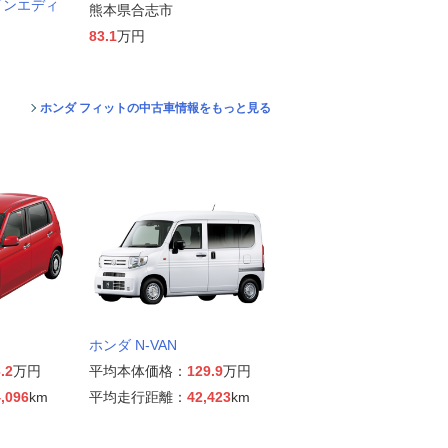
インエディ
熊本県合志市
83.1
万円
ホンダ フィットの中古車情報をもっと見る
ホンダ N-VAN
.2
万円
平均本体価格：
129.9
万円
,096
km
平均走行距離：
42,423
km