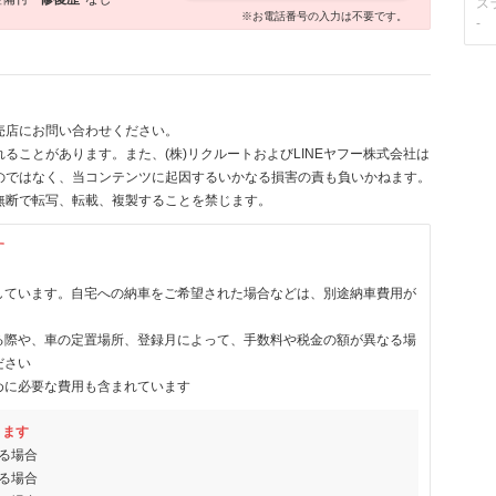
ス
※お電話番号の入力は不要です。
-
売店にお問い合わせください。
ることがあります。また、(株)リクルートおよびLINEヤフー株式会社は
のではなく、当コンテンツに起因するいかなる損害の責も負いかねます。
無断で転写、転載、複製することを禁じます。
す
しています。自宅への納車をご希望された場合などは、別途納車費用が
る際や、車の定置場所、登録月によって、手数料や税金の額が異なる場
ださい
めに必要な費用も含まれています
ります
る場合
る場合