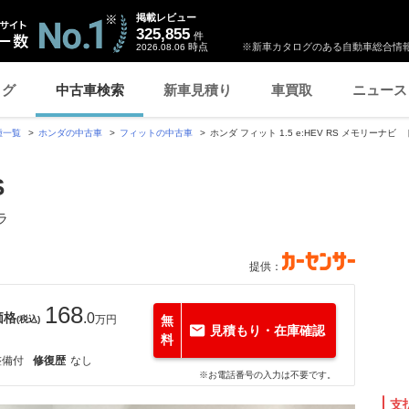
掲載レビュー
325,855
件
時点
※新車カタログのある自動車総合情報
2026.08.06
ログ
中古車検索
新車見積り
車買取
ニュース
種一覧
ホンダの中古車
フィットの中古車
ホンダ フィット 1.5 e:HEV RS メモリーナ
S
ラ
提供：
168
価格
.0
万円
無
(税込)
見積もり・在庫確認
料
整備付
修復歴
なし
※お電話番号の入力は不要です。
支