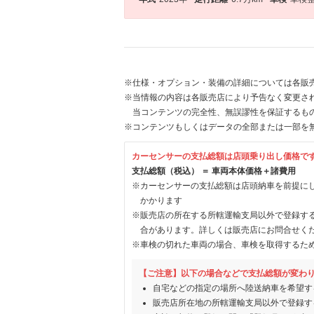
※仕様・オプション・装備の詳細については各販
※当情報の内容は各販売店により予告なく変更され
当コンテンツの完全性、無誤謬性を保証するも
※コンテンツもしくはデータの全部または一部を
カーセンサーの支払総額は店頭乗り出し価格で
支払総額（税込） ＝ 車両本体価格＋諸費用
※カーセンサーの支払総額は店頭納車を前提に
かかります
※販売店の所在する所轄運輸支局以外で登録す
合があります。詳しくは販売店にお問合せく
※車検の切れた車両の場合、車検を取得するた
【ご注意】以下の場合などで支払総額が変わ
自宅などの指定の場所へ陸送納車を希望す
販売店所在地の所轄運輸支局以外で登録す