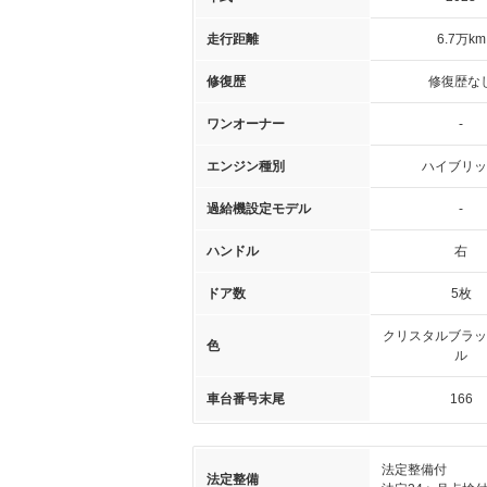
走行距離
6.7万km
修復歴
修復歴な
ワンオーナー
-
エンジン種別
ハイブリッ
過給機設定モデル
-
ハンドル
右
ドア数
5枚
クリスタルブラッ
色
ル
車台番号末尾
166
法定整備付
法定整備