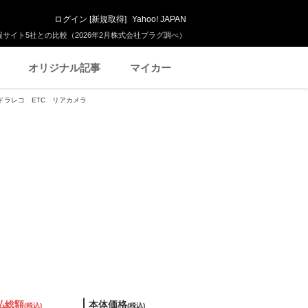
ログイン
[
新規取得
]
Yahoo! JAPAN
サイト5社との比較（2026年2月株式会社プラグ調べ）
オリジナル記事
マイカー
ビ ドラレコ ETC リアカメラ
払総額
本体価格
(税込)
(税込)