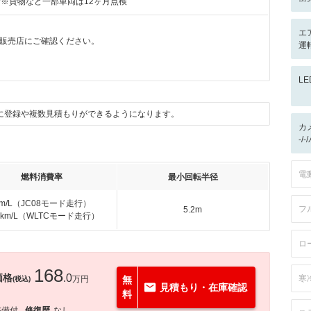
付※貨物など一部車両は12ヶ月点検
エ
販売店にご確認ください。
運
L
に登録や複数見積もりができるようになります。
カ
-/
電
燃料消費率
最小回転半径
km/L（JC08モード走行）
フ
5.2m
.2km/L（WLTCモード走行）
ロ
168
価格
.0
寒
万円
無
(税込)
見積もり・在庫確認
料
整備付
修復歴
なし