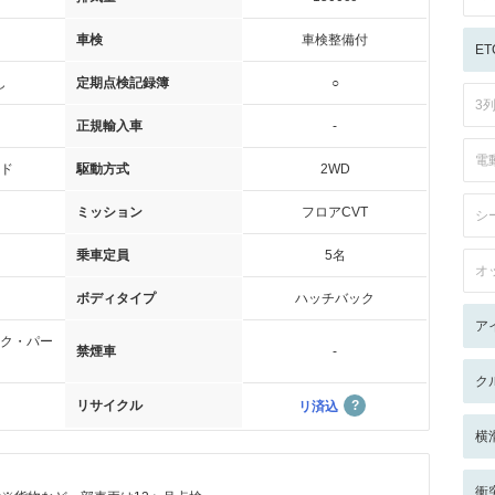
車検
車検整備付
ET
し
定期点検記録簿
○
3
正規輸入車
-
電
ド
駆動方式
2WD
ミッション
フロアCVT
シ
乗車定員
5名
オ
ボディタイプ
ハッチバック
ア
ク・パー
禁煙車
-
ク
リサイクル
リ済込
横
衝