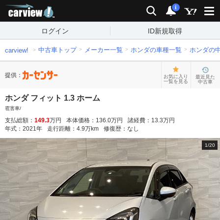
carview!
検索
通知
i
ログイン
ID新規取得
中古車トップ
メーカー一覧
ホンダの車種一覧
ホンダの
carview!
提供：
お気に入り
最近見た
一覧を見る
中古車
ホンダ フィット 1.3 ホーム
雹害車/
支払総額：
149.3
万円
本体価格：
136.0
万円
諸経費：
13.3
万円
年式：
2021
年
走行距離：
4.9
万km
修復歴：
なし
1
/
20