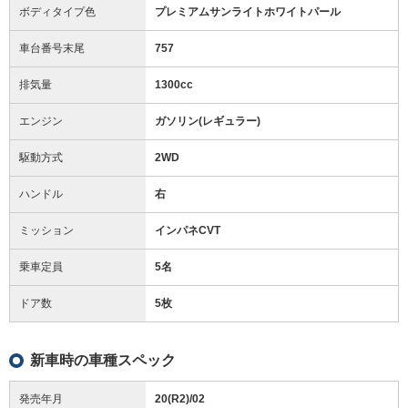
ボディタイプ色
プレミアムサンライトホワイトパール
車台番号末尾
757
排気量
1300cc
エンジン
ガソリン(レギュラー)
駆動方式
2WD
ハンドル
右
ミッション
インパネCVT
乗車定員
5名
ドア数
5枚
新車時の車種スペック
発売年月
20(R2)/02