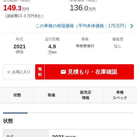
149
136
.3
.0
万円
万円
（諸経費13 .3 万円含む）
この車種の相場価格（平均本体価格：175万円）
年式
走行距離
車検
修復歴
2021
4.9
車検整備付
なし
(R3)
万km
無
見積もり・在庫確認
料
販売店
車種
状態
装備
情報
スペック
状態
2021
年式