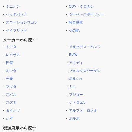
ミニバン
SUV・クロカン
ハッチバック
クーペ・スポーツカー
ステーションワゴン
軽自動車
ハイブリッド
その他
メーカーから探す
トヨタ
メルセデス・ベンツ
レクサス
BMW
日産
アウディ
ホンダ
フォルクスワーゲン
三菱
ポルシェ
マツダ
ミニ
スバル
プジョー
スズキ
シトロエン
ダイハツ
アルファ ロメオ
いすゞ
ボルボ
都道府県から探す