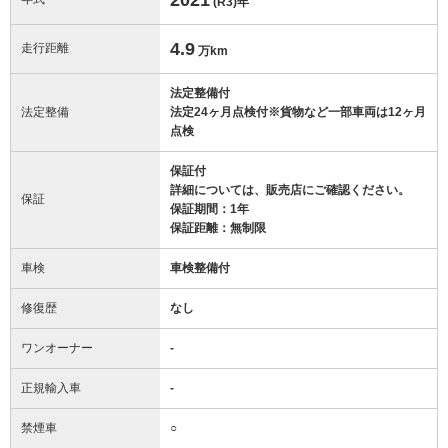
(R3)
年
4.9
走行距離
万km
法定整備付
法定整備
法定24ヶ月点検付※貨物など一部車両は12ヶ月
点検
保証付
詳細については、販売店にご確認ください。
保証
保証期間：1年
保証距離：無制限
車検
車検整備付
修復歴
なし
ワンオーナー
-
正規輸入車
-
禁煙車
○