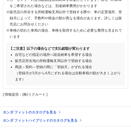
をご希望された場合などは、別途納車費用がかかります
※販売店の所在する所轄運輸支局以外で登録する際や、車の定置場所、登
録月によって、手数料や税金の額が異なる場合があります。詳しくは販
売店にお問合せください
※車検の切れた車両の場合、車検を取得するために必要な費用も含まれて
います
【ご注意】以下の場合などで支払総額が変わります
自宅などの指定の場所へ陸送納車を希望する場合
販売店所在地の所轄運輸支局以外で登録する場合
商談～契約～登録の間に「登録月」がずれる場合
（登録月が3月から4月にずれる場合は自動車税の額が大きく上がり
ます）
[ 情報提供：(株)リクルート ]
ホンダ フィットのカタログを見る
ホンダ フィットハイブリッドのカタログを見る