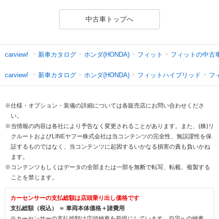
中古車トップへ
新車カタログ
ホンダ(HONDA)
フィット
フィットの中古
carview!
新車カタログ
ホンダ(HONDA)
フィットハイブリッド
フ
carview!
※仕様・オプション・装備の詳細については各販売店にお問い合わせくださ
い。
※当情報の内容は各社により予告なく変更されることがあります。また、(株)リ
クルートおよびLINEヤフー株式会社は当コンテンツの完全性、無誤謬性を保
証するものではなく、当コンテンツに起因するいかなる損害の責も負いかね
ます。
※コンテンツもしくはデータの全部または一部を無断で転写、転載、複製する
ことを禁じます。
カーセンサーの支払総額は店頭乗り出し価格です
支払総額（税込） ＝ 車両本体価格＋諸費用
※カーセンサーの支払総額は店頭納車を前提にしています。自宅への納車