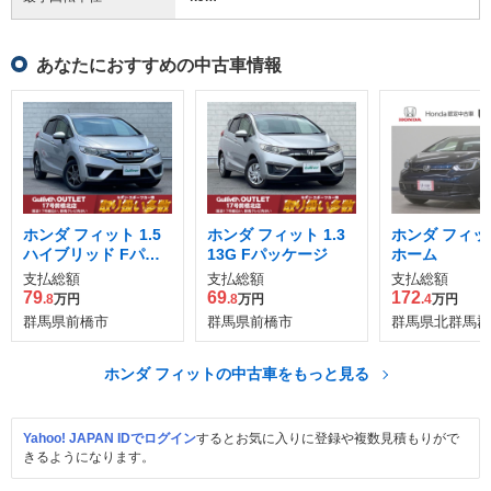
あなたにおすすめの中古車情報
ホンダ フィット 1.5
ホンダ フィット 1.3
ホンダ フィット
ハイブリッド Fパッ
13G Fパッケージ
ホーム
ケージ
支払総額
支払総額
支払総額
79
69
172
.8
万円
.8
万円
.4
万円
群馬県前橋市
群馬県前橋市
群馬県北群馬郡
ホンダ フィットの中古車をもっと見る
Yahoo! JAPAN IDでログイン
するとお気に入りに登録や複数見積もりがで
きるようになります。