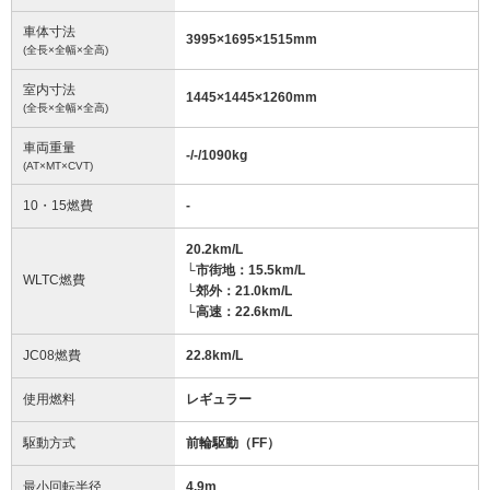
車体寸法
3995
×
1695
×
1515
mm
(全長×全幅×全高)
室内寸法
1445
×
1445
×
1260
mm
(全長×全幅×全高)
車両重量
-/-/1090
kg
(AT×MT×CVT)
10・15燃費
-
20.2km/L
└市街地：15.5km/L
WLTC燃費
└郊外：21.0km/L
└高速：22.6km/L
JC08燃費
22.8km/L
使用燃料
レギュラー
駆動方式
前輪駆動（FF）
最小回転半径
4.9
m