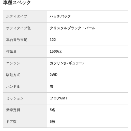
車種スペック
ボディタイプ
ハッチバック
ボディタイプ色
クリスタルブラック・パール
車台番号末尾
122
排気量
1500cc
エンジン
ガソリン(レギュラー)
駆動方式
2WD
ハンドル
右
ミッション
フロア6MT
乗車定員
5名
ドア数
5枚