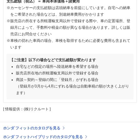
支払総額（税込） ＝ 車両本体価格＋諸費用
※カーセンサーの支払総額は店頭納車を前提にしています。自宅への納車
をご希望された場合などは、別途納車費用がかかります
※販売店の所在する所轄運輸支局以外で登録する際や、車の定置場所、登
録月によって、手数料や税金の額が異なる場合があります。詳しくは販
売店にお問合せください
※車検の切れた車両の場合、車検を取得するために必要な費用も含まれて
います
【ご注意】以下の場合などで支払総額が変わります
自宅などの指定の場所へ陸送納車を希望する場合
販売店所在地の所轄運輸支局以外で登録する場合
商談～契約～登録の間に「登録月」がずれる場合
（登録月が3月から4月にずれる場合は自動車税の額が大きく上がり
ます）
[ 情報提供：(株)リクルート ]
ホンダ フィットのカタログを見る
ホンダ フィットハイブリッドのカタログを見る