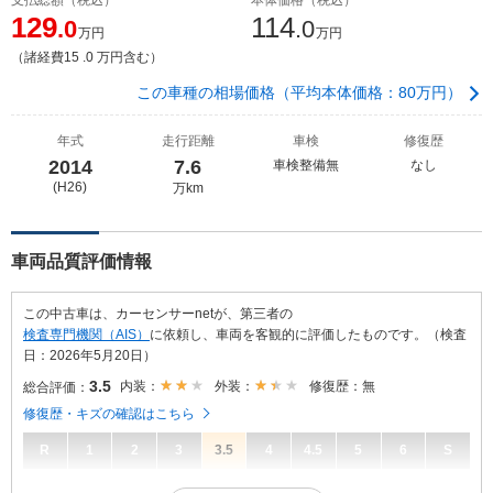
129
114
.0
.0
万円
万円
（諸経費15 .0 万円含む）
この車種の相場価格（平均本体価格：80万円）
年式
走行距離
車検
修復歴
2014
7.6
車検整備無
なし
(H26)
万km
車両品質評価情報
この中古車は、カーセンサーnetが、第三者の
検査専門機関（AIS）
に依頼し、車両を客観的に評価したものです。（検査
日：2026年5月20日）
3.5
内装：
外装：
修復歴：無
総合評価：
修復歴・キズの確認はこちら
R
1
2
3
3.5
4
4.5
5
6
S
3.5
総合評価：