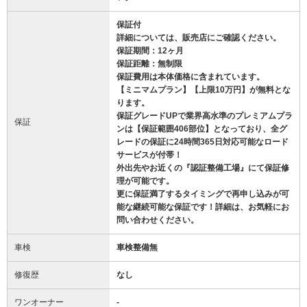
保証付
詳細については、販売店にご確認ください。
保証期間：12ヶ月
保証距離：無制限
保証費用は本体価格に含まれています。
【ミニマムプラン】【上限10万円】が無料とな
ります。
保証グレードUPで業界高水準のプレミアムプラ
保証
ンは【保証範囲406部位】となっており、全グ
レードの保証に24時間365日対応可能なロード
サービスが付帯！
外出先やお近くの『認証整備工場』にて保証修
理が可能です。
更に保証満了するタイミングで再申し込みが可
能な継続可能な保証です！詳細は、お気軽にお
問い合わせください。
車検
車検整備無
修復歴
なし
ワンオーナー
-