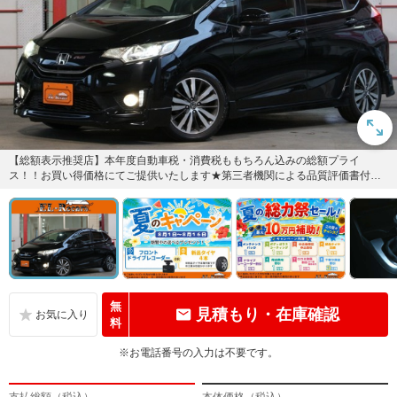
【総額表示推奨店】本年度自動車税・消費税ももちろん込みの総額プライ
ス！！お買い得価格にてご提供いたします★第三者機関による品質評価書付
き！＆全車納車時撥水コートサービス★...
無
見積もり・在庫確認
料
※お電話番号の入力は不要です。
支払総額（税込）
本体価格（税込）