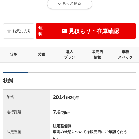
もっと見る
内外装に多少のキズ、ヘコミが認められる状態です。
内装：
標準的に使用されていて、多少のコゲ、スレ、キズがあります。
無
見積もり・在庫確認
料
外装：
目立つキズ、ヘコミなどがあります。
購入
販売店
車種
状態
装備
プラン
情報
スペック
修復歴：無
この中古車の「車両品質評価書」を見る
状態
2014
年式
(H26)
年
7.6
走行距離
万km
法定整備無
法定整備
車両の状態については販売店にご確認くださ
い。