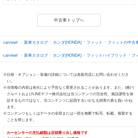
中古車トップへ
新車カタログ
ホンダ(HONDA)
フィット
フィットの中古
carview!
新車カタログ
ホンダ(HONDA)
フィットハイブリッド
フ
carview!
※仕様・オプション・装備の詳細については各販売店にお問い合わせくださ
い。
※当情報の内容は各社により予告なく変更されることがあります。また、(株)リ
クルートおよびLINEヤフー株式会社は当コンテンツの完全性、無誤謬性を保
証するものではなく、当コンテンツに起因するいかなる損害の責も負いかね
ます。
※コンテンツもしくはデータの全部または一部を無断で転写、転載、複製する
ことを禁じます。
カーセンサーの支払総額は店頭乗り出し価格です