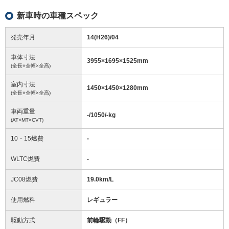
新車時の車種スペック
発売年月
14(H26)/04
車体寸法
3955
×
1695
×
1525
mm
(全長×全幅×全高)
室内寸法
1450
×
1450
×
1280
mm
(全長×全幅×全高)
車両重量
-/1050/-
kg
(AT×MT×CVT)
10・15燃費
-
WLTC燃費
-
JC08燃費
19.0km/L
使用燃料
レギュラー
駆動方式
前輪駆動（FF）