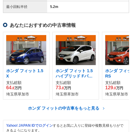
最小回転半径
5.2
m
あなたにおすすめの中古車情報
ホンダ フィット 1.5
ホンダ フィット 1.5
ホンダ フィット
X
ハイブリッド Fパッ
RS
ケージ
支払総額
支払総額
支払総額
64
73
129
.8
万円
.8
万円
.0
万円
埼玉県草加市
埼玉県草加市
埼玉県草加市
ホンダ フィットの中古車をもっと見る
Yahoo! JAPAN IDでログイン
するとお気に入りに登録や複数見積もりがで
きるようになります。