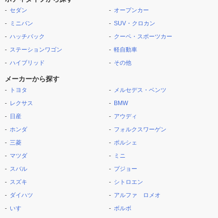
セダン
オープンカー
ミニバン
SUV・クロカン
ハッチバック
クーペ・スポーツカー
ステーションワゴン
軽自動車
ハイブリッド
その他
メーカーから探す
トヨタ
メルセデス・ベンツ
レクサス
BMW
日産
アウディ
ホンダ
フォルクスワーゲン
三菱
ポルシェ
マツダ
ミニ
スバル
プジョー
スズキ
シトロエン
ダイハツ
アルファ ロメオ
いすゞ
ボルボ