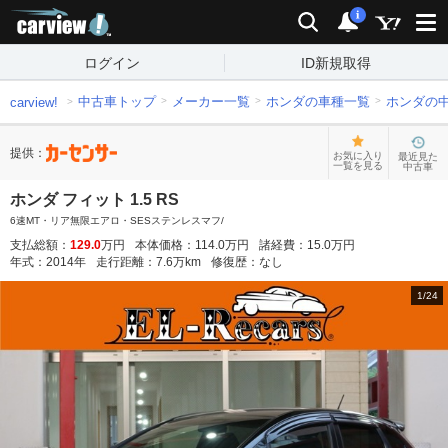
carview!
検索
通知
i
ログイン
ID新規取得
中古車トップ
メーカー一覧
ホンダの車種一覧
ホンダの
carview!
提供：
お気に入り
最近見た
一覧を見る
中古車
ホンダ フィット 1.5 RS
6速MT・リア無限エアロ・SESステンレスマフ/
支払総額：
129.0
万円
本体価格：
114.0
万円
諸経費：
15.0
万円
年式：
2014
年
走行距離：
7.6
万km
修復歴：
なし
1
/
24