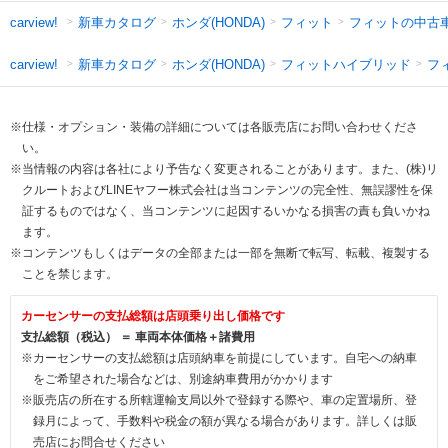
新車カタログ
ホンダ(HONDA)
フィット
フィットの中古
carview!
新車カタログ
ホンダ(HONDA)
フィットハイブリッド
フ
carview!
※仕様・オプション・装備の詳細については各販売店にお問い合わせくださ
い。
※当情報の内容は各社により予告なく変更されることがあります。また、(株)リ
クルートおよびLINEヤフー株式会社は当コンテンツの完全性、無誤謬性を保
証するものではなく、当コンテンツに起因するいかなる損害の責も負いかね
ます。
※コンテンツもしくはデータの全部または一部を無断で転写、転載、複製する
ことを禁じます。
カーセンサーの支払総額は店頭乗り出し価格です
支払総額（税込） ＝ 車両本体価格＋諸費用
※カーセンサーの支払総額は店頭納車を前提にしています。自宅への納車
をご希望された場合などは、別途納車費用がかかります
※販売店の所在する所轄運輸支局以外で登録する際や、車の定置場所、登
録月によって、手数料や税金の額が異なる場合があります。詳しくは販
売店にお問合せください