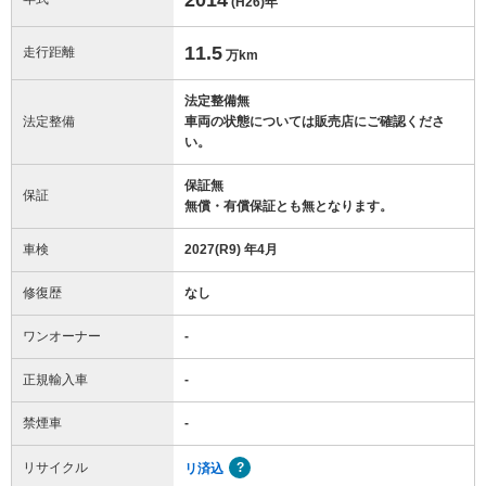
(H26)
年
11.5
走行距離
万km
法定整備無
法定整備
車両の状態については販売店にご確認くださ
い。
保証無
保証
無償・有償保証とも無となります。
車検
2027(R9) 年4月
修復歴
なし
ワンオーナー
-
正規輸入車
-
禁煙車
-
リサイクル
リ済込