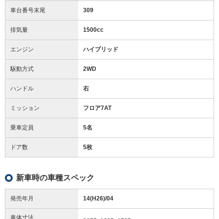
車台番号末尾
309
排気量
1500cc
エンジン
ハイブリッド
駆動方式
2WD
ハンドル
右
ミッション
フロア7AT
乗車定員
5名
ドア数
5枚
新車時の車種スペック
発売年月
14(H26)/04
車体寸法