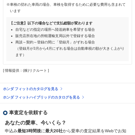
※車検の切れた車両の場合、車検を取得するために必要な費用も含まれて
います
【ご注意】以下の場合などで支払総額が変わります
自宅などの指定の場所へ陸送納車を希望する場合
販売店所在地の所轄運輸支局以外で登録する場合
商談～契約～登録の間に「登録月」がずれる場合
（登録月が3月から4月にずれる場合は自動車税の額が大きく上がり
ます）
[ 情報提供：(株)リクルート ]
ホンダ フィットのカタログを見る
ホンダ フィットハイブリッドのカタログを見る
車査定を依頼する
あなたの愛車、今いくら？
申込み
最短3時間後
に
最大20社
から愛車の査定結果をWebでお知