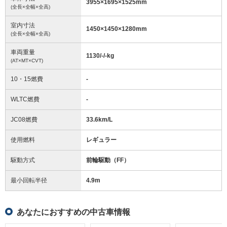
3955
×
1695
×
1525
mm
(全長×全幅×全高)
室内寸法
1450
×
1450
×
1280
mm
(全長×全幅×全高)
車両重量
1130/-/-
kg
(AT×MT×CVT)
10・15燃費
-
WLTC燃費
-
JC08燃費
33.6km/L
使用燃料
レギュラー
駆動方式
前輪駆動（FF）
最小回転半径
4.9
m
あなたにおすすめの中古車情報