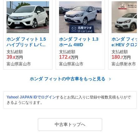
ホンダ フィット 1.5
ホンダ フィット 1.3
ホンダ フィット
ハイブリッド Lパッ
ホーム 4WD
e:HEV クロ
ケージ
支払総額
支払総額
支払総額
39
172
180
.8
万円
.4
万円
.7
万円
富山県富山市
富山県富山市
富山県射水市
ホンダ フィットの中古車をもっと見る
Yahoo! JAPAN IDでログイン
するとお気に入りに登録や複数見積もりがで
きるようになります。
中古車トップへ