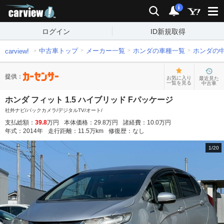
carview!
検索
通知
i
ログイン
ID新規取得
中古車トップ
メーカー一覧
ホンダの車種一覧
ホンダの
carview!
提供：
お気に入り
最近見た
一覧を見る
中古車
ホンダ フィット 1.5 ハイブリッド Fパッケージ
社外ナビ/バックカメラ/デジタルTV/オート/
支払総額：
39.8
万円
本体価格：
29.8
万円
諸経費：
10.0
万円
年式：
2014
年
走行距離：
11.5
万km
修復歴：
なし
1
/
20