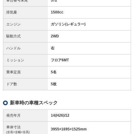
車台番号末尾
372
排気量
1500cc
エンジン
ガソリン(レギュラー)
駆動方式
2WD
ハンドル
右
ミッション
フロア6MT
乗車定員
5名
ドア数
5枚
新車時の車種スペック
発売年月
14(H26)/12
車体寸法
3955
×
1695
×
1525
mm
(全長×全幅×全高)