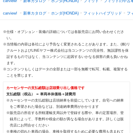
新車カタログ
ホンダ(HONDA)
フィット
フィットの中古
carview!
新車カタログ
ホンダ(HONDA)
フィットハイブリッド
フ
carview!
※仕様・オプション・装備の詳細については各販売店にお問い合わせくださ
い。
※当情報の内容は各社により予告なく変更されることがあります。また、(株)リ
クルートおよびLINEヤフー株式会社は当コンテンツの完全性、無誤謬性を保
証するものではなく、当コンテンツに起因するいかなる損害の責も負いかね
ます。
※コンテンツもしくはデータの全部または一部を無断で転写、転載、複製する
ことを禁じます。
カーセンサーの支払総額は店頭乗り出し価格です
支払総額（税込） ＝ 車両本体価格＋諸費用
※カーセンサーの支払総額は店頭納車を前提にしています。自宅への納車
をご希望された場合などは、別途納車費用がかかります
※販売店の所在する所轄運輸支局以外で登録する際や、車の定置場所、登
録月によって、手数料や税金の額が異なる場合があります。詳しくは販
売店にお問合せください
※車検の切れた車両の場合、車検を取得するために必要な費用も含まれて