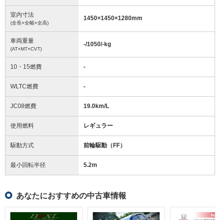
室内寸法
1450
×
1450
×
1280
mm
(全長×全幅×全高)
車両重量
-/1050/-
kg
(AT×MT×CVT)
10・15燃費
-
WLTC燃費
-
JC08燃費
19.0km/L
使用燃料
レギュラー
駆動方式
前輪駆動（FF）
最小回転半径
5.2
m
あなたにおすすめの中古車情報