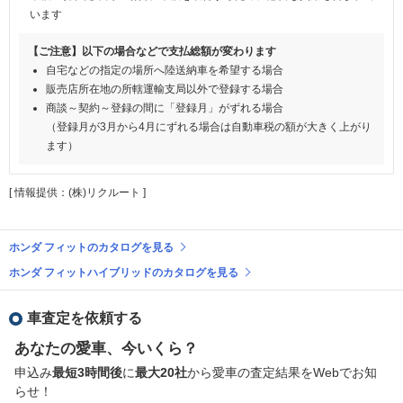
います
【ご注意】以下の場合などで支払総額が変わります
自宅などの指定の場所へ陸送納車を希望する場合
販売店所在地の所轄運輸支局以外で登録する場合
商談～契約～登録の間に「登録月」がずれる場合
（登録月が3月から4月にずれる場合は自動車税の額が大きく上がり
ます）
[ 情報提供：(株)リクルート ]
ホンダ フィットのカタログを見る
ホンダ フィットハイブリッドのカタログを見る
車査定を依頼する
あなたの愛車、今いくら？
申込み
最短3時間後
に
最大20社
から愛車の査定結果をWebでお知
らせ！