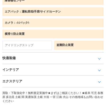
障害物センサー
エアバック：運転席/助手席/サイド/カーテン
カメラ：-/-/バック/-
横滑り防止装置
盗難防止装置
アイドリングストップ
快適装備
インテリア
エクステリア
買取・下取強化中！無料査定実施中★まずはご相談ください！★岐阜 可児 各務
原 多治見 土岐 関 美濃加茂 土岐 大垣 一宮 江南 犬山 その他地域もお問い合わせ
ください