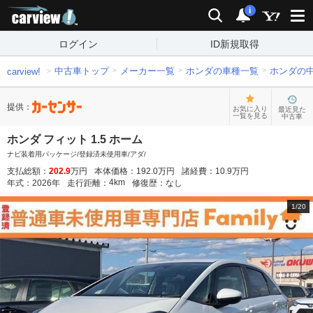
carview!
検索
通知
i
ログイン
ID新規取得
中古車トップ
メーカー一覧
ホンダの車種一覧
ホンダの
carview!
提供：
お気に入り
最近見た
一覧を見る
中古車
ホンダ フィット 1.5 ホーム
ナビ装着用パッケージ/登録済未使用車/アダ/
支払総額：
202.9
万円
本体価格：
192.0
万円
諸経費：
10.9
万円
4
km
年式：
2026
年
走行距離：
修復歴：
なし
1
/
20