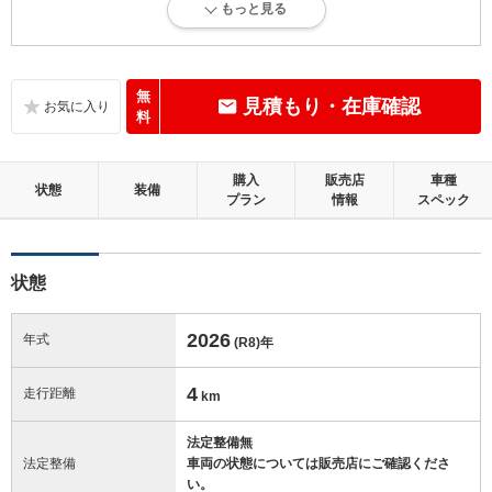
もっと見る
新車登録後12ヶ月未満、走行距離1万km以下で、内外装にダメージがな
い、とても綺麗な状態です。
内装：
無
見積もり・在庫確認
無キズ、もしくは傷みや汚れなどがほぼない、とても綺麗な状態です。
料
外装：
購入
販売店
車種
無キズ、もしくはキズやヘコミなどがほぼない、とても綺麗な状態で
状態
装備
プラン
情報
スペック
す。
修復歴：無
状態
この中古車の「車両品質評価書」を見る
2026
年式
(R8)
年
4
走行距離
km
法定整備無
法定整備
車両の状態については販売店にご確認くださ
い。