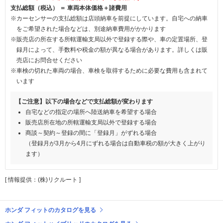
支払総額（税込） ＝ 車両本体価格＋諸費用
※カーセンサーの支払総額は店頭納車を前提にしています。自宅への納車
をご希望された場合などは、別途納車費用がかかります
※販売店の所在する所轄運輸支局以外で登録する際や、車の定置場所、登
録月によって、手数料や税金の額が異なる場合があります。詳しくは販
売店にお問合せください
※車検の切れた車両の場合、車検を取得するために必要な費用も含まれて
います
【ご注意】以下の場合などで支払総額が変わります
自宅などの指定の場所へ陸送納車を希望する場合
販売店所在地の所轄運輸支局以外で登録する場合
商談～契約～登録の間に「登録月」がずれる場合
（登録月が3月から4月にずれる場合は自動車税の額が大きく上がり
ます）
[ 情報提供：(株)リクルート ]
ホンダ フィットのカタログを見る