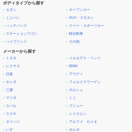
ボディタイプから探す
セダン
オープンカー
ミニバン
SUV・クロカン
ハッチバック
クーペ・スポーツカー
ステーションワゴン
軽自動車
ハイブリッド
その他
メーカーから探す
トヨタ
メルセデス・ベンツ
レクサス
BMW
日産
アウディ
ホンダ
フォルクスワーゲン
三菱
ポルシェ
マツダ
ミニ
スバル
プジョー
スズキ
シトロエン
ダイハツ
アルファ ロメオ
いすゞ
ボルボ