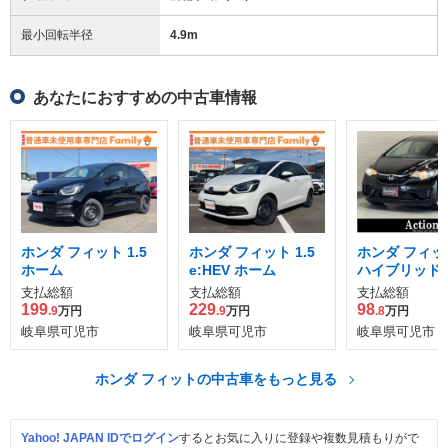
最小回転半径
4.9
m
あなたにおすすめの中古車情報
ホンダ フィット 1.5
ホンダ フィット 1.5
ホンダ フィット
ホーム
e:HEV ホーム
ハイブリッド 
ケージ
支払総額
支払総額
支払総額
199
229
98
.9
万円
.9
万円
.8
万円
岐阜県可児市
岐阜県可児市
岐阜県可児市
ホンダ フィットの中古車をもっと見る
Yahoo! JAPAN IDでログイン
するとお気に入りに登録や複数見積もりがで