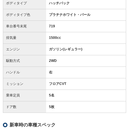
ボディタイプ
ハッチバック
ボディタイプ色
プラチナホワイト・パール
車台番号末尾
719
排気量
1500cc
エンジン
ガソリン(レギュラー)
駆動方式
2WD
ハンドル
右
ミッション
フロアCVT
乗車定員
5名
ドア数
5枚
新車時の車種スペック