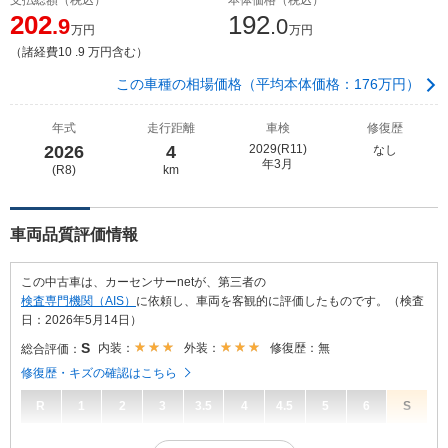
202
192
.9
.0
万円
万円
（諸経費10 .9 万円含む）
この車種の相場価格（平均本体価格：176万円）
年式
走行距離
車検
修復歴
2026
4
2029(R11)
なし
年3月
(R8)
km
車両品質評価情報
この中古車は、カーセンサーnetが、第三者の
検査専門機関（AIS）
に依頼し、車両を客観的に評価したものです。（検査
日：2026年5月14日）
S
内装：
外装：
修復歴：無
総合評価：
修復歴・キズの確認はこちら
R
1
2
3
3.5
4
4.5
5
6
S
S
総合評価：