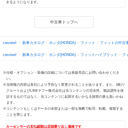
きるようになります。
中古車トップへ
新車カタログ
ホンダ(HONDA)
フィット
フィットの中古
carview!
新車カタログ
ホンダ(HONDA)
フィットハイブリッド
フ
carview!
※仕様・オプション・装備の詳細については各販売店にお問い合わせくださ
い。
※当情報の内容は各社により予告なく変更されることがあります。また、(株)リ
クルートおよびLINEヤフー株式会社は当コンテンツの完全性、無誤謬性を保
証するものではなく、当コンテンツに起因するいかなる損害の責も負いかね
ます。
※コンテンツもしくはデータの全部または一部を無断で転写、転載、複製する
ことを禁じます。
カーセンサーの支払総額は店頭乗り出し価格です