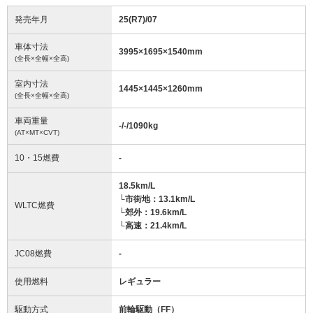
発売年月
25(R7)/07
車体寸法
3995
×
1695
×
1540
mm
(全長×全幅×全高)
室内寸法
1445
×
1445
×
1260
mm
(全長×全幅×全高)
車両重量
-/-/1090
kg
(AT×MT×CVT)
10・15燃費
-
18.5km/L
└市街地：13.1km/L
WLTC燃費
└郊外：19.6km/L
└高速：21.4km/L
JC08燃費
-
使用燃料
レギュラー
駆動方式
前輪駆動（FF）