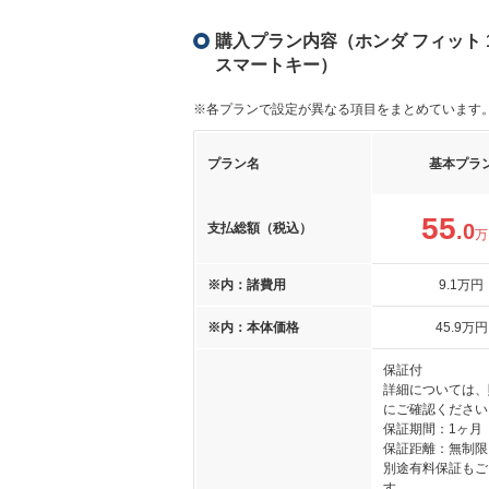
購入プラン内容（ホンダ フィット 
スマートキー）
※各プランで設定が異なる項目をまとめています
プラン名
基本プラ
55
.0
支払総額（税込）
万
※内：諸費用
9
.1
万円
※内：本体価格
45
.9
万円
保証付
詳細については、
にご確認ください
保証期間：1ヶ月
保証距離：無制限
別途有料保証もご
す。