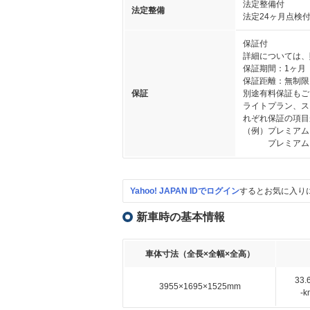
法定整備付
法定整備
法定24ヶ月点検
保証付
詳細については、
保証期間：1ヶ月
保証距離：無制限
保証
別途有料保証もご
ライトプラン、ス
れぞれ保証の項目
（例）プレミアム
プレミアムプラ
Yahoo! JAPAN IDでログイン
するとお気に入り
新車時の基本情報
車体寸法（全長×全幅×全高）
33
3955×1695×1525mm
-