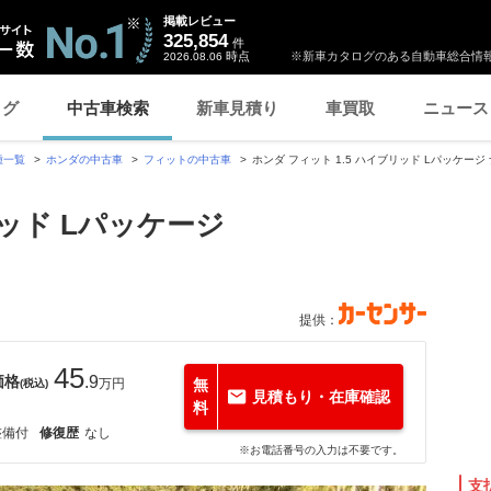
掲載レビュー
325,854
件
時点
※新車カタログのある自動車総合情報
2026.08.06
ログ
中古車検索
新車見積り
車買取
ニュース
種一覧
ホンダの中古車
フィットの中古車
ホンダ フィット 1.5 ハイブリッド Lパッケ
リッド Lパッケージ
提供：
45
価格
.9
万円
無
(税込)
見積もり・在庫確認
料
整備付
修復歴
なし
※お電話番号の入力は不要です。
支