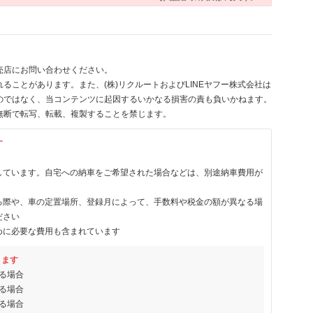
売店にお問い合わせください。
ることがあります。また、(株)リクルートおよびLINEヤフー株式会社は
のではなく、当コンテンツに起因するいかなる損害の責も負いかねます。
無断で転写、転載、複製することを禁じます。
す
しています。自宅への納車をご希望された場合などは、別途納車費用が
る際や、車の定置場所、登録月によって、手数料や税金の額が異なる場
ださい
めに必要な費用も含まれています
ります
る場合
る場合
る場合