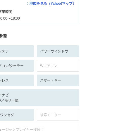
地図を見る（Yahoo!マップ）
営業時間
10:00〜18:00
装備
ワステ
パワーウィンドウ
アコン/クーラー
Wエアコン
ーレス
スマートキー
ーナビ
-/-/メモリー他
V:ワンセグ
後席モニター
ュージックプレイヤー接続可