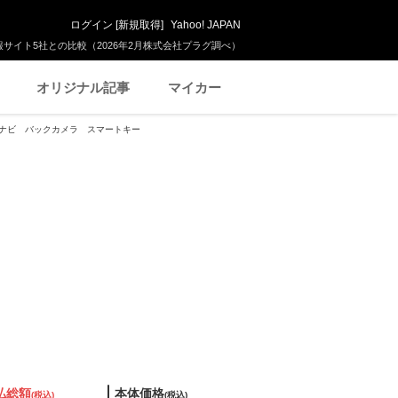
ログイン
[
新規取得
]
Yahoo! JAPAN
サイト5社との比較（2026年2月株式会社プラグ調べ）
オリジナル記事
マイカー
ージ ナビ バックカメラ スマートキー
払総額
本体価格
(税込)
(税込)