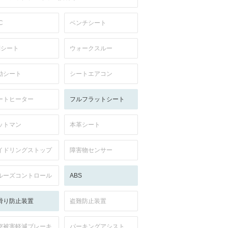
C
ベンチシート
列シート
ウォークスルー
動シート
シートエアコン
ートヒーター
フルフラットシート
ットマン
本革シート
イドリングストップ
障害物センサー
ルーズコントロール
ABS
滑り防止装置
盗難防止装置
突被害軽減ブレーキ
パーキングアシスト