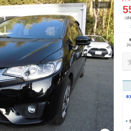
1
/
20
5
（諸
2
車