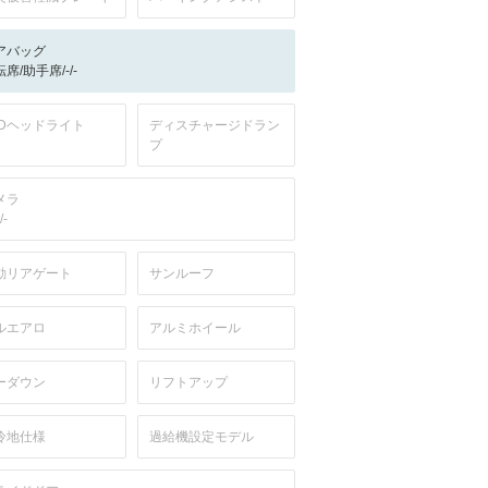
アバッグ
席/助手席/-/-
EDヘッドライト
ディスチャージドラン
プ
メラ
/-
動リアゲート
サンルーフ
ルエアロ
アルミホイール
ーダウン
リフトアップ
冷地仕様
過給機設定モデル