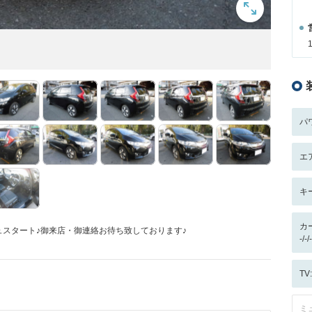
パ
エ
キ
カ
ュスタート♪御来店・御連絡お待ち致しております♪
-/
T
ミ