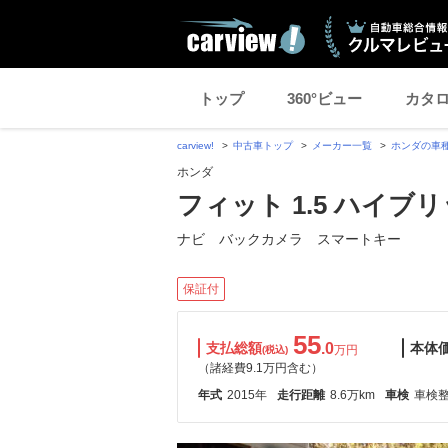
トップ
360°ビュー
カタ
carview!
中古車トップ
メーカー一覧
ホンダの車
ホンダ
フィット 1.5 ハイブ
ナビ バックカメラ スマートキー
保証付
55
支払総額
.0
本体
万円
(税込)
（諸経費9.1万円含む）
年式
2015年
走行距離
8.6万km
車検
車検