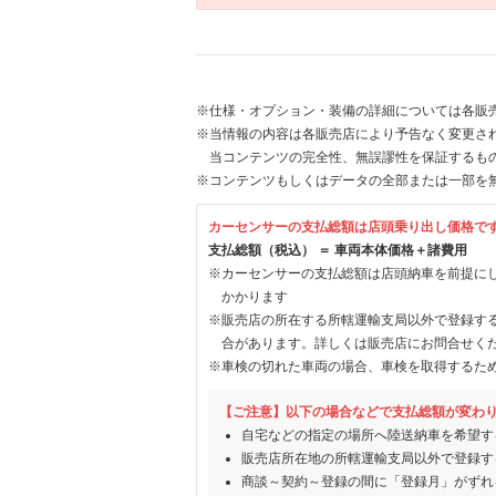
※仕様・オプション・装備の詳細については各販
※当情報の内容は各販売店により予告なく変更され
当コンテンツの完全性、無誤謬性を保証するも
※コンテンツもしくはデータの全部または一部を
カーセンサーの支払総額は店頭乗り出し価格で
支払総額（税込） ＝ 車両本体価格＋諸費用
※カーセンサーの支払総額は店頭納車を前提に
かかります
※販売店の所在する所轄運輸支局以外で登録す
合があります。詳しくは販売店にお問合せく
※車検の切れた車両の場合、車検を取得するた
【ご注意】以下の場合などで支払総額が変わ
自宅などの指定の場所へ陸送納車を希望す
販売店所在地の所轄運輸支局以外で登録す
商談～契約～登録の間に「登録月」がずれ