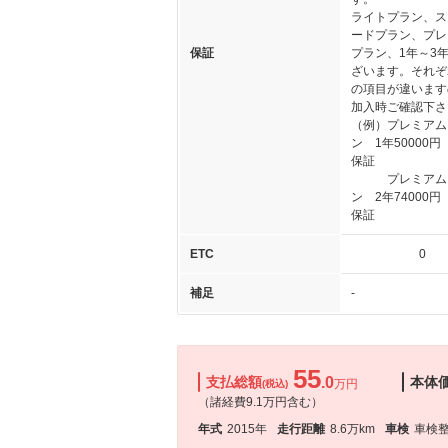
ライトプラン、ス
ードプラン、プレ
保証
プラン、1年～3
ざいます。それぞ
の項目が違います
加入時ご確認下さ
（例）プレミアム
ン 1年50000
保証
プレミアム
ン 2年74000
保証
ETC
0
補足
-
55
支払総額
.0
本体
万円
(税込)
（諸経費9.1万円含む）
年式
2015年
走行距離
8.6万km
車検
車検