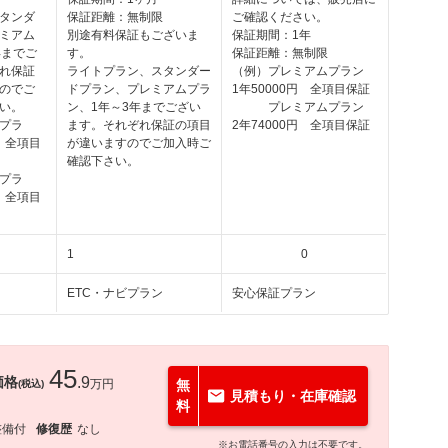
タンダ
保証距離：無制限
ご確認ください。
ミアム
別途有料保証もございま
保証期間：1年
年までご
す。
保証距離：無制限
れ保証
ライトプラン、スタンダー
（例）プレミアムプラン
のでご
ドプラン、プレミアムプラ
1年50000円 全項目保証
い。
ン、1年～3年までござい
プレミアムプラン
プラ
ます。それぞれ保証の項目
2年74000円 全項目保証
円 全項目
が違いますのでご加入時ご
確認下さい。
プラ
円 全項目
1
0
ETC・ナビプラン
安心保証プラン
45
価格
.9
万円
無
(税込)
見積もり・在庫確認
料
整備付
修復歴
なし
※お電話番号の入力は不要です。