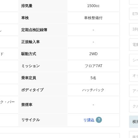
排気量
1500cc
ET
車検
車検整備付
3
し
定期点検記録簿
-
正規輸入車
-
電
ド
駆動方式
2WD
シ
ミッション
フロア7AT
オ
乗車定員
5名
ボディタイプ
ハッチバック
ア
ク・パー
禁煙車
-
ク
リサイクル
リ済込
横
衝