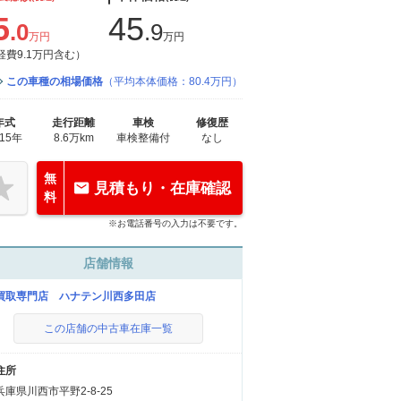
5
45
.0
.9
万円
万円
経費9.1万円含む）
この車種の相場価格
（平均本体価格：80.4万円）
年式
走行距離
車検
修復歴
015年
8.6万km
車検整備付
なし
無
見積もり・在庫確認
料
※お電話番号の入力は不要です。
店舗情報
買取専門店 ハナテン川西多田店
この店舗の中古車在庫一覧
住所
兵庫県川西市平野2-8-25