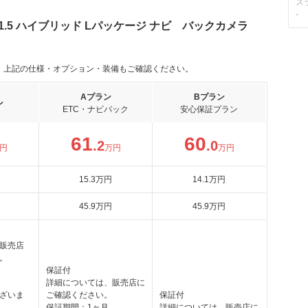
ス
-
1.5 ハイブリッド Lパッケージ ナビ バックカメラ
。上記の仕様・オプション・装備もご確認ください。
Aプラン
Bプラン
ン
ETC・ナビパック
安心保証プラン
61
60
.2
.0
円
万円
万円
15
.3
万円
14
.1
万円
45
.9
万円
45
.9
万円
販売店
。
保証付
詳細については、販売店に
ざいま
ご確認ください。
保証付
保証期間：1ヶ月
詳細については、販売店に