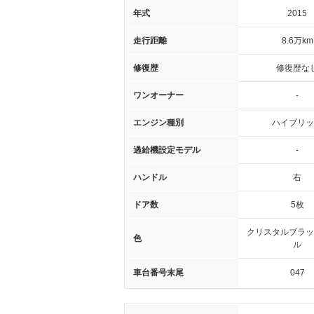
年式
2015
走行距離
8.6万km
修復歴
修復歴な
ワンオーナー
-
エンジン種別
ハイブリッ
過給機設定モデル
-
ハンドル
右
ドア数
5枚
クリスタルブラッ
色
ル
車台番号末尾
047