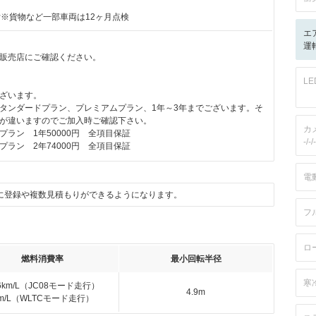
付※貨物など一部車両は12ヶ月点検
エ
運転
販売店にご確認ください。
L
ざいます。
タンダードプラン、プレミアムプラン、1年～3年までございます。そ
が違いますのでご加入時ご確認下さい。
カ
プラン 1年50000円 全項目保証
-/-/-
ン 2年74000円 全項目保証
電
に登録や複数見積もりができるようになります。
フ
ロ
燃料消費率
最小回転半径
寒
.6km/L（JC08モード走行）
4.9m
km/L（WLTCモード走行）