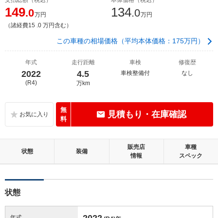
149
134
.0
.0
万円
万円
（諸経費15 .0 万円含む）
この車種の相場価格（平均本体価格：175万円）
年式
走行距離
車検
修復歴
2022
4.5
車検整備付
なし
(R4)
万km
無
見積もり・在庫確認
料
販売店
車種
状態
装備
情報
スペック
状態
2022
年式