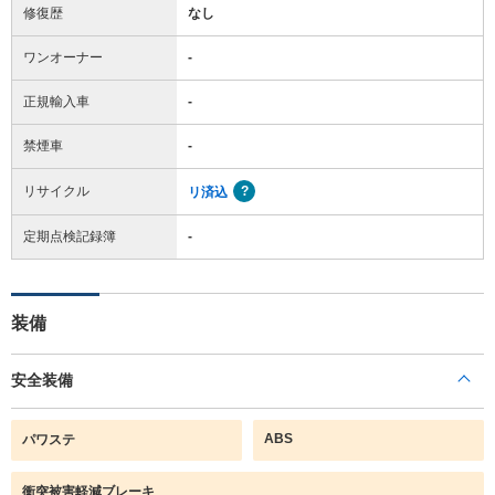
修復歴
なし
ワンオーナー
-
正規輸入車
-
禁煙車
-
リサイクル
リ済込
定期点検記録簿
-
装備
安全装備
ABS
パワステ
衝突被害軽減ブレーキ