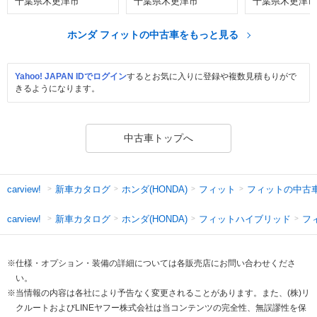
千葉県木更津市
千葉県木更津市
千葉県木更津市
ホンダ フィットの中古車をもっと見る
Yahoo! JAPAN IDでログイン
するとお気に入りに登録や複数見積もりがで
きるようになります。
中古車トップへ
新車カタログ
ホンダ(HONDA)
フィット
フィットの中古
carview!
新車カタログ
ホンダ(HONDA)
フィットハイブリッド
フ
carview!
※仕様・オプション・装備の詳細については各販売店にお問い合わせくださ
い。
※当情報の内容は各社により予告なく変更されることがあります。また、(株)リ
クルートおよびLINEヤフー株式会社は当コンテンツの完全性、無誤謬性を保