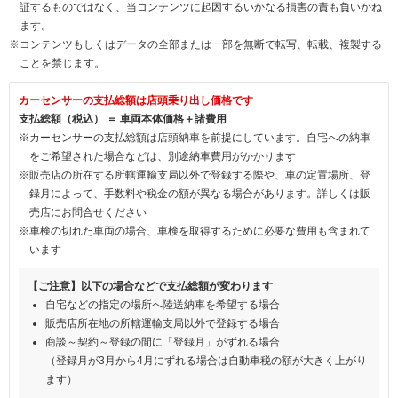
証するものではなく、当コンテンツに起因するいかなる損害の責も負いかね
ます。
※コンテンツもしくはデータの全部または一部を無断で転写、転載、複製する
ことを禁じます。
カーセンサーの支払総額は店頭乗り出し価格です
支払総額（税込） ＝ 車両本体価格＋諸費用
※カーセンサーの支払総額は店頭納車を前提にしています。自宅への納車
をご希望された場合などは、別途納車費用がかかります
※販売店の所在する所轄運輸支局以外で登録する際や、車の定置場所、登
録月によって、手数料や税金の額が異なる場合があります。詳しくは販
売店にお問合せください
※車検の切れた車両の場合、車検を取得するために必要な費用も含まれて
います
【ご注意】以下の場合などで支払総額が変わります
自宅などの指定の場所へ陸送納車を希望する場合
販売店所在地の所轄運輸支局以外で登録する場合
商談～契約～登録の間に「登録月」がずれる場合
（登録月が3月から4月にずれる場合は自動車税の額が大きく上がり
ます）