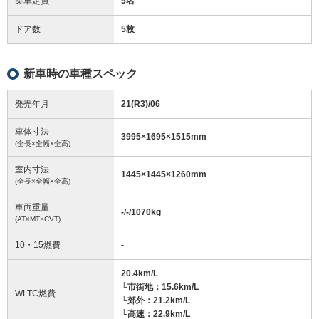
乗車定員
5名
ドア数
5枚
新車時の車種スペック
発売年月
21(R3)/06
車体寸法
3995
×
1695
×
1515
mm
(全長×全幅×全高)
室内寸法
1445
×
1445
×
1260
mm
(全長×全幅×全高)
車両重量
-/-/1070
kg
(AT×MT×CVT)
10・15燃費
-
20.4km/L
└市街地：15.6km/L
WLTC燃費
└郊外：21.2km/L
└高速：22.9km/L