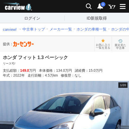
carview!
検索
通知
i
ログイン
ID新規取得
中古車トップ
メーカー一覧
ホンダの車種一覧
ホンダの
carview!
提供：
お気に入り
最近見た
一覧を見る
中古車
ホンダ フィット 1.3 ベーシック
リース可/
支払総額：
149.0
万円
本体価格：
134.0
万円
諸経費：
15.0
万円
年式：
2022
年
走行距離：
4.5
万km
修復歴：
なし
1
/
20