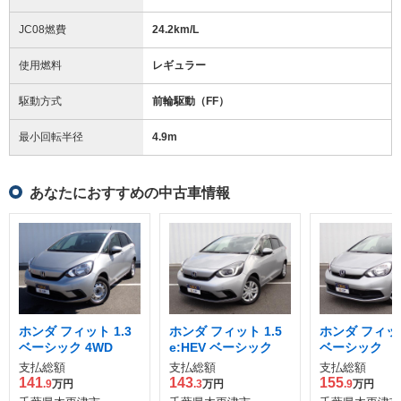
JC08燃費
24.2km/L
使用燃料
レギュラー
駆動方式
前輪駆動（FF）
最小回転半径
4.9
m
あなたにおすすめの中古車情報
ホンダ フィット 1.3
ホンダ フィット 1.5
ホンダ フィット
ベーシック 4WD
e:HEV ベーシック
ベーシック
支払総額
支払総額
支払総額
141
143
155
.9
万円
.3
万円
.9
万円