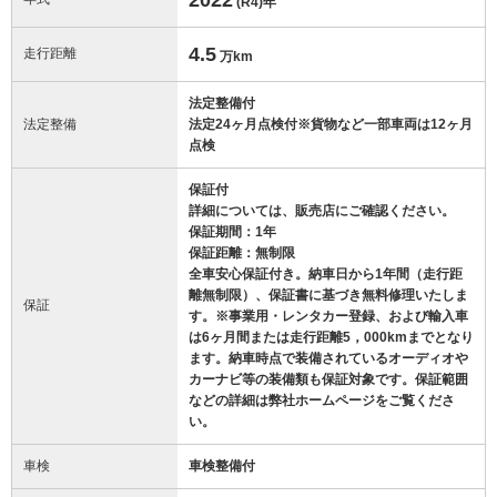
(R4)
年
4.5
走行距離
万km
法定整備付
法定整備
法定24ヶ月点検付※貨物など一部車両は12ヶ月
点検
保証付
詳細については、販売店にご確認ください。
保証期間：1年
保証距離：無制限
全車安心保証付き。納車日から1年間（走行距
離無制限）、保証書に基づき無料修理いたしま
保証
す。※事業用・レンタカー登録、および輸入車
は6ヶ月間または走行距離5，000kmまでとなり
ます。納車時点で装備されているオーディオや
カーナビ等の装備類も保証対象です。保証範囲
などの詳細は弊社ホームページをご覧くださ
い。
車検
車検整備付